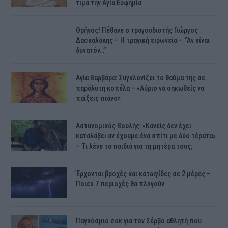
τιμά την Αγία Ευφημία
Θρήνος! Πέθανε ο τραγουδιστής Γιώργος
Δασκαλάκης – Η τραγική ειρωνεία – “Αν είναι
δυνατόν…”
Αγία Βαρβάρα: Συγκλονίζει το θαύμα της σε
παράλυτη κοπέλα – «Αύριο να σηκωθείς να
παίξεις πιάνο»
Αστυνομικός Bουλής: «Κανείς δεν έχει
καταλάβει αν έχουμε ένα σπίτι με δύο τέρατα»
– Τι λένε τα παιδιά για τη μητέρα τους;
Έρχονται βροχές και κατaιγίδες σε 2 μέpες –
Ποιεs 7 πεpιοχές θα πλnγούν
Παγκόσμιο σοκ για τον Σέρβο αθλητή που