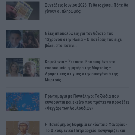
Συντάξεις Ιουνίου 2026: Τι θα ισχύσει; Πότε θα
γίνουν οι πληρωμές;
Νέες αποκαλύψεις για τον θάνατο του
13χρονου στην Ηλεία – Ο πατέρας του είχε
βάλει στο πατίνι…
Κεφαλονιά – Έκτακτο: Εσπευσμένα στο
νοσοκομείο η μητέρα της Μυρτούς –
Δραματικές στιγμές στην οικογένειά της
Μυρτούς
Πρωτομαγιά με Πανσέληνο: Τα ζώδια που
ευνοούνται και εκείνο που πρέπει να προσέξει
«Φεγγάρι των Λουλουδιών»
H Πανεύφημος Ευφημία εν κόλποις Φαναρίου-
Το Οικουμενικό Πατριαρχείο πανηγυρίζει και