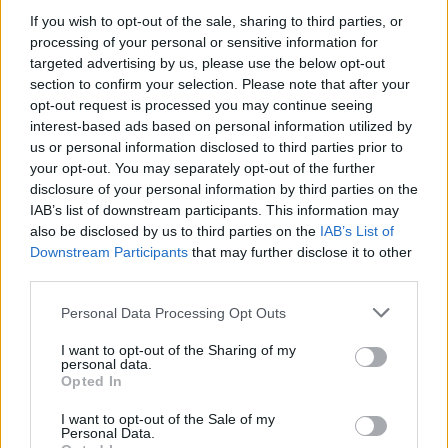
της. Ένας συγγενής που γνώριζε ότι
If you wish to opt-out of the sale, sharing to third parties, or
συνήθιζε να κάνει βόλτες με το
processing of your personal or sensitive information for
targeted advertising by us, please use the below opt-out
μηχανάκι της προς τη Λευκίμη,
section to confirm your selection. Please note that after your
opt-out request is processed you may continue seeing
ακολούθησε το δρόμο και την
interest-based ads based on personal information utilized by
us or personal information disclosed to third parties prior to
εντόπισε σε μια μικρή χαράδρα
your opt-out. You may separately opt-out of the further
disclosure of your personal information by third parties on the
περίπου 40 μέτρων μαζί με το όχημά
IAB’s list of downstream participants. This information may
της. Αν και πίστεψαν ότι είχε χάσει τη
also be disclosed by us to third parties on the
IAB’s List of
Downstream Participants
that may further disclose it to other
ζωή της από τροχαίο, μόλις
third parties.
κατάφεραν να φτάσουν το άψυχο
Personal Data Processing Opt Outs
κορμί της αντιλήφθηκαν ότι ίσως να
I want to opt-out of the Sharing of my
personal data.
μην οφείλεται σε τροχαίο ο θάνατός
Opted In
της.
I want to opt-out of the Sale of my
Personal Data.