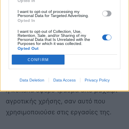
Opted In
I want to opt-out of processing my
Τις έρευνες έχουν αναλάβει οι
Personal Data for Targeted Advertising.
Opted In
αστυνομικοί του ΑΤ Τυχερού και της
I want to opt-out of Collection, Use,
Αστυνομικής Διεύθυνσης
Retention, Sale, and/or Sharing of my
Personal Data that Is Unrelated with the
Purposes for which it was collected.
Αλεξανδρούπολης, συλλέγοντας όλα
Opted Out
τα αποδεικτικά στοιχεία σε
CONFIRM
συνδυασμό με την ιατροδικαστική
έκθεση. Όπως έγινε αμέσως γνωστό,
Data Deletion
Data Access
Privacy Policy
η κοπέλα έφερε τραύμα από μαχαίρι
αγροτικής χρήσης, σαν αυτό που
χρησιμοποιούσε στις εργασίες της.