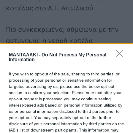
κοπέλας στο Α.Τ. Αιτωλικού.
Πιο συγκεκριμένα, σύμφωνα με την
αστυνομία, η νεαρή κοπέλα
κατήγγειλε ότι την Κυριακή (26/11)
ΜΑΝΤΑΛΑΚΙ -
Do Not Process My Personal
Information
συναντήθηκε μετά από
προσυνεννόηση στο instagram, με
If you wish to opt-out of the sale, sharing to third parties, or
processing of your personal or sensitive information for
έναν άντρα ηλικίας 37 ετών, κοντά
targeted advertising by us, please use the below opt-out
section to confirm your selection. Please note that after your
στο Γυμνάσιο Κατοχής.
opt-out request is processed you may continue seeing
interest-based ads based on personal information utilized by
us or personal information disclosed to third parties prior to
Με βάση την καταγγελία της, με
your opt-out. You may separately opt-out of the further
disclosure of your personal information by third parties on the
πρόσχημα ότι θα πάνε μία βόλτα σε
IAB’s list of downstream participants. This information may