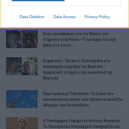
Συντάξεις Ιουνίου 2026: Τι θα ισχύσει; Πότε θα
γίνουν οι πληρωμές;
Data Deletion
Data Access
Privacy Policy
Νέες αποκαλύψεις για τον θάνατο του
13χρονου στην Ηλεία – Ο πατέρας του είχε
βάλει στο πατίνι…
Κεφαλονιά – Έκτακτο: Εσπευσμένα στο
νοσοκομείο η μητέρα της Μυρτούς –
Δραματικές στιγμές στην οικογένειά της
Μυρτούς
Πρωτομαγιά με Πανσέληνο: Τα ζώδια που
ευνοούνται και εκείνο που πρέπει να προσέξει
«Φεγγάρι των Λουλουδιών»
H Πανεύφημος Ευφημία εν κόλποις Φαναρίου-
Το Οικουμενικό Πατριαρχείο πανηγυρίζει και