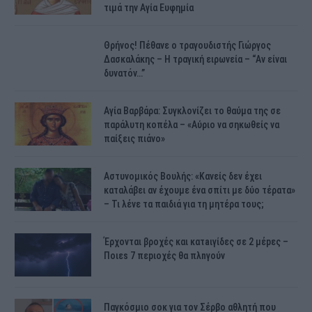
τιμά την Αγία Ευφημία
Θρήνος! Πέθανε ο τραγουδιστής Γιώργος
Δασκαλάκης – Η τραγική ειρωνεία – “Αν είναι
δυνατόν…”
Αγία Βαρβάρα: Συγκλονίζει το θαύμα της σε
παράλυτη κοπέλα – «Αύριο να σηκωθείς να
παίξεις πιάνο»
Αστυνομικός Bουλής: «Κανείς δεν έχει
καταλάβει αν έχουμε ένα σπίτι με δύο τέρατα»
– Τι λένε τα παιδιά για τη μητέρα τους;
Έρχονται βροχές και κατaιγίδες σε 2 μέpες –
Ποιεs 7 πεpιοχές θα πλnγούν
Παγκόσμιο σοκ για τον Σέρβο αθλητή που