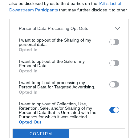
also be disclosed by us to third parties on the
IAB’s List of
κοντινό μέρος, ο άντρας οδήγησε την
Downstream Participants
that may further disclose it to other
third parties.
κοπέλα σπίτι του στην Κατοχή όπου με
Personal Data Processing Opt Outs
την απειλή βίας την παρακράτησε
I want to opt-out of the Sharing of my
χωρίς τη θέλησή της και την βίασε.
personal data.
Opted In
I want to opt-out of the Sale of my
Η νεαρή, λίγο μετά τις 9 το βράδυ
Personal Data.
Opted In
επέστρεψε σπίτι της.
I want to opt-out of processing my
Personal Data for Targeted Advertising.
Opted In
I want to opt-out of Collection, Use,
Retention, Sale, and/or Sharing of my
Personal Data that Is Unrelated with the
Purposes for which it was collected.
Opted Out
ΤΕΛΕΥΤΑΙΕΣ ΕΙΔΗΣΕΙΣ
CONFIRM