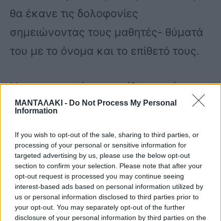
θα έκανε τις δολοφονίες
σημειώνοντας τους μαθητές- θύματά
του με το όνομα και το επίθετό τους.
Η προετοιμασία της επίθεση φαίνεται
να ξεκίνησε εδώ και ένα μήνα.
ΜΑΝΤΑΛΑΚΙ -
Do Not Process My Personal
Information
If you wish to opt-out of the sale, sharing to third parties, or
Ο πατέρας του ήταν ο ιδιοκτήτης των
processing of your personal or sensitive information for
targeted advertising by us, please use the below opt-out
όπλων που χρησιμοποίησε και τα είχε
section to confirm your selection. Please note that after your
κρυμμένα σε ένα χρηματοκιβώτιο με
opt-out request is processed you may continue seeing
interest-based ads based on personal information utilized by
κωδικό. Όπως ο νεαρός βρήκε τον
us or personal information disclosed to third parties prior to
your opt-out. You may separately opt-out of the further
κωδικό και άνοιξε το κιβώτιο,
disclosure of your personal information by third parties on the