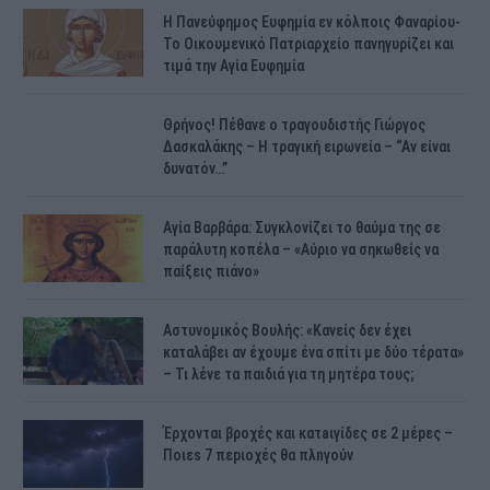
H Πανεύφημος Ευφημία εν κόλποις Φαναρίου-
Το Οικουμενικό Πατριαρχείο πανηγυρίζει και
τιμά την Αγία Ευφημία
Θρήνος! Πέθανε ο τραγουδιστής Γιώργος
Δασκαλάκης – Η τραγική ειρωνεία – “Αν είναι
δυνατόν…”
Αγία Βαρβάρα: Συγκλονίζει το θαύμα της σε
παράλυτη κοπέλα – «Αύριο να σηκωθείς να
παίξεις πιάνο»
Αστυνομικός Bουλής: «Κανείς δεν έχει
καταλάβει αν έχουμε ένα σπίτι με δύο τέρατα»
– Τι λένε τα παιδιά για τη μητέρα τους;
Έρχονται βροχές και κατaιγίδες σε 2 μέpες –
Ποιεs 7 πεpιοχές θα πλnγούν