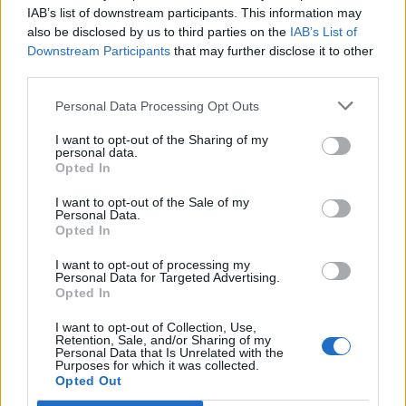
IAB’s list of downstream participants. This information may
άγνωστο πώς. Ο πατέρας του
also be disclosed by us to third parties on the
IAB’s List of
Downstream Participants
that may further disclose it to other
συνελήφθη.
third parties.
Personal Data Processing Opt Outs
Ο ρόλος του πατέρα του 14χρονου-
I want to opt-out of the Sharing of my
personal data.
Του είχε μάθει να πυροβολεί
Opted In
Ο πατέρας του νεαρού δηλώνει ότι δεν
I want to opt-out of the Sale of my
Personal Data.
του είχε δώσει τους κωδικούς του
Opted In
χρηματοφυλακίου αλλά παραδέχθηκε
I want to opt-out of processing my
Personal Data for Targeted Advertising.
ότι τον έμαθε να πυροβολεί.
Opted In
Σημειώνεται ότι ο 14χρονος
I want to opt-out of Collection, Use,
Retention, Sale, and/or Sharing of my
Personal Data that Is Unrelated with the
πυροβόλησε τον φύλακα από τα 14
Purposes for which it was collected.
Opted Out
μέτρα, αναφέρει η Republika και τον