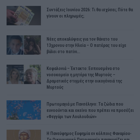
Συντάξεις Ιουνίου 2026: Τι θα ισχύσει; Πότε θα
γίνουν οι πληρωμές;
Νέες αποκαλύψεις για τον θάνατο του
13χρονου στην Ηλεία – Ο πατέρας του είχε
βάλει στο πατίνι…
Κεφαλονιά – Έκτακτο: Εσπευσμένα στο
νοσοκομείο η μητέρα της Μυρτούς –
Δραματικές στιγμές στην οικογένειά της
Μυρτούς
Πρωτομαγιά με Πανσέληνο: Τα ζώδια που
ευνοούνται και εκείνο που πρέπει να προσέξει
«Φεγγάρι των Λουλουδιών»
H Πανεύφημος Ευφημία εν κόλποις Φαναρίου-
Το Οικουμενικό Πατριαρχείο πανηγυρίζει και