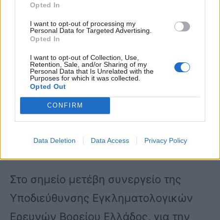
Opted In
όπου ομολόγησε διάπραξη
I want to opt-out of processing my
ανθρωποκτονίας και καθ’ υπόδειξή
Personal Data for Targeted Advertising.
Opted In
του εντοπίστηκε σε διαμέρισμα στην
I want to opt-out of Collection, Use,
Retention, Sale, and/or Sharing of my
περιοχή της Μενεμένης νεκρός ο
Personal Data that Is Unrelated with the
Purposes for which it was collected.
64χρονος, ο οποίος έφερε τραύματα
Opted Out
από νύσσον και τέμνον όργανο,
CONFIRM
καθώς και πολλαπλές εκχυμώσεις
Data Deletion
Data Access
Privacy Policy
στην κεφαλή.
Στο σημείο μετέβη συνεργείο της
Υποδιεύθυνσης Εγκληματολογικών
Ερευνών Βορείου Ελλάδος, για την