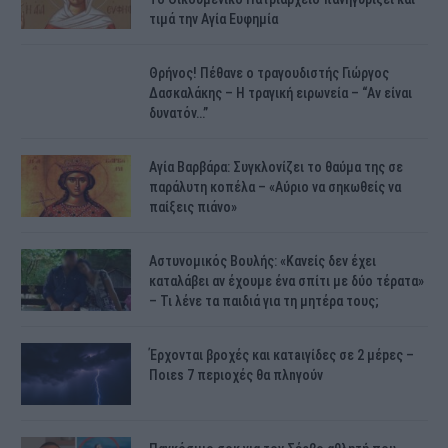
τιμά την Αγία Ευφημία
Θρήνος! Πέθανε ο τραγουδιστής Γιώργος
Δασκαλάκης – Η τραγική ειρωνεία – “Αν είναι
δυνατόν…”
Αγία Βαρβάρα: Συγκλονίζει το θαύμα της σε
παράλυτη κοπέλα – «Αύριο να σηκωθείς να
παίξεις πιάνο»
Αστυνομικός Bουλής: «Κανείς δεν έχει
καταλάβει αν έχουμε ένα σπίτι με δύο τέρατα»
– Τι λένε τα παιδιά για τη μητέρα τους;
Έρχονται βροχές και κατaιγίδες σε 2 μέpες –
Ποιεs 7 πεpιοχές θα πλnγούν