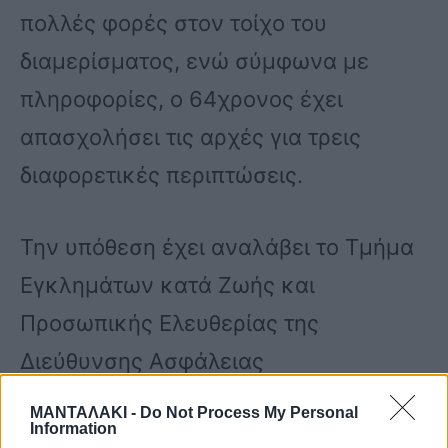
πολλές φορές στον τοίχο του
διαμερίσματος, ενώ σύμφωνα με
πληροφορίες, ο 64χρονος έχει
απασχολήσει τις αρχές για τρεις
διαφορετικές περιπτώσεις.
Την υπόθεση έχει αναλάβει το Τμήμα
Εγκλημάτων κατά Ζωής και
Προσωπικής Ελευθερίας της
Διεύθυνσης Ασφάλειας
Θεσσαλονίκης.
ΜΑΝΤΑΛΑΚΙ -
Do Not Process My Personal
Information