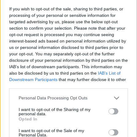
Η ανακοίνωση της ΓΑΔΘ
If you wish to opt-out of the sale, sharing to third parties, or
processing of your personal or sensitive information for
«Συνελήφθη, από αστυνομικούς του
targeted advertising by us, please use the below opt-out
section to confirm your selection. Please note that after your
Τμήματος Εγκλημάτων Κατά Ζωής της
opt-out request is processed you may continue seeing
Διεύθυνσης Ασφαλείας
interest-based ads based on personal information utilized by
us or personal information disclosed to third parties prior to
Θεσσαλονίκης, 29χρονος ημεδαπός,
your opt-out. You may separately opt-out of the further
disclosure of your personal information by third parties on the
για ανθρωποκτονία σε βάρος
IAB’s list of downstream participants. This information may
also be disclosed by us to third parties on the
IAB’s List of
64χρονου ημεδαπού.
Downstream Participants
that may further disclose it to other
third parties.
Ειδικότερα, πρωινές ώρες σήμερα
Personal Data Processing Opt Outs
(20-07-2023) ο 29χρονος
I want to opt-out of the Sharing of my
personal data.
Opted In
παρουσιάστηκε αυτοβούλως στη
I want to opt-out of the Sale of my
Διεύθυνση Ασφάλειας Θεσσαλονίκης
Personal Data.