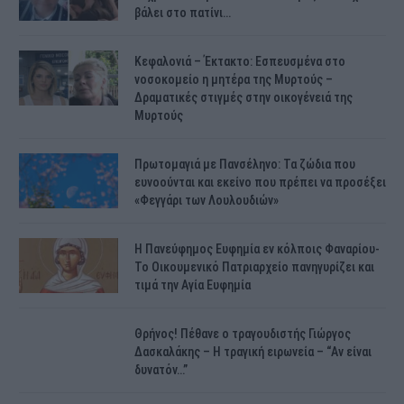
βάλει στο πατίνι…
Κεφαλονιά – Έκτακτο: Εσπευσμένα στο
νοσοκομείο η μητέρα της Μυρτούς –
Δραματικές στιγμές στην οικογένειά της
Μυρτούς
Πρωτομαγιά με Πανσέληνο: Τα ζώδια που
ευνοούνται και εκείνο που πρέπει να προσέξει
«Φεγγάρι των Λουλουδιών»
H Πανεύφημος Ευφημία εν κόλποις Φαναρίου-
Το Οικουμενικό Πατριαρχείο πανηγυρίζει και
τιμά την Αγία Ευφημία
Θρήνος! Πέθανε ο τραγουδιστής Γιώργος
Δασκαλάκης – Η τραγική ειρωνεία – “Αν είναι
δυνατόν…”