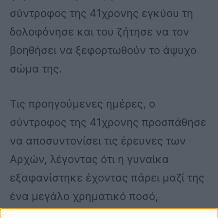
σύντροφος της 41χρονης εγκύου τη
δολοφόνησε και του ζήτησε να τον
βοηθήσει να ξεφορτωθούν το άψυχο
σώμα της.
Τις προηγούμενες ημέρες, ο
σύντροφος της 41χρονης προσπάθησε
να αποσυντονίσει τις έρευνες των
Αρχών, λέγοντας ότι η γυναίκα
εξαφανίστηκε έχοντας πάρει μαζί της
ένα μεγάλο χρηματικό ποσό,
αφήνοντάς του μήνυμα στο κινητό του