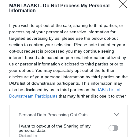
ΜΑΝΤΑΛΑΚΙ -
Do Not Process My Personal
τηλέφωνο.
Information
If you wish to opt-out of the sale, sharing to third parties, or
Πώς έφτασε στα ίχνη τους η
processing of your personal or sensitive information for
targeted advertising by us, please use the below opt-out
Αστυνομία
section to confirm your selection. Please note that after your
opt-out request is processed you may continue seeing
interest-based ads based on personal information utilized by
Αμέσως μετά την εξαφάνιση της
us or personal information disclosed to third parties prior to
your opt-out. You may separately opt-out of the further
άτυχης γυναίκας η Αστυνομία
disclosure of your personal information by third parties on the
IAB’s list of downstream participants. This information may
ξεκίνησε τις έρευνες. Στο πλαίσιο
also be disclosed by us to third parties on the
IAB’s List of
Downstream Participants
that may further disclose it to other
ανάλυσης υλικού από κάμερες της
third parties.
περιοχής, εντοπίστηκε ο φίλος της
Personal Data Processing Opt Outs
μαζί με τον φίλο του να βγαίνουν από
I want to opt-out of the Sharing of my
personal data.
το σπίτι κουβαλώντας ένα μπαούλο. Η
Opted In