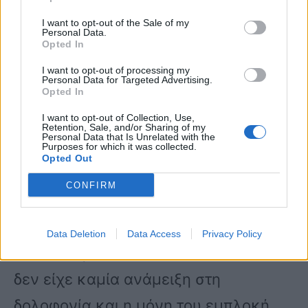
Αστυνομία στη συνέχεια έκανε
I want to opt-out of the Sale of my
Personal Data.
έρευνα στο σπίτι, όπου εντόπισε ίχνη
Opted In
αίματος, τρίχες της γυναίκας και DNA.
I want to opt-out of processing my
Personal Data for Targeted Advertising.
Opted In
I want to opt-out of Collection, Use,
Αρχικά, οι έμπειροι αξιωματικοί
Retention, Sale, and/or Sharing of my
Personal Data that Is Unrelated with the
προσήγαγαν τον φίλο του δράστη, ο
Purposes for which it was collected.
Opted Out
οποίος ομολόγησε πως βοήθησε τον
CONFIRM
φίλο της εγκύου να μεταφέρουν τη
σορό της στο σημείο που βρέθηκε στη
Data Deletion
Data Access
Privacy Policy
Χαλκιδική. Μάλιστα, είπε πως αυτός
δεν είχε καμία ανάμειξη στη
δολοφονία και η μόνη του εμπλοκή