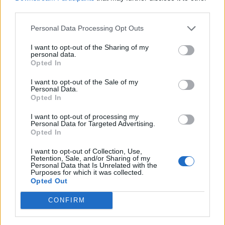
Ο σεσημασμένος συνεργός
third parties.
εντοπίστηκε από τα αποτυπώματα που
Personal Data Processing Opt Outs
βρέθηκαν στο διαμέρισμα της
I want to opt-out of the Sharing of my
personal data.
δολοφονίας, ενώ υπάρχει και βίντεο
Opted In
που δείχνει τους δύο άντρες να
I want to opt-out of the Sale of my
Personal Data.
Opted In
κουβαλούν το μπαούλο. Ο δολοφόνος
I want to opt-out of processing my
μέχρι στιγμής τηρεί αρνητική στάση,
Personal Data for Targeted Advertising.
Opted In
επιμένει να κρατάει το στόμα του
I want to opt-out of Collection, Use,
κλειστό, όμως οι αστυνομικοί είναι
Retention, Sale, and/or Sharing of my
Personal Data that Is Unrelated with the
Purposes for which it was collected.
σίγουροι ότι θα σπάσει και θα
Opted Out
ομολογήσει σύντομα.
CONFIRM