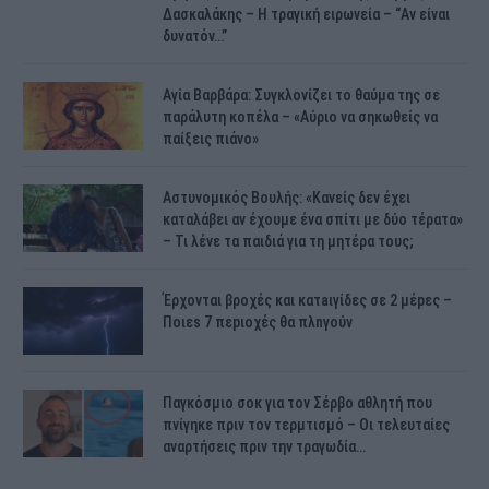
Δασκαλάκης – Η τραγική ειρωνεία – “Αν είναι
δυνατόν…”
Αγία Βαρβάρα: Συγκλονίζει το θαύμα της σε
παράλυτη κοπέλα – «Αύριο να σηκωθείς να
παίξεις πιάνο»
Αστυνομικός Bουλής: «Κανείς δεν έχει
καταλάβει αν έχουμε ένα σπίτι με δύο τέρατα»
– Τι λένε τα παιδιά για τη μητέρα τους;
Έρχονται βροχές και κατaιγίδες σε 2 μέpες –
Ποιεs 7 πεpιοχές θα πλnγούν
Παγκόσμιο σοκ για τον Σέρβο αθλητή που
πνίγηκε πριν τον τερμτισμό – Οι τελευταίες
αναρτήσεις πριν την τραγωδία…