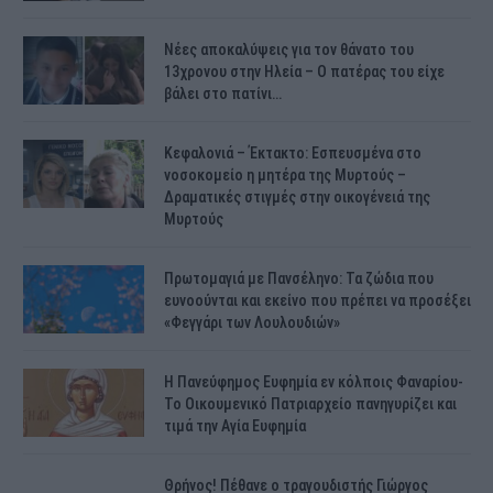
Νέες αποκαλύψεις για τον θάνατο του
13χρονου στην Ηλεία – Ο πατέρας του είχε
βάλει στο πατίνι…
Κεφαλονιά – Έκτακτο: Εσπευσμένα στο
νοσοκομείο η μητέρα της Μυρτούς –
Δραματικές στιγμές στην οικογένειά της
Μυρτούς
Πρωτομαγιά με Πανσέληνο: Τα ζώδια που
ευνοούνται και εκείνο που πρέπει να προσέξει
«Φεγγάρι των Λουλουδιών»
H Πανεύφημος Ευφημία εν κόλποις Φαναρίου-
Το Οικουμενικό Πατριαρχείο πανηγυρίζει και
τιμά την Αγία Ευφημία
Θρήνος! Πέθανε ο τραγουδιστής Γιώργος