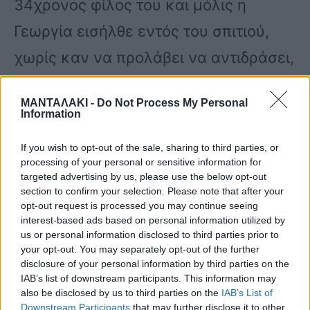
34χρονος φίλος του και μόλις η
Γεωργία εισήλθε εντός του σπιτιού,
χωρίς καν να προλάβει να αντιδράσει,
την ακινητοποίησαν, της έδεσαν τα
ΜΑΝΤΑΛΑΚΙ -
Do Not Process My Personal
χέρια και ο 39χρονος, αφού την έριξε
Information
πάνω στο κρεβάτι, άρχισε να την
If you wish to opt-out of the sale, sharing to third parties, or
καρφώνει με μαχαίρι, μέχρι που
processing of your personal or sensitive information for
targeted advertising by us, please use the below opt-out
έξέπνευσε. Στη συνέχεια, την έβαλαν
section to confirm your selection. Please note that after your
opt-out request is processed you may continue seeing
μέσα σε μπαούλο και τη μετέφεραν
interest-based ads based on personal information utilized by
us or personal information disclosed to third parties prior to
με αυτοκίνητο σε απόκρημνη περιοχή
your opt-out. You may separately opt-out of the further
disclosure of your personal information by third parties on the
της Χαλκιδικής.
IAB’s list of downstream participants. This information may
also be disclosed by us to third parties on the
IAB’s List of
Downstream Participants
that may further disclose it to other