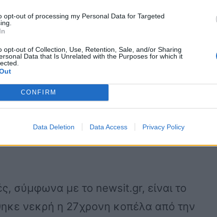
ν ίδια μέρα από κάμερα ασφαλείας
to opt-out of processing my Personal Data for Targeted
ι προς συγκεκριμένο σημείο και να
ing.
In
χυα στα ρούχα του.
o opt-out of Collection, Use, Retention, Sale, and/or Sharing
ersonal Data that Is Unrelated with the Purposes for which it
lected.
Out
ε τις κινήσεις του 32χρονου
CONFIRM
εξαφάνιση της 27χρονης:
Data Deletion
Data Access
Privacy Policy
ς, σύμφωνα με το newsit.gr, είναι το
θηκε νεκρή η 27χρονη κοπέλα από την