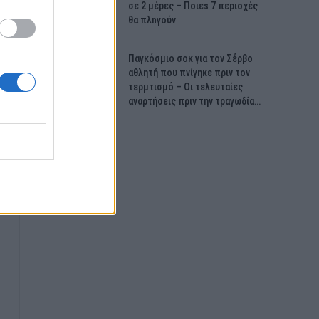
σε 2 μέpες – Ποιεs 7 πεpιοχές
θα πλnγούν
Παγκόσμιο σοκ για τον Σέρβο
αθλητή που πνίγηκε πριν τον
τερμτισμό – Οι τελευταίες
αναρτήσεις πριν την τραγωδία…