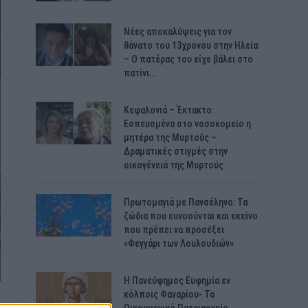
Νέες αποκαλύψεις για τον
θάνατο του 13χρονου στην Ηλεία
– Ο πατέρας του είχε βάλει στο
πατίνι…
Κεφαλονιά – Έκτακτο:
Εσπευσμένα στο νοσοκομείο η
μητέρα της Μυρτούς –
Δραματικές στιγμές στην
οικογένειά της Μυρτούς
Πρωτομαγιά με Πανσέληνο: Τα
ζώδια που ευνοούνται και εκείνο
που πρέπει να προσέξει
«Φεγγάρι των Λουλουδιών»
H Πανεύφημος Ευφημία εν
κόλποις Φαναρίου- Το