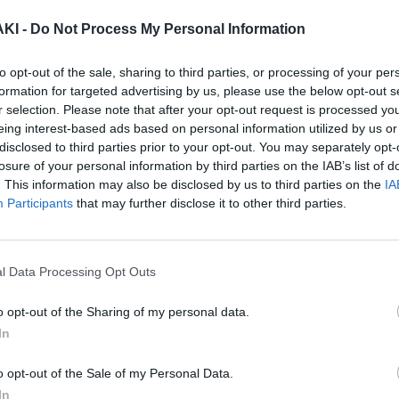
ι δει το φως της δημοσιότητας
ΚΙ -
Do Not Process My Personal Information
χρονου Μπαγκλαντεσιανού λίγες ώρες
to opt-out of the sale, sharing to third parties, or processing of your per
ρονης.
formation for targeted advertising by us, please use the below opt-out s
r selection. Please note that after your opt-out request is processed y
eing interest-based ads based on personal information utilized by us or
νο να φτάνει με το ποδήλατο του σε
disclosed to third parties prior to your opt-out. You may separately opt-
losure of your personal information by third parties on the IAB’s list of
έκανε ανάληψη μετρητών μέσω
. This information may also be disclosed by us to third parties on the
IA
Participants
that may further disclose it to other third parties.
άς χρημάτων που πιθανόν να του
τη συνέχεια ρωτάει αν μπορούν να του
l Data Processing Opt Outs
με την υπάλληλο να του απαντάει ότι
o opt-out of the Sharing of my personal data.
In
ο κεντρικό δελτίο ειδήσεων του Mega,
o opt-out of the Sale of my Personal Data.
In