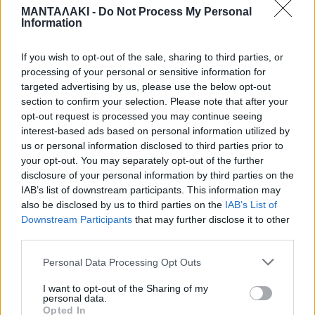
ΜΑΝΤΑΛΑΚΙ -
Do Not Process My Personal
Και την ώρα που είναι σε πλήρη
Information
εξέλιξη οι έρευνες των αστυνομικών
If you wish to opt-out of the sale, sharing to third parties, or
Αρχών και εξετάζονται τα στοιχεία,
processing of your personal or sensitive information for
targeted advertising by us, please use the below opt-out
δεν έχουν βρεθεί ακόμα το τζιν
section to confirm your selection. Please note that after your
opt-out request is processed you may continue seeing
σορτσάκι της και το εσώρουχό της.
interest-based ads based on personal information utilized by
us or personal information disclosed to third parties prior to
Από εκείνο το ακίνητο, οι αστυνομικοί
your opt-out. You may separately opt-out of the further
disclosure of your personal information by third parties on the
πήραν ρούχα, αποτσίγαρα και ένα
IAB’s list of downstream participants. This information may
also be disclosed by us to third parties on the
IAB’s List of
παπούτσι. Ολα αυτά τα ευρήματα θα
Downstream Participants
that may further disclose it to other
εξεταστούν εξονυχιστικά στα
third parties.
εργαστήρια της Διεύθυνσης
Personal Data Processing Opt Outs
Εγκληματολογικών Ερευνών
I want to opt-out of the Sharing of my
personal data.
Opted In