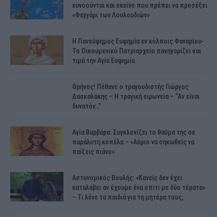
ευνοούνται και εκείνο που πρέπει να προσέξει
«Φεγγάρι των Λουλουδιών»
H Πανεύφημος Ευφημία εν κόλποις Φαναρίου-
Το Οικουμενικό Πατριαρχείο πανηγυρίζει και
τιμά την Αγία Ευφημία
Θρήνος! Πέθανε ο τραγουδιστής Γιώργος
Δασκαλάκης – Η τραγική ειρωνεία – “Αν είναι
δυνατόν…”
Αγία Βαρβάρα: Συγκλονίζει το θαύμα της σε
παράλυτη κοπέλα – «Αύριο να σηκωθείς να
παίξεις πιάνο»
Αστυνομικός Bουλής: «Κανείς δεν έχει
καταλάβει αν έχουμε ένα σπίτι με δύο τέρατα»
– Τι λένε τα παιδιά για τη μητέρα τους;