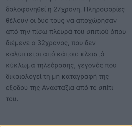
δολοφονηθεί η 27χρονη. Πληροφορίες
θέλουν οι δυο τους να αποχώρησαν
από την πίσω πλευρά του σπιτιού όπου
διέμενε ο 32χρονος, που δεν
καλύπτεται από κάποιο κλειστό
κύκλωμα τηλεόρασης, γεγονός που
δικαιολογεί τη μη καταγραφή της
εξόδου της Αναστάζια από το σπίτι
του.