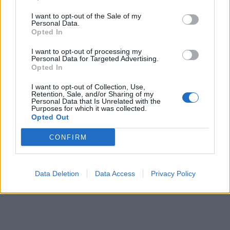
προκειμένου να εντοπιστούν ίχνη
I want to opt-out of the Sale of my
γενετικού υλικού που θα μπορούσαν
Personal Data.
Opted In
να οδηγήσουν στη λύση της υπόθεσης
I want to opt-out of processing my
θρίλερ.
Personal Data for Targeted Advertising.
Opted In
I want to opt-out of Collection, Use,
Δείτε το βίντεο με το
Retention, Sale, and/or Sharing of my
Personal Data that Is Unrelated with the
Purposes for which it was collected.
εγκαταλελειμένο σπίτι που φέρεται
Opted Out
να δολοφονήθηκε η 27χρονη:
CONFIRM
Data Deletion
Data Access
Privacy Policy