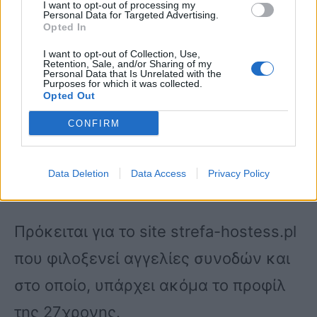
I want to opt-out of processing my
Personal Data for Targeted Advertising.
Όπως διαπιστώθηκε, σε πολωνική
Opted In
ιστοσελίδα με συνοδούς πολυτελείας,
I want to opt-out of Collection, Use,
Retention, Sale, and/or Sharing of my
βρέθηκε προφίλ με το όνομα και τις
Personal Data that Is Unrelated with the
Purposes for which it was collected.
Opted Out
φωτογραφίες της νεαρής γυναίκας.
Μέχρι στιγμής δεν είναι γνωστό αν το
CONFIRM
είχε δημιουργήσει η ίδια, ή αν το
Data Deletion
Data Access
Privacy Policy
έκανε κάποιος άλλος.
Πρόκειται για το site strefa-hostess.pl
που φιλοξενεί αγγελίες συνοδών και
στο οποίο, υπάρχει ακόμα το προφίλ
της 27χρονης.