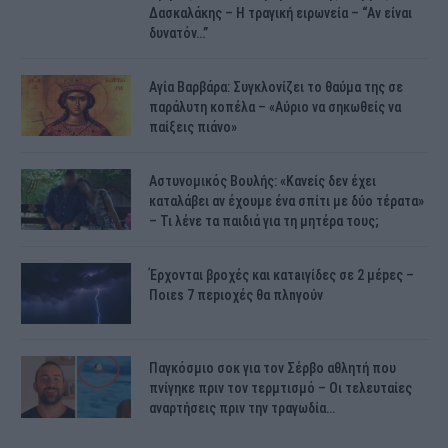
Δασκαλάκης – Η τραγική ειρωνεία – “Αν είναι
δυνατόν…”
Αγία Βαρβάρα: Συγκλονίζει το θαύμα της σε
παράλυτη κοπέλα – «Αύριο να σηκωθείς να
παίξεις πιάνο»
Αστυνομικός Bουλής: «Κανείς δεν έχει
καταλάβει αν έχουμε ένα σπίτι με δύο τέρατα»
– Τι λένε τα παιδιά για τη μητέρα τους;
Έρχονται βροχές και κατaιγίδες σε 2 μέpες –
Ποιεs 7 πεpιοχές θα πλnγούν
Παγκόσμιο σοκ για τον Σέρβο αθλητή που
πνίγηκε πριν τον τερμτισμό – Οι τελευταίες
αναρτήσεις πριν την τραγωδία…