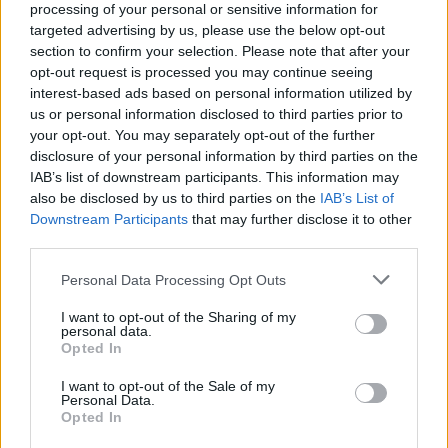
processing of your personal or sensitive information for
Σύμφωνα με πληροφορίες, το πόρισμα
targeted advertising by us, please use the below opt-out
section to confirm your selection. Please note that after your
δείχνει ότι πρόκειται για δολοφονική
opt-out request is processed you may continue seeing
interest-based ads based on personal information utilized by
ενέργεια και συγκεκριμένα,
us or personal information disclosed to third parties prior to
στραγγαλισμό. Η 27χρονη βρήκε
your opt-out. You may separately opt-out of the further
disclosure of your personal information by third parties on the
φριχτό θάνατο από ασφυξία σύμφωνα
IAB’s list of downstream participants. This information may
also be disclosed by us to third parties on the
IAB’s List of
με το πόρισμα, ωστόσο η σορός της
Downstream Participants
that may further disclose it to other
third parties.
βρισκόταν σε προχωρημένη σήψη και
Personal Data Processing Opt Outs
δεν διακριβώθηκε το μέσο με το οποίο
I want to opt-out of the Sharing of my
προήλθε ο θάνατος της.
personal data.
Opted In
I want to opt-out of the Sale of my
Το προφίλ της 27χρονης σε
Personal Data.
Opted In
πολωνική ιστοσελίδα