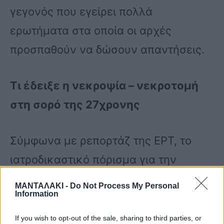
γεγονός που εγείρει πολλά
ερωτήματα στα οποία οι αρχές
προσπαθούν να δώσουν απαντήσεις.
Τι έδειξε η νεκροψία – νεκροτομή
στη σορό της 27χρονης
Σύμφωνα με ρεπορτάζ της ΕΡΤ, το
ιατροδικαστικό πόρισμα για την
27χρονη Αναστάζια Ρουμπίνσκα
ΜΑΝΤΑΛΑΚΙ -
Do Not Process My Personal
Information
εκδόθηκε και εστάλη ήδη στις
ανακριτικές και εισαγγελικές αρχές.
If you wish to opt-out of the sale, sharing to third parties, or