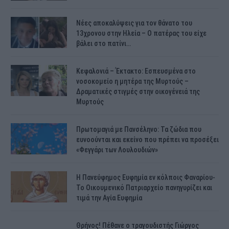
Νέες αποκαλύψεις για τον θάνατο του
13χρονου στην Ηλεία – Ο πατέρας του είχε
βάλει στο πατίνι…
Κεφαλονιά – Έκτακτο: Εσπευσμένα στο
νοσοκομείο η μητέρα της Μυρτούς –
Δραματικές στιγμές στην οικογένειά της
Μυρτούς
Πρωτομαγιά με Πανσέληνο: Τα ζώδια που
ευνοούνται και εκείνο που πρέπει να προσέξει
«Φεγγάρι των Λουλουδιών»
H Πανεύφημος Ευφημία εν κόλποις Φαναρίου-
Το Οικουμενικό Πατριαρχείο πανηγυρίζει και
τιμά την Αγία Ευφημία
Θρήνος! Πέθανε ο τραγουδιστής Γιώργος