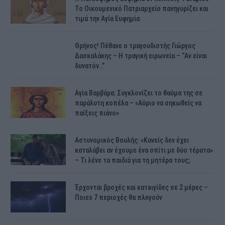
Το Οικουμενικό Πατριαρχείο πανηγυρίζει και
τιμά την Αγία Ευφημία
Θρήνος! Πέθανε ο τραγουδιστής Γιώργος
Δασκαλάκης – Η τραγική ειρωνεία – “Αν είναι
δυνατόν…”
Αγία Βαρβάρα: Συγκλονίζει το θαύμα της σε
παράλυτη κοπέλα – «Αύριο να σηκωθείς να
παίξεις πιάνο»
Αστυνομικός Bουλής: «Κανείς δεν έχει
καταλάβει αν έχουμε ένα σπίτι με δύο τέρατα»
– Τι λένε τα παιδιά για τη μητέρα τους;
Έρχονται βροχές και κατaιγίδες σε 2 μέpες –
Ποιεs 7 πεpιοχές θα πλnγούν