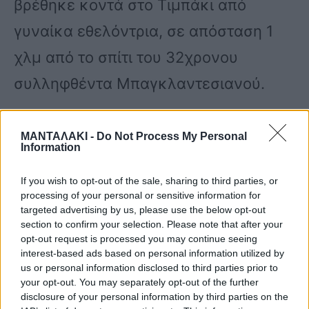
βρέθηκε κοντά στο Τιμπάκι από
γυναίκα εθελόντρια, σε απόσταση 1
χλμ από το σπίτι του 32χρονου
συλληφθέντα Μπαγκλαντεσιανού.
Η σορός της Αναστάζια βρέθηκε χωρίς
ΜΑΝΤΑΛΑΚΙ -
Do Not Process My Personal
Information
τα ρούχα της μέσα σε σακούλες
If you wish to opt-out of the sale, sharing to third parties, or
σκουπιδιών ενώ ο δολοφόνος είχε
processing of your personal or sensitive information for
φροντίσει να την καλύψει με κλαδιά
targeted advertising by us, please use the below opt-out
section to confirm your selection. Please note that after your
και με ένα σεντόνι που εξετάζεται αν
opt-out request is processed you may continue seeing
interest-based ads based on personal information utilized by
ανήκει στον Μπαγκλεντισιανό.
us or personal information disclosed to third parties prior to
your opt-out. You may separately opt-out of the further
disclosure of your personal information by third parties on the