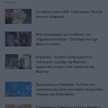
Συντάξεις Ιουνίου 2026: Τι θα ισχύσει; Πότε θα
γίνουν οι πληρωμές;
Νέες αποκαλύψεις για τον θάνατο του
13χρονου στην Ηλεία – Ο πατέρας του είχε
βάλει στο πατίνι…
Κεφαλονιά – Έκτακτο: Εσπευσμένα στο
νοσοκομείο η μητέρα της Μυρτούς –
Δραματικές στιγμές στην οικογένειά της
Μυρτούς
Πρωτομαγιά με Πανσέληνο: Τα ζώδια που
ευνοούνται και εκείνο που πρέπει να προσέξει
«Φεγγάρι των Λουλουδιών»
H Πανεύφημος Ευφημία εν κόλποις Φαναρίου-