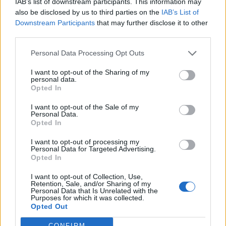
Σοκαριστική δε ήταν η μαρτυρία
IAB’s list of downstream participants. This information may
also be disclosed by us to third parties on the
IAB’s List of
δημοσιογράφου της Κω, στο κεντρικό
Downstream Participants
that may further disclose it to other
third parties.
δελτίο ειδήσεων του Open, για τη
Personal Data Processing Opt Outs
μητέρα του άτυχου κοριτσιού. Η
I want to opt-out of the Sharing of my
μητέρα της που συμμετείχε από την
personal data.
Opted In
πρώτη στιγμή στις έρευνες
I want to opt-out of the Sale of my
Personal Data.
εντοπισμού της έσκαβε με τα ίδια της
Opted In
τα χέρια το χώμα για να βρει το παιδί
I want to opt-out of processing my
Personal Data for Targeted Advertising.
της.
Opted In
I want to opt-out of Collection, Use,
Retention, Sale, and/or Sharing of my
Personal Data that Is Unrelated with the
Δείτε το βίντεο με τη συγκλονιστική
Purposes for which it was collected.
Opted Out
μαρτυρία:
CONFIRM