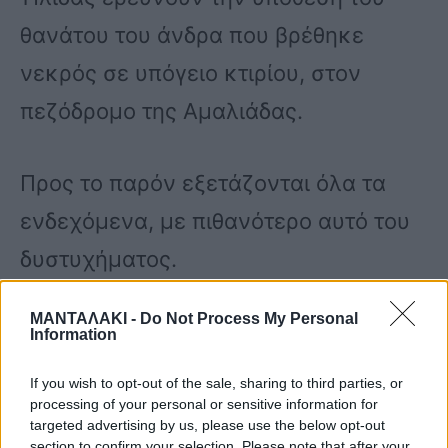
θανάτου του άνδρα που βρέθηκε
νεκρός σε υπόγειο κτιρίου, στον
πεζόδρομο της Αμαλιάδας.
Προς το παρόν εξετάζονται όλα τα
ενδεχόμενα, με πιθανότερο αυτό του
δυστυχήματος.
ΜΑΝΤΑΛΑΚΙ -
Do Not Process My Personal
Οι πρώτες πληροφορίες του
Information
Patrisnews, αναφέρουν πως ο άνδρας
If you wish to opt-out of the sale, sharing to third parties, or
είναι αλλοδαπός, υπήκοος
processing of your personal or sensitive information for
targeted advertising by us, please use the below opt-out
Βουλγαρίας, και η σορός του
section to confirm your selection. Please note that after your