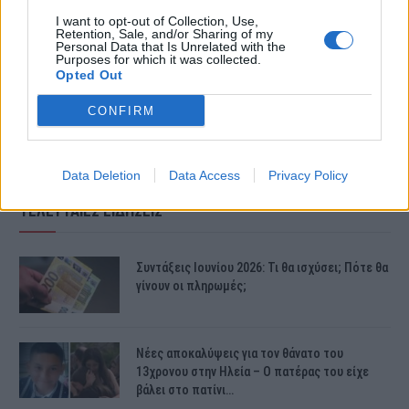
I want to opt-out of Collection, Use,
την ισορροπία του και έπεσε από
Retention, Sale, and/or Sharing of my
Personal Data that Is Unrelated with the
Purposes for which it was collected.
σκάλα.
Opted Out
CONFIRM
Data Deletion
Data Access
Privacy Policy
ΤΕΛΕΥΤΑΙΕΣ ΕΙΔΗΣΕΙΣ
Συντάξεις Ιουνίου 2026: Τι θα ισχύσει; Πότε θα
γίνουν οι πληρωμές;
Νέες αποκαλύψεις για τον θάνατο του
13χρονου στην Ηλεία – Ο πατέρας του είχε
βάλει στο πατίνι…