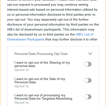
opt-out request is processed you may continue seeing
εντοπίστηκε το μεσημέρι του
interest-based ads based on personal information utilized by
us or personal information disclosed to third parties prior to
Σαββάτου, 13 Ιανουαρίου.
your opt-out. You may separately opt-out of the further
disclosure of your personal information by third parties on the
IAB’s list of downstream participants. This information may
Αστυνομικοί του Τμήματος Ασφάλειας
also be disclosed by us to third parties on the
IAB’s List of
Downstream Participants
that may further disclose it to other
Ήλιδας ερευνούν την υπόθεση και
third parties.
προς το παρόν εξετάζονται όλα τα
Personal Data Processing Opt Outs
ενδεχόμενα, με πιθανότερο αυτό του
I want to opt-out of the Sharing of my
personal data.
δυστυχήματος.
Opted In
I want to opt-out of the Sale of my
Personal Data.
Φαίνεται πως ο 50χρονος
Opted In
κατεβαίνοντας στον χώρο του
I want to opt-out of processing my
Personal Data for Targeted Advertising.
Opted In
υπογείου, για άγνωστη αιτία έχασε