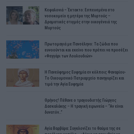
Κεφαλονιά – Έκτακτο: Εσπευσμένα στο
νοσοκομείο η μητέρα της Μυρτούς –
Δραματικές στιγμές στην οικογένειά της
Μυρτούς
Πρωτομαγιά με Πανσέληνο: Τα ζώδια που
ευνοούνται και εκείνο που πρέπει να προσέξει
«Φεγγάρι των Λουλουδιών»
H Πανεύφημος Ευφημία εν κόλποις Φαναρίου-
Το Οικουμενικό Πατριαρχείο πανηγυρίζει και
τιμά την Αγία Ευφημία
Θρήνος! Πέθανε ο τραγουδιστής Γιώργος
Δασκαλάκης – Η τραγική ειρωνεία – “Αν είναι
δυνατόν…”
Αγία Βαρβάρα: Συγκλονίζει το θαύμα της σε