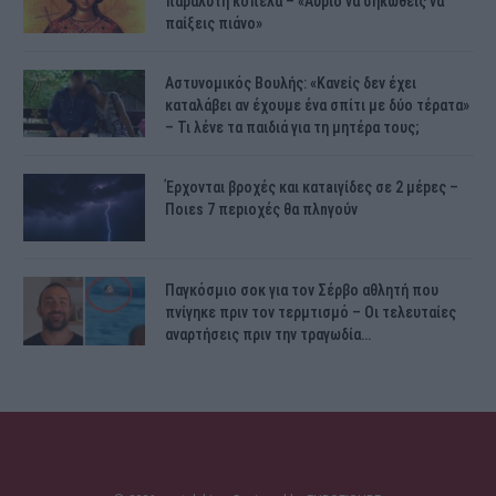
παράλυτη κοπέλα – «Αύριο να σηκωθείς να
παίξεις πιάνο»
Αστυνομικός Bουλής: «Κανείς δεν έχει
καταλάβει αν έχουμε ένα σπίτι με δύο τέρατα»
– Τι λένε τα παιδιά για τη μητέρα τους;
Έρχονται βροχές και κατaιγίδες σε 2 μέpες –
Ποιεs 7 πεpιοχές θα πλnγούν
Παγκόσμιο σοκ για τον Σέρβο αθλητή που
πνίγηκε πριν τον τερμτισμό – Οι τελευταίες
αναρτήσεις πριν την τραγωδία…