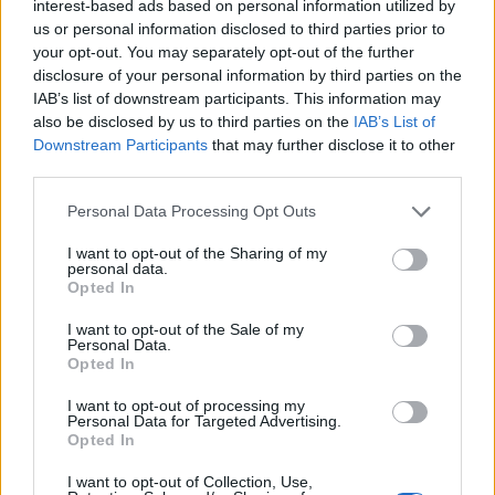
κατάγματα.
interest-based ads based on personal information utilized by
us or personal information disclosed to third parties prior to
your opt-out. You may separately opt-out of the further
disclosure of your personal information by third parties on the
Οι γονείς του ενημερώθηκαν
IAB’s list of downstream participants. This information may
άμεσα,ενώ οι αρχές διεξάγουν έρευνα
also be disclosed by us to third parties on the
IAB’s List of
Downstream Participants
that may further disclose it to other
για το περιστατικό.
third parties.
Personal Data Processing Opt Outs
Η αστυνομία προχώρησε στη σύλληψη
I want to opt-out of the Sharing of my
personal data.
δύο 19χρονων κοριτσιών,οι οποίες και
Opted In
αφέθηκαν ελεύθερες,με προφορική
I want to opt-out of the Sale of my
Personal Data.
Opted In
εντολή της εισαγγελέως.
I want to opt-out of processing my
Personal Data for Targeted Advertising.
Opted In
I want to opt-out of Collection, Use,