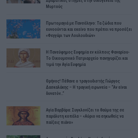
Δραματικές στιγμές στην οικογένειά της
Μυρτούς
Πρωτομαγιά με Πανσέληνο: Τα ζώδια που
ευνοούνται και εκείνο που πρέπει να προσέξει
«Φεγγάρι των Λουλουδιών»
H Πανεύφημος Ευφημία εν κόλποις Φαναρίου-
Το Οικουμενικό Πατριαρχείο πανηγυρίζει και
τιμά την Αγία Ευφημία
Θρήνος! Πέθανε ο τραγουδιστής Γιώργος
Δασκαλάκης – Η τραγική ειρωνεία – “Αν είναι
δυνατόν…”
Αγία Βαρβάρα: Συγκλονίζει το θαύμα της σε
παράλυτη κοπέλα – «Αύριο να σηκωθείς να
παίξεις πιάνο»