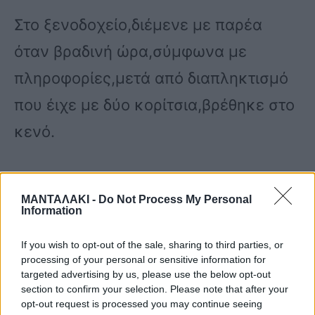
Στο ξενοδοχείο,διέμενε με παρέα
όταν βραδινή ώρα,σύμφωνα με
πληροφορίες,μετά από διαπληκτισμό
που έιχε με δύο κορίτσια,βρέθηκε στο
κενό.
Αμέσως μεταφέρθηκε στο
ΜΑΝΤΑΛΑΚΙ -
Do Not Process My Personal
νοσοκομείο,όπου οι γιατροί
Information
κατάφεραν να σταθεροποιήσουν την
If you wish to opt-out of the sale, sharing to third parties, or
κατάσταση της υγείας του ,ώστοσο
processing of your personal or sensitive information for
targeted advertising by us, please use the below opt-out
παραμένει νοσηλευόμενος με σοβαρά
section to confirm your selection. Please note that after your
opt-out request is processed you may continue seeing