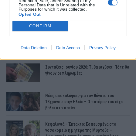
Retention, Sale, and/or Sharing of my
Personal Data that Is Unrelated with the
Purposes for which it was collected.
Opted Out
CONFIRM
Data Deletion
Data Access
Privacy Policy
ΤΕΛΕΥΤΑΙΕΣ ΕΙΔΗΣΕΙΣ
Συντάξεις Ιουνίου 2026: Τι θα ισχύσει; Πότε θα
γίνουν οι πληρωμές;
Νέες αποκαλύψεις για τον θάνατο του
13χρονου στην Ηλεία – Ο πατέρας του είχε
βάλει στο πατίνι…
Κεφαλονιά – Έκτακτο: Εσπευσμένα στο
νοσοκομείο η μητέρα της Μυρτούς –