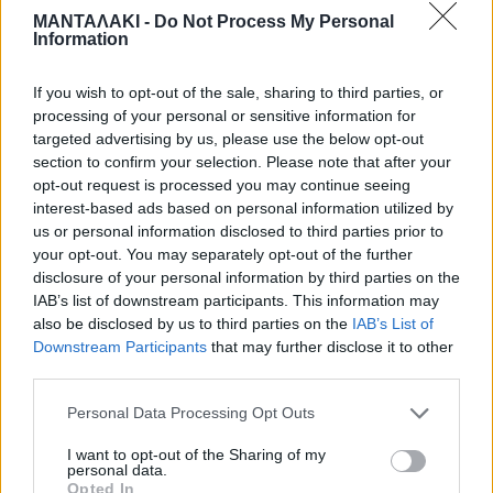
ΜΑΝΤΑΛΑΚΙ -
Do Not Process My Personal
βοηθούσε κατά καιρούς οικονομικά
Information
τόσο την 12χρονη όσο και τη μητέρα
If you wish to opt-out of the sale, sharing to third parties, or
της.
processing of your personal or sensitive information for
targeted advertising by us, please use the below opt-out
section to confirm your selection. Please note that after your
opt-out request is processed you may continue seeing
interest-based ads based on personal information utilized by
us or personal information disclosed to third parties prior to
your opt-out. You may separately opt-out of the further
Σημειώνεται πως τις επόμενες μέρες
disclosure of your personal information by third parties on the
IAB’s list of downstream participants. This information may
ο βασικός κατηγορούμενος, Ηλίας
also be disclosed by us to third parties on the
IAB’s List of
Downstream Participants
that may further disclose it to other
Μίχος, αναμένεται να δώσει
third parties.
συμπληρωματική κατάθεση στην
Personal Data Processing Opt Outs
ανακρίτρια.
I want to opt-out of the Sharing of my
personal data.
Opted In