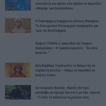
ευνοούνται και εκείνο που πρέπει να προσέξει
«Φεγγάρι των Λουλουδιών»
H Πανεύφημος Ευφημία εν κόλποις Φαναρίου-
Το Οικουμενικό Πατριαρχείο πανηγυρίζει και
τιμά την Αγία Ευφημία
Θρήνος! Πέθανε ο τραγουδιστής Γιώργος
Δασκαλάκης – Η τραγική ειρωνεία – “Αν είναι
δυνατόν…”
Αγία Βαρβάρα: Συγκλονίζει το θαύμα της σε
παράλυτη κοπέλα – «Αύριο να σηκωθείς να
παίξεις πιάνο»
Αστυνομικός Bουλής: «Κανείς δεν έχει
καταλάβει αν έχουμε ένα σπίτι με δύο τέρατα»
– Τι λένε τα παιδιά για τη μητέρα τους;