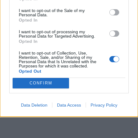
Την ίδια ώρα ο γνωστός πρώην
I want to opt-out of the Sale of my
Personal Data.
διαιτητής και οδοντίατρος, Φίλιππος
Opted In
Ντόβας, πήρε προθεσμία για να
I want to opt-out of processing my
Personal Data for Targeted Advertising.
Opted In
απολογηθεί, ενώ και ο ίδιος αρνείται
I want to opt-out of Collection, Use,
κάθε εμπλοκή με την υπόθεση
Retention, Sale, and/or Sharing of my
Personal Data that Is Unrelated with the
λέγοντας πως δεν μιλούσε με τον
Purposes for which it was collected.
Opted Out
Ηλία Μίχο για χρόνια.
CONFIRM
Data Deletion
Data Access
Privacy Policy