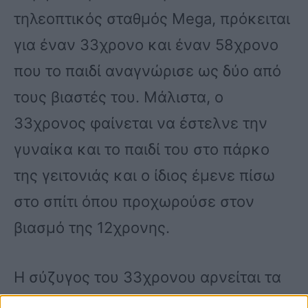
τηλεοπτικός σταθμός Mega, πρόκειται
για έναν 33χρονο και έναν 58χρονο
που το παιδί αναγνώρισε ως δύο από
τους βιαστές του. Μάλιστα, ο
33χρονος φαίνεται να έστελνε την
γυναίκα και το παιδί του στο πάρκο
της γειτονιάς και ο ίδιος έμενε πίσω
στο σπίτι όπου προχωρούσε στον
βιασμό της 12χρονης.
Η σύζυγος του 33χρονου αρνείται τα
πάντα λέγοντας πως η οικογένειά της