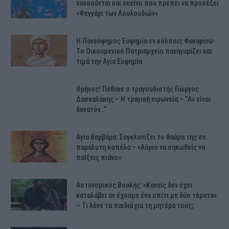
ευνοούνται και εκείνο που πρέπει να προσέξει
«Φεγγάρι των Λουλουδιών»
H Πανεύφημος Ευφημία εν κόλποις Φαναρίου-
Το Οικουμενικό Πατριαρχείο πανηγυρίζει και
τιμά την Αγία Ευφημία
Θρήνος! Πέθανε ο τραγουδιστής Γιώργος
Δασκαλάκης – Η τραγική ειρωνεία – “Αν είναι
δυνατόν…”
Αγία Βαρβάρα: Συγκλονίζει το θαύμα της σε
παράλυτη κοπέλα – «Αύριο να σηκωθείς να
παίξεις πιάνο»
Αστυνομικός Bουλής: «Κανείς δεν έχει
καταλάβει αν έχουμε ένα σπίτι με δύο τέρατα»
– Τι λένε τα παιδιά για τη μητέρα τους;