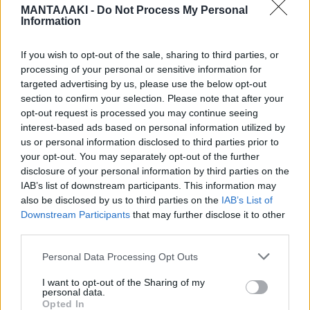
ΜΑΝΤΑΛΑΚΙ -
Do Not Process My Personal
από δίπλα της, της ζήτησε να μπει
Information
στον εσωτερικό χώρο του
If you wish to opt-out of the sale, sharing to third parties, or
καταστήματος και εκεί φέρεται να την
processing of your personal or sensitive information for
targeted advertising by us, please use the below opt-out
εξύβρισε και να την έπιασε από τα
section to confirm your selection. Please note that after your
opt-out request is processed you may continue seeing
χέρια, στο ύψος των μπράτσων και να
interest-based ads based on personal information utilized by
us or personal information disclosed to third parties prior to
την πέταξε σε μία πολυθρόνα.
your opt-out. You may separately opt-out of the further
disclosure of your personal information by third parties on the
IAB’s list of downstream participants. This information may
Η 32χρονη ισχυρίζεται ότι την
also be disclosed by us to third parties on the
IAB’s List of
Downstream Participants
that may further disclose it to other
χτυπούσε στην πολυθρόνα
third parties.
επανειλημμένως, τραβώντας την και
Personal Data Processing Opt Outs
σπρώχνοντάς την προκαλώντας της
I want to opt-out of the Sharing of my
personal data.
εκχυμώσεις και εκδορές παντού.
Opted In