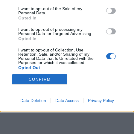
I want to opt-out of the Sale of my
Personal Data.
Μόλις αντιλήφθηκαν οι υπάλληλοι του
Opted In
μαγαζιού, καθώς και ο σύζυγός της το
I want to opt-out of processing my
Personal Data for Targeted Advertising.
Opted In
περιστατικό, αυτός έσπευσε αμέσως
I want to opt-out of Collection, Use,
στο σημείο, τον τράβηξε από πάνω
Retention, Sale, and/or Sharing of my
Personal Data that Is Unrelated with the
της και τον ακινητοποίησε.
Purposes for which it was collected.
Opted Out
CONFIRM
Τότε ο κατηγορούμενος άρχισε να
βρίζει και τους δύο και αποχώρησαν
Data Deletion
Data Access
Privacy Policy
από το κατάστημα.