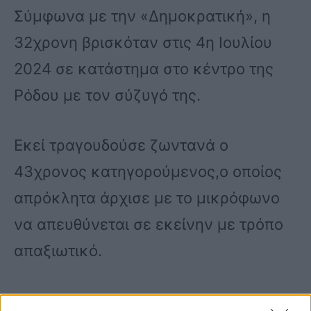
Σύμφωνα με την «Δημοκρατική», η
32χρονη βρισκόταν στις 4η Ιουλίου
2024 σε κατάστημα στο κέντρο της
Ρόδου με τον σύζυγό της.
Εκεί τραγουδούσε ζωντανά ο
43χρονος κατηγορούμενος,ο οποίος
απρόκλητα άρχισε με το μικρόφωνο
να απευθύνεται σε εκείνην με τρόπο
απαξιωτικό.
Οταν τελείωσε το πρόγραμμα πέρασε