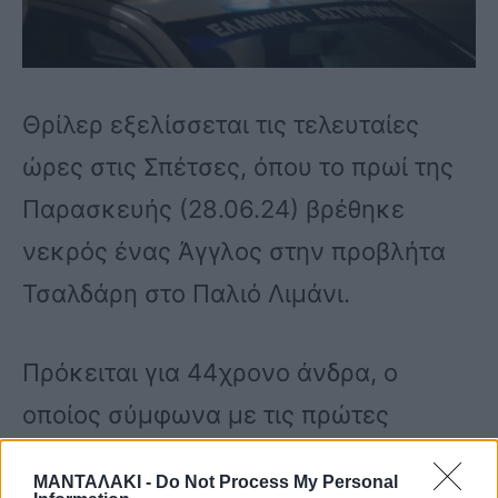
Θρίλερ εξελίσσεται τις τελευταίες
ώρες στις Σπέτσες, όπου το πρωί της
Παρασκευής (28.06.24) βρέθηκε
νεκρός ένας Άγγλος στην προβλήτα
Τσαλδάρη στο Παλιό Λιμάνι.
Πρόκειται για 44χρονο άνδρα, ο
οποίος σύμφωνα με τις πρώτες
πληροφορίες, φέρει χτυπήματα στο
ΜΑΝΤΑΛΑΚΙ -
Do Not Process My Personal