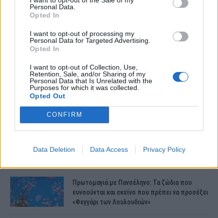
ΤΕΛΕΥΤΑΙΕΣ ΕΙΔΗΣΕΙΣ
Personal Data.
Opted In
I want to opt-out of processing my
Συντάξεις Ιουνίου 2026: Τι θα ισχύσει; Πότε θα
Personal Data for Targeted Advertising.
γίνουν οι πληρωμές;
Opted In
I want to opt-out of Collection, Use,
Retention, Sale, and/or Sharing of my
Personal Data that Is Unrelated with the
Νέες αποκαλύψεις για τον θάνατο του
Purposes for which it was collected.
13χρονου στην Ηλεία – Ο πατέρας του είχε
Opted Out
βάλει στο πατίνι…
CONFIRM
Κεφαλονιά – Έκτακτο: Εσπευσμένα στο
νοσοκομείο η μητέρα της Μυρτούς –
Δραματικές στιγμές στην οικογένειά της
Data Deletion
Data Access
Privacy Policy
Μυρτούς
Πρωτομαγιά με Πανσέληνο: Τα ζώδια που
ευνοούνται και εκείνο που πρέπει να προσέξει
«Φεγγάρι των Λουλουδιών»