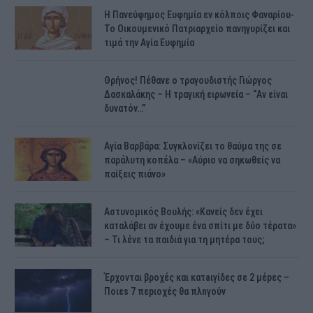
H Πανεύφημος Ευφημία εν κόλποις Φαναρίου-
Το Οικουμενικό Πατριαρχείο πανηγυρίζει και
τιμά την Αγία Ευφημία
Θρήνος! Πέθανε ο τραγουδιστής Γιώργος
Δασκαλάκης – Η τραγική ειρωνεία – “Αν είναι
δυνατόν…”
Αγία Βαρβάρα: Συγκλονίζει το θαύμα της σε
παράλυτη κοπέλα – «Αύριο να σηκωθείς να
παίξεις πιάνο»
Αστυνομικός Bουλής: «Κανείς δεν έχει
καταλάβει αν έχουμε ένα σπίτι με δύο τέρατα»
– Τι λένε τα παιδιά για τη μητέρα τους;
Έρχονται βροχές και κατaιγίδες σε 2 μέpες –
Ποιεs 7 πεpιοχές θα πλnγούν