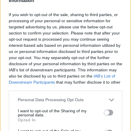
κεφάλι, με τις Αρχές στις Σπέτσες να
Information
ερευνούν τις συνθήκες του
If you wish to opt-out of the sale, sharing to third parties, or
processing of your personal or sensitive information for
περιστατικού.
targeted advertising by us, please use the below opt-out
section to confirm your selection. Please note that after your
opt-out request is processed you may continue seeing
Όπως αναφέρουν οι ίδιες
interest-based ads based on personal information utilized by
us or personal information disclosed to third parties prior to
πληροφορίες, ήταν μέλος
your opt-out. You may separately opt-out of the further
disclosure of your personal information by third parties on the
πληρώματος ιστιοπλοϊκού, που
IAB’s list of downstream participants. This information may
συμμετείχε στην Ρεγκάτα που είναι σε
also be disclosed by us to third parties on the
IAB’s List of
Downstream Participants
that may further disclose it to other
εξέλιξη στο νησί.
third parties.
Personal Data Processing Opt Outs
I want to opt-out of the Sharing of my
personal data.
Opted In
I want to opt-out of the Sale of my