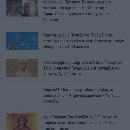
Κεφαλονιά – Έκτακτο: Εσπευσμένα στο
νοσοκομείο η μητέρα της Μυρτούς –
Δραματικές στιγμές στην οικογένειά της
Μυρτούς
Πρωτομαγιά με Πανσέληνο: Τα ζώδια που
ευνοούνται και εκείνο που πρέπει να προσέξει
«Φεγγάρι των Λουλουδιών»
H Πανεύφημος Ευφημία εν κόλποις Φαναρίου-
Το Οικουμενικό Πατριαρχείο πανηγυρίζει και
τιμά την Αγία Ευφημία
Θρήνος! Πέθανε ο τραγουδιστής Γιώργος
Δασκαλάκης – Η τραγική ειρωνεία – “Αν είναι
δυνατόν…”
Αγία Βαρβάρα: Συγκλονίζει το θαύμα της σε
παράλυτη κοπέλα – «Αύριο να σηκωθείς να
παίξεις πιάνο»