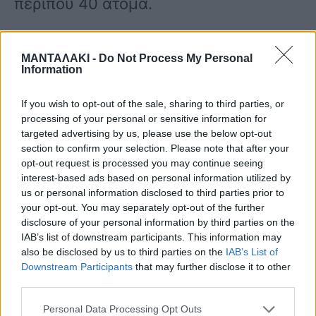
περίπου 40 άτομα.
ΜΑΝΤΑΛΑΚΙ -
Do Not Process My Personal
Information
Αμέσως μετά το συμβάν, ο οδηγός
If you wish to opt-out of the sale, sharing to third parties, or
processing of your personal or sensitive information for
σταμάτησε το δρομολόγιο στην οδό
targeted advertising by us, please use the below opt-out
section to confirm your selection. Please note that after your
Θησέως, κατέβασε τους επιβάτες και
opt-out request is processed you may continue seeing
interest-based ads based on personal information utilized by
οδήγησε το λεωφορείο στο υπόστεγο
us or personal information disclosed to third parties prior to
your opt-out. You may separately opt-out of the further
για επισκευή. Σύμφωνα με τις
disclosure of your personal information by third parties on the
πληροφορίες του «Εθνους», το όχημα
IAB’s list of downstream participants. This information may
also be disclosed by us to third parties on the
IAB’s List of
επανήλθε στην κυκλοφορία περίπου 1
Downstream Participants
that may further disclose it to other
third parties.
ώρα αργότερα.
Personal Data Processing Opt Outs