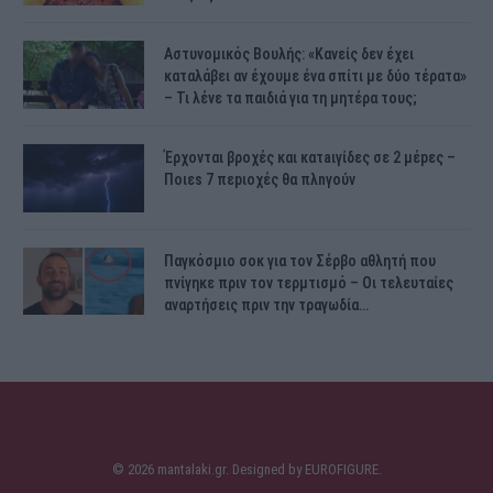
Αστυνομικός Bουλής: «Κανείς δεν έχει
καταλάβει αν έχουμε ένα σπίτι με δύο τέρατα»
– Τι λένε τα παιδιά για τη μητέρα τους;
Έρχονται βροχές και κατaιγίδες σε 2 μέpες –
Ποιεs 7 πεpιοχές θα πλnγούν
Παγκόσμιο σοκ για τον Σέρβο αθλητή που
πνίγηκε πριν τον τερμτισμό – Οι τελευταίες
αναρτήσεις πριν την τραγωδία…
© 2026 mantalaki.gr. Designed by
EUROFIGURE
.