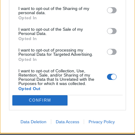
I want to opt-out of the Sharing of my
Να σημειωθεί ότι ο στόλος των
personal data.
Opted In
λεωφορείων στη χώρα μας έχει έναν
I want to opt-out of the Sale of my
από τους μεγαλύτερους μέσους ορους
Personal Data.
Opted In
ηλικίας στην Ευρώπη και αγγίζει
I want to opt-out of processing my
Personal Data for Targeted Advertising.
σχεδόν την 20ετία. Πολλά από τα
Opted In
οχήματα έχουν ξεπεράσει προ πολλού
I want to opt-out of Collection, Use,
Retention, Sale, and/or Sharing of my
τα 2 εκατομμύρια χιλιόμετρα, ενώ
Personal Data that Is Unrelated with the
Purposes for which it was collected.
Opted Out
διαρκώς δίνονται παρατάσεις για την
CONFIRM
συνέχιση κυκλοφορίας οχημάτων, τα
οποία θα έπρεπε εδώ και χρόνια να
Data Deletion
Data Access
Privacy Policy
έχουν αποσυρθεί από την