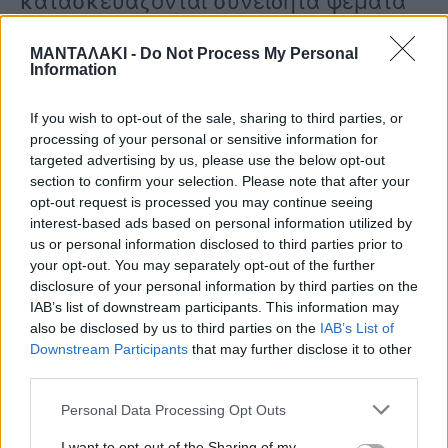
κατασκευάζονται συνειδητά ψέματα
και το fake news είναι πλέον το
ΜΑΝΤΑΛΑΚΙ -
Do Not Process My Personal
Information
είθισται. Δεν έβγαλε καμία
ανακοίνωση για την εθνική τραγωδία
If you wish to opt-out of the sale, sharing to third parties, or
processing of your personal or sensitive information for
και για τις ευθύνες που μπορεί να
targeted advertising by us, please use the below opt-out
section to confirm your selection. Please note that after your
έχουν οι πολιτικές εξουσίες. Δεν
opt-out request is processed you may continue seeing
interest-based ads based on personal information utilized by
έβγαλε καμία ανακοίνωση για την
us or personal information disclosed to third parties prior to
προσβολή που έχουν δεχθεί τα θύματα
your opt-out. You may separately opt-out of the further
disclosure of your personal information by third parties on the
από συγκεκριμένους
IAB’s list of downstream participants. This information may
also be disclosed by us to third parties on the
IAB’s List of
δημοσιογράφους, οι οποίοι αντί να
Downstream Participants
that may further disclose it to other
third parties.
ερευνούν τις ευθύνες της πολιτείας
Personal Data Processing Opt Outs
για αυτό που έγινε, προσπαθούν να
I want to opt-out of the Sharing of my