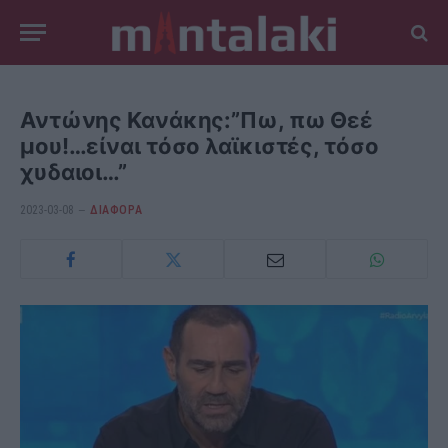
Αντώνης Κανάκης:”Πω, πω Θεέ
μου!…είναι τόσο λαϊκιστές, τόσο
χυδαιοι…”
2023-03-08
ΔΙΆΦΟΡΑ