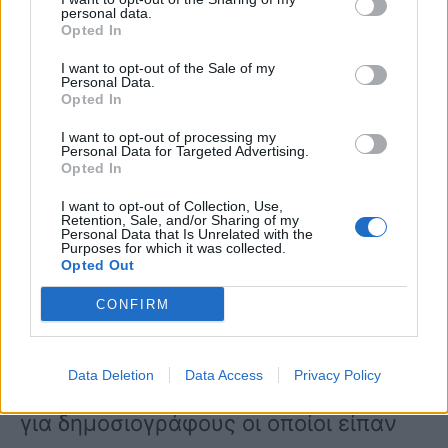
καλύψουν την εξουσία. Δεν έβγαλε
personal data.
Opted In
ανακοίνωση για προτροπές που
I want to opt-out of the Sale of my
ακούστηκαν από δημοσιογράφους
Personal Data.
Opted In
προς την κυβέρνηση, ότι πρέπει να
I want to opt-out of processing my
Personal Data for Targeted Advertising.
συμψηφίσουν τα θύματα από το Μάτι
Opted In
με τα θύματα από τα Τέμπη για να
I want to opt-out of Collection, Use,
Retention, Sale, and/or Sharing of my
βγει κερδισμένη η κυβέρνηση.
Personal Data that Is Unrelated with the
Purposes for which it was collected.
Opted Out
Προτροπές από δημοσιογράφους στον
CONFIRM
αέρα και δεν έβγαλαν για αυτό
Data Deletion
Data Access
Privacy Policy
ανακοίνωση. Δεν έβγαλε ανακοίνωση
για δημοσιογράφους οι οποίοι είπαν