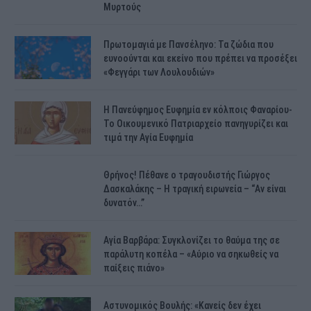
Μυρτούς
Πρωτομαγιά με Πανσέληνο: Τα ζώδια που
ευνοούνται και εκείνο που πρέπει να προσέξει
«Φεγγάρι των Λουλουδιών»
H Πανεύφημος Ευφημία εν κόλποις Φαναρίου-
Το Οικουμενικό Πατριαρχείο πανηγυρίζει και
τιμά την Αγία Ευφημία
Θρήνος! Πέθανε ο τραγουδιστής Γιώργος
Δασκαλάκης – Η τραγική ειρωνεία – “Αν είναι
δυνατόν…”
Αγία Βαρβάρα: Συγκλονίζει το θαύμα της σε
παράλυτη κοπέλα – «Αύριο να σηκωθείς να
παίξεις πιάνο»
Αστυνομικός Bουλής: «Κανείς δεν έχει