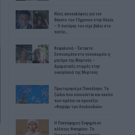
Νέες αποκαλύψεις για τον
θάνατο του 13χρονου στην Ηλεία
– Ο πατέρας του είχε βάλει στο
πατίνι…
Κεφαλονιά – Έκτακτο:
Εσπευσμένα στο νοσοκομείο η
μητέρα της Μυρτούς –
Δραματικές στιγμές στην
οικογένειά της Μυρτούς
Πρωτομαγιά με Πανσέληνο: Τα
ζώδια που ευνοούνται και εκείνο
που πρέπει να προσέξει
«Φεγγάρι των Λουλουδιών»
H Πανεύφημος Ευφημία εν
κόλποις Φαναρίου- Το