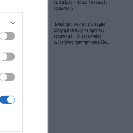
σε 2 μέpες – Ποιεs 7 πεpιοχές
θα πλnγούν
Παγκόσμιο σοκ για τον Σέρβο
αθλητή που πνίγηκε πριν τον
τερμτισμό – Οι τελευταίες
αναρτήσεις πριν την τραγωδία…