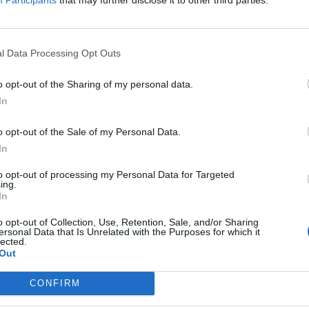
μια φωνή να μου λέει
από το γραφείο του Προέδρου της
l Data Processing Opt Outs
. Γλέζο,
o opt-out of the Sharing of my personal data.
In
ει τον κ.Μανώλη Γλέζο στο 38ο
o opt-out of the Sale of my Personal Data.
In
to opt-out of processing my Personal Data for Targeted
Πρόεδρος ότι εδώ και 3 χρόνια ο
ing.
In
o opt-out of Collection, Use, Retention, Sale, and/or Sharing
ersonal Data that Is Unrelated with the Purposes for which it
ίω. Είχα κάποια τηλέφωνα…..
lected.
Out
ν έδινα συνέχεια στο τηλεφώνημα θα
CONFIRM
η να της υπενθυμίσω ότι εδώ ο