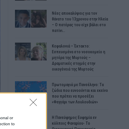
Νέες αποκαλύψεις για τον
θάνατο του 13χρονου στην Ηλεία
– Ο πατέρας του είχε βάλει στο
πατίνι…
Κεφαλονιά – Έκτακτο:
Εσπευσμένα στο νοσοκομείο η
μητέρα της Μυρτούς –
Δραματικές στιγμές στην
οικογένειά της Μυρτούς
Πρωτομαγιά με Πανσέληνο: Τα
ζώδια που ευνοούνται και εκείνο
που πρέπει να προσέξει
«Φεγγάρι των Λουλουδιών»
H Πανεύφημος Ευφημία εν
sonal or
κόλποις Φαναρίου- Το
ection to