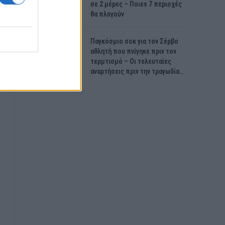
σε 2 μέpες – Ποιεs 7 πεpιοχές
θα πλnγούν
Παγκόσμιο σοκ για τον Σέρβο
αθλητή που πνίγηκε πριν τον
τερμτισμό – Οι τελευταίες
αναρτήσεις πριν την τραγωδία…