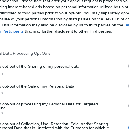
r selection. Please note that after your opt-out request is processed y
 τους παρουσιαστές της πρωινής
eing interest-based ads based on personal information utilized by us or
disclosed to third parties prior to your opt-out. You may separately opt-
που μιλούσε ο πρώην υπουργός του
losure of your personal information by third parties on the IAB’s list of
τενόμενα στο κόμμα. Τότε μία μαύρη
. This information may also be disclosed by us to third parties on the
IA
Participants
that may further disclose it to other third parties.
άλιστα ανέβηκε πάνω στο τραπέζι των
ίτερη προτίμηση στον Άκη Παυλόπουλο.
l Data Processing Opt Outs
o opt-out of the Sharing of my personal data.
τα μελλούμενα στον ΣΥΡΙΖΑ”, σχολίασε ο
In
τρη Οικονόμου να συμπληρώνει “κ.
o opt-out of the Sale of my Personal Data.
ναι καλό μήνυμα αυτό για τον ΣΥΡΙΖΑ”.
In
to opt-out of processing my Personal Data for Targeted
ing.
τήσει:
In
o opt-out of Collection, Use, Retention, Sale, and/or Sharing
ersonal Data that Is Unrelated with the Purposes for which it