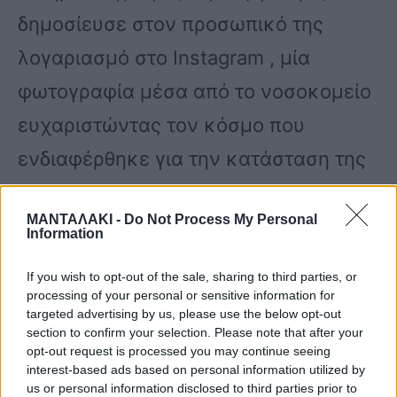
δημοσίευσε στον προσωπικό της
λογαριασμό στο Instagram , μία
φωτογραφία μέσα από το νοσοκομείο
ευχαριστώντας τον κόσμο που
ενδιαφέρθηκε για την κατάσταση της
υγείας της, προσθέτοντας πως νιώθει
ΜΑΝΤΑΛΑΚΙ -
Do Not Process My Personal
καλύτερα.
Information
If you wish to opt-out of the sale, sharing to third parties, or
Πιο συγκεκριμένα, η Αφροδίτη
processing of your personal or sensitive information for
targeted advertising by us, please use the below opt-out
Γραμμέλη έγραψε: «Σας ευχαριστώ
section to confirm your selection. Please note that after your
opt-out request is processed you may continue seeing
για το ενδιαφέρον, νιώθω καλύτερα.
interest-based ads based on personal information utilized by
Μέσα από την καρδιά μου ευχαριστώ.
us or personal information disclosed to third parties prior to