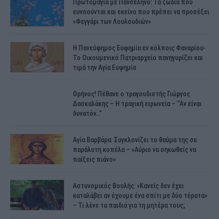
Πρωτομαγιά με Πανσέληνο: Τα ζώδια που
ευνοούνται και εκείνο που πρέπει να προσέξει
«Φεγγάρι των Λουλουδιών»
H Πανεύφημος Ευφημία εν κόλποις Φαναρίου-
Το Οικουμενικό Πατριαρχείο πανηγυρίζει και
τιμά την Αγία Ευφημία
Θρήνος! Πέθανε ο τραγουδιστής Γιώργος
Δασκαλάκης – Η τραγική ειρωνεία – “Αν είναι
δυνατόν…”
Αγία Βαρβάρα: Συγκλονίζει το θαύμα της σε
παράλυτη κοπέλα – «Αύριο να σηκωθείς να
παίξεις πιάνο»
Αστυνομικός Bουλής: «Κανείς δεν έχει
καταλάβει αν έχουμε ένα σπίτι με δύο τέρατα»
– Τι λένε τα παιδιά για τη μητέρα τους;