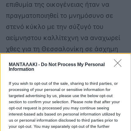
επιθυμία της οικογένειας ήταν να
πραγματοποιηθεί το μνημόσυνο σε
στενό κύκλο με την σύζυγό του
αείμνηστου καλλίτεχνη να αναχωρεί
χθες για τη Θεσσαλονίκη σε άσχημη
κατάσταση.
ΜΑΝΤΑΛΑΚΙ -
Do Not Process My Personal
Information
«Σκεφτόμαστε να δώσουμε το όνομα
If you wish to opt-out of the sale, sharing to third parties, or
processing of your personal or sensitive information for
του Βασίλη Καρρά στον δρόμο
targeted advertising by us, please use the below opt-out
section to confirm your selection. Please note that after your
μπροστά από το πατρικό του»,
opt-out request is processed you may continue seeing
αποκάλυψε. Σύμφωνα με την
interest-based ads based on personal information utilized by
us or personal information disclosed to third parties prior to
εκπομπή, “Super Katerina” η σύζυγος
your opt-out. You may separately opt-out of the further