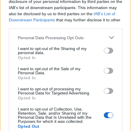
disclosure of your personal information by third parties on the
και η κόρη του συγκίνησαν με την
IAB’s list of downstream participants. This information may
also be disclosed by us to third parties on the
IAB’s List of
πρωτοβουλία τους, αφού έδωσαν
Downstream Participants
that may further disclose it to other
third parties.
χρήματα σε εστιατόριο της Αθήνας,
για να ετοιμάσει φαγητό σε 100
Personal Data Processing Opt Outs
I want to opt-out of the Sharing of my
οικογένειες που το είχαν ανάγκη.
personal data.
Opted In
I want to opt-out of the Sale of my
Δείτε το βίντεο – Η κίνηση
Personal Data.
Opted In
ανθρωπιάς της συζύγου και
I want to opt-out of processing my
της κόρης του Βασίλη Καρρά
Personal Data for Targeted Advertising.
Opted In
I want to opt-out of Collection, Use,
Retention, Sale, and/or Sharing of my
Personal Data that Is Unrelated with the
Purposes for which it was collected.
Opted Out