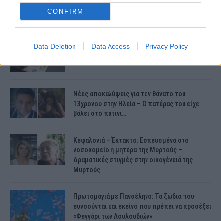
CONFIRM
ΤΕΛΕΥΤΑΙΕΣ ΕΙΔΗΣΕΙΣ
Data Deletion
Data Access
Privacy Policy
Συντάξεις Ιουνίου 2026: Τι θα ισχύσει; Πότε θα
γίνουν οι πληρωμές;
Νέες αποκαλύψεις για τον θάνατο του
13χρονου στην Ηλεία – Ο πατέρας του είχε
βάλει στο πατίνι…
Κεφαλονιά – Έκτακτο: Εσπευσμένα στο
νοσοκομείο η μητέρα της Μυρτούς –
Δραματικές στιγμές στην οικογένειά της
Μυρτούς
Πρωτομαγιά με Πανσέληνο: Τα ζώδια που
ευνοούνται και εκείνο που πρέπει να προσέξει
«Φεγγάρι των Λουλουδιών»