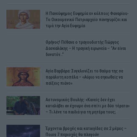
H Πανεύφημος Ευφημία εν κόλποις Φαναρίου-
Το Οικουμενικό Πατριαρχείο πανηγυρίζει και
τιμά την Αγία Ευφημία
Θρήνος! Πέθανε ο τραγουδιστής Γιώργος
Δασκαλάκης – Η τραγική ειρωνεία – “Αν είναι
δυνατόν…”
Αγία Βαρβάρα: Συγκλονίζει το θαύμα της σε
παράλυτη κοπέλα – «Αύριο να σηκωθείς να
παίξεις πιάνο»
Αστυνομικός Bουλής: «Κανείς δεν έχει
καταλάβει αν έχουμε ένα σπίτι με δύο τέρατα»
– Τι λένε τα παιδιά για τη μητέρα τους;
Έρχονται βροχές και κατaιγίδες σε 2 μέpες –
Ποιεs 7 πεpιοχές θα πλnγούν