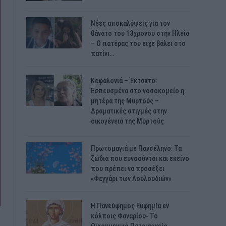
Νέες αποκαλύψεις για τον
θάνατο του 13χρονου στην Ηλεία
– Ο πατέρας του είχε βάλει στο
πατίνι…
Κεφαλονιά – Έκτακτο:
Εσπευσμένα στο νοσοκομείο η
μητέρα της Μυρτούς –
Δραματικές στιγμές στην
οικογένειά της Μυρτούς
Πρωτομαγιά με Πανσέληνο: Τα
ζώδια που ευνοούνται και εκείνο
που πρέπει να προσέξει
«Φεγγάρι των Λουλουδιών»
H Πανεύφημος Ευφημία εν
κόλποις Φαναρίου- Το