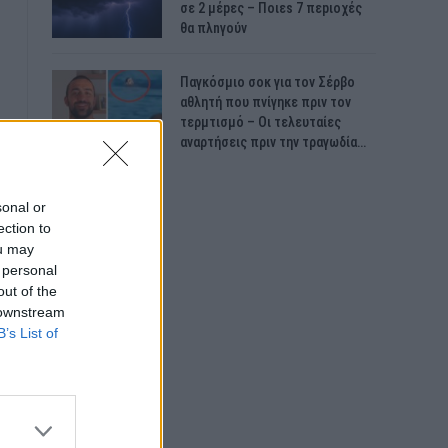
σε 2 μέpες – Ποιεs 7 πεpιοχές
θα πλnγούν
Παγκόσμιο σοκ για τον Σέρβο
αθλητή που πνίγηκε πριν τον
τερμτισμό – Οι τελευταίες
αναρτήσεις πριν την τραγωδία…
sonal or
ection to
ou may
 personal
out of the
 downstream
B’s List of