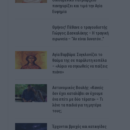
Οικουμενικό Πατριαρχείο
πανηγυρίζει και τιμά την Αγία
Ευφημία
Θρήνος! Πέθανε ο τραγουδιστής
Γιώργος Δασκαλάκης – Η τραγική
ειρωνεία – “Αν είναι δυνατόν…”
Αγία Βαρβάρα: Συγκλονίζει το
θαύμα της σε παράλυτη κοπέλα
– «Αύριο να σηκωθείς να παίξεις
πιάνο»
Αστυνομικός Bουλής: «Κανείς
δεν έχει καταλάβει αν έχουμε
ένα σπίτι με δύο τέρατα» – Τι
λένε τα παιδιά για τη μητέρα
τους;
Έρχονται βροχές και κατaιγίδες