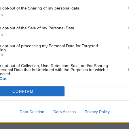
ο παιδί, αλλά τα συναισθήματά μου
o opt-out of the Sharing of my personal data.
βος μέσα μου. Αν φανταστείς δηλαδή
In
έρχεται από το Λουτράκι και να γυρίζει
o opt-out of the Sale of my Personal Data.
ς να καταλάβεις πόσος φόβος κρύβεται
In
από τις εξαρτήσεις και τις ουσίες. Οι
to opt-out of processing my Personal Data for Targeted
ing.
 ζευγάρι που δεν τσακωνόταν ποτέ,
In
ξύ μας. Κι εφόσον δεν υπήρχε
o opt-out of Collection, Use, Retention, Sale, and/or Sharing
ersonal Data that Is Unrelated with the Purposes for which it
lected.
 Οπότε εγώ αυτό έψαχνα να βρω μέσα
Out
λύτερους ανθρώπους με τους οποίους
CONFIRM
Data Deletion
Data Access
Privacy Policy