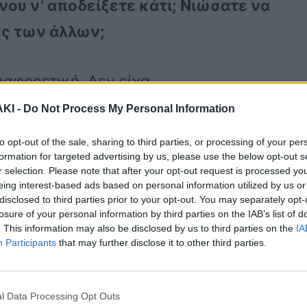
ου ν’ αποδείξετε κάτι; Νιώσατε να
ες των άλλων;
ιαφορετική. Δεν είχα
γάλωσα σε μια γειτονιά στο Λουτράκι,
ΚΙ -
Do Not Process My Personal Information
 βράδυ με τους φίλους μου χωρίς
to opt-out of the sale, sharing to third parties, or processing of your per
ιτονιά.
formation for targeted advertising by us, please use the below opt-out s
r selection. Please note that after your opt-out request is processed y
eing interest-based ads based on personal information utilized by us or
disclosed to third parties prior to your opt-out. You may separately opt-
άρχουν ακόμη και σε ένα τέτοιο
losure of your personal information by third parties on the IAB’s list of
. This information may also be disclosed by us to third parties on the
IA
Participants
that may further disclose it to other third parties.
όνος μου. Στα δεκατέσσερα το μυαλό
l Data Processing Opt Outs