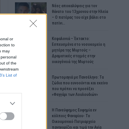
Νέες αποκαλύψεις για τον
θάνατο του 13χρονου στην Ηλεία
– Ο πατέρας του είχε βάλει στο
πατίνι…
Κεφαλονιά – Έκτακτο:
sonal or
Εσπευσμένα στο νοσοκομείο η
ection to
μητέρα της Μυρτούς –
ou may
Δραματικές στιγμές στην
 personal
οικογένειά της Μυρτούς
out of the
 downstream
B’s List of
Πρωτομαγιά με Πανσέληνο: Τα
ζώδια που ευνοούνται και εκείνο
που πρέπει να προσέξει
«Φεγγάρι των Λουλουδιών»
H Πανεύφημος Ευφημία εν
κόλποις Φαναρίου- Το
Οικουμενικό Πατριαρχείο
πανηγυρίζει και τιμά την Αγία