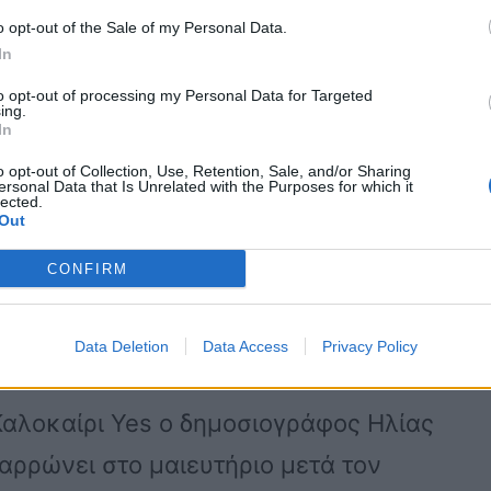
μητρίου – Η Όλγα έφερε
o opt-out of the Sale of my Personal Data.
In
 της
to opt-out of processing my Personal Data for Targeted
ing.
In
o opt-out of Collection, Use, Retention, Sale, and/or Sharing
ελα Δημητρίου, αφού η κόρη της, Όλγα
ersonal Data that Is Unrelated with the Purposes for which it
lected.
ο παίδι της. Ο ερχομός του
Out
3.400 γρ., έφερε τεράστια χαρά σε όλη
CONFIRM
την Όλγα και στον σύζυγό της Φώτη που
Data Deletion
Data Access
Privacy Policy
αλοκαίρι Yes ο δημοσιογράφος Ηλίας
αρρώνει στο μαιευτήριο μετά τον