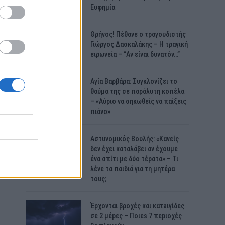
Ευφημία
Θρήνος! Πέθανε ο τραγουδιστής
Γιώργος Δασκαλάκης – Η τραγική
ειρωνεία – “Αν είναι δυνατόν…”
Αγία Βαρβάρα: Συγκλονίζει το
θαύμα της σε παράλυτη κοπέλα
– «Αύριο να σηκωθείς να παίξεις
πιάνο»
Αστυνομικός Bουλής: «Κανείς
δεν έχει καταλάβει αν έχουμε
ένα σπίτι με δύο τέρατα» – Τι
λένε τα παιδιά για τη μητέρα
τους;
Έρχονται βροχές και κατaιγίδες
σε 2 μέpες – Ποιεs 7 πεpιοχές