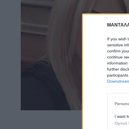
ΜΑΝΤΑΛΑ
If you wish 
sensitive in
confirm you
continue se
information 
further disc
participants
Downstream 
Persona
I want t
Opted 