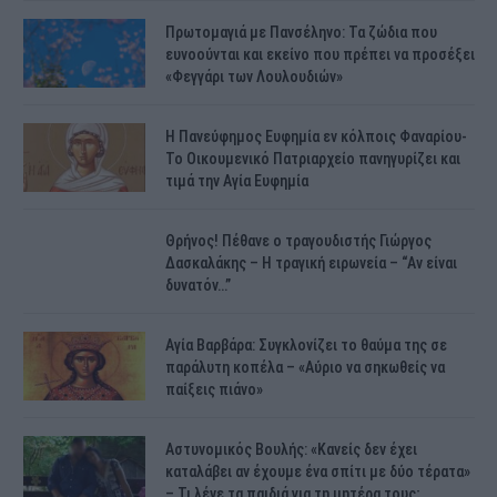
Πρωτομαγιά με Πανσέληνο: Τα ζώδια που
ευνοούνται και εκείνο που πρέπει να προσέξει
«Φεγγάρι των Λουλουδιών»
H Πανεύφημος Ευφημία εν κόλποις Φαναρίου-
Το Οικουμενικό Πατριαρχείο πανηγυρίζει και
τιμά την Αγία Ευφημία
Θρήνος! Πέθανε ο τραγουδιστής Γιώργος
Δασκαλάκης – Η τραγική ειρωνεία – “Αν είναι
δυνατόν…”
Αγία Βαρβάρα: Συγκλονίζει το θαύμα της σε
παράλυτη κοπέλα – «Αύριο να σηκωθείς να
παίξεις πιάνο»
Αστυνομικός Bουλής: «Κανείς δεν έχει
καταλάβει αν έχουμε ένα σπίτι με δύο τέρατα»
– Τι λένε τα παιδιά για τη μητέρα τους;