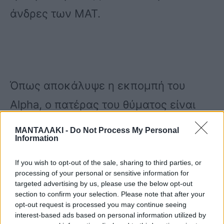
άνδρες των ΜΑΤ.
Όπως αποκάλυψε η εκπομπή του
Alpha, ο πατέρας του θύματος είναι
γνωστός επιχειρηματίας με εταιρία
ΜΑΝΤΑΛΑΚΙ -
Do Not Process My Personal
Information
σκαφών, που δραστηριοποιείται στα
βόρεια προάστια.
If you wish to opt-out of the sale, sharing to third parties, or
processing of your personal or sensitive information for
targeted advertising by us, please use the below opt-out
section to confirm your selection. Please note that after your
Ο πατέρας του θύματος σε δηλώσεις
opt-out request is processed you may continue seeing
που παραχώρησε στην εκπομπή του
interest-based ads based on personal information utilized by