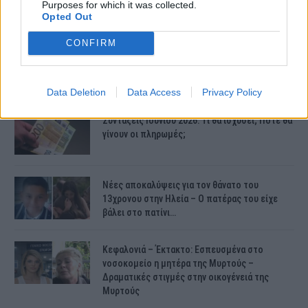
Purposes for which it was collected.
Opted Out
CONFIRM
ΤΕΛΕΥΤΑΙΕΣ ΕΙΔΗΣΕΙΣ
Data Deletion
Data Access
Privacy Policy
Συντάξεις Ιουνίου 2026: Τι θα ισχύσει; Πότε θα
γίνουν οι πληρωμές;
Νέες αποκαλύψεις για τον θάνατο του
13χρονου στην Ηλεία – Ο πατέρας του είχε
βάλει στο πατίνι…
Κεφαλονιά – Έκτακτο: Εσπευσμένα στο
νοσοκομείο η μητέρα της Μυρτούς –
Δραματικές στιγμές στην οικογένειά της
Μυρτούς