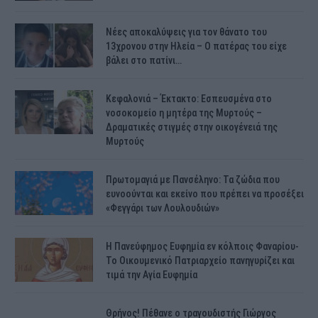
Νέες αποκαλύψεις για τον θάνατο του
13χρονου στην Ηλεία – Ο πατέρας του είχε
βάλει στο πατίνι…
Κεφαλονιά – Έκτακτο: Εσπευσμένα στο
νοσοκομείο η μητέρα της Μυρτούς –
Δραματικές στιγμές στην οικογένειά της
Μυρτούς
Πρωτομαγιά με Πανσέληνο: Τα ζώδια που
ευνοούνται και εκείνο που πρέπει να προσέξει
«Φεγγάρι των Λουλουδιών»
H Πανεύφημος Ευφημία εν κόλποις Φαναρίου-
Το Οικουμενικό Πατριαρχείο πανηγυρίζει και
τιμά την Αγία Ευφημία
Θρήνος! Πέθανε ο τραγουδιστής Γιώργος