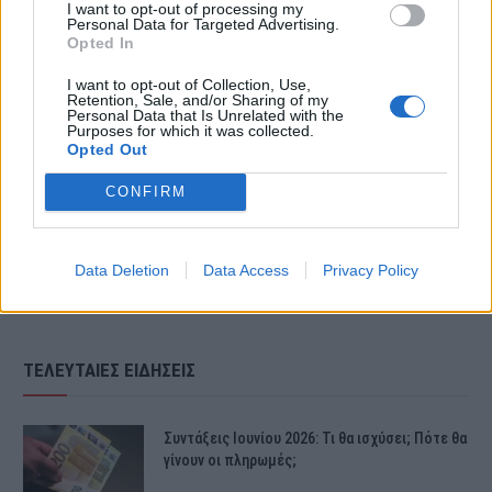
I want to opt-out of processing my
Personal Data for Targeted Advertising.
Ορφανού κι έκλεισε το τηλέφωνο.
Opted In
I want to opt-out of Collection, Use,
Retention, Sale, and/or Sharing of my
Δείτε το βίντεο – Εκνευρίστηκε η
Personal Data that Is Unrelated with the
Purposes for which it was collected.
Opted Out
Μίνα Ορφανού και τους έκλεισε
κατάμουτρα το τηλέφωνο:
CONFIRM
Data Deletion
Data Access
Privacy Policy
ΤΕΛΕΥΤΑΙΕΣ ΕΙΔΗΣΕΙΣ
Συντάξεις Ιουνίου 2026: Τι θα ισχύσει; Πότε θα
γίνουν οι πληρωμές;