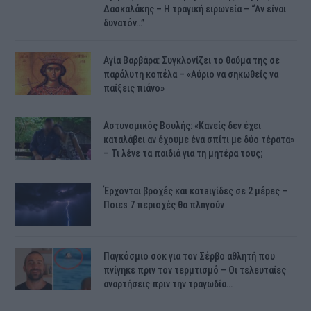
Δασκαλάκης – Η τραγική ειρωνεία – “Αν είναι
δυνατόν…”
Αγία Βαρβάρα: Συγκλονίζει το θαύμα της σε
παράλυτη κοπέλα – «Αύριο να σηκωθείς να
παίξεις πιάνο»
Αστυνομικός Bουλής: «Κανείς δεν έχει
καταλάβει αν έχουμε ένα σπίτι με δύο τέρατα»
– Τι λένε τα παιδιά για τη μητέρα τους;
Έρχονται βροχές και κατaιγίδες σε 2 μέpες –
Ποιεs 7 πεpιοχές θα πλnγούν
Παγκόσμιο σοκ για τον Σέρβο αθλητή που
πνίγηκε πριν τον τερμτισμό – Οι τελευταίες
αναρτήσεις πριν την τραγωδία…