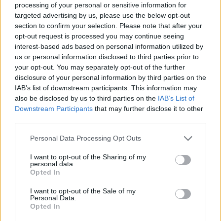
processing of your personal or sensitive information for
είπε: «Σε ποια υπερβολή αναφέρεστε
targeted advertising by us, please use the below opt-out
section to confirm your selection. Please note that after your
ακριβώς; Εμείς είπαμε ότι πρόκειται
opt-out request is processed you may continue seeing
interest-based ads based on personal information utilized by
για μια στυγερή δολοφονία που έχει
us or personal information disclosed to third parties prior to
your opt-out. You may separately opt-out of the further
συγκλονίσει ολόκληρη την ελληνική
disclosure of your personal information by third parties on the
κοινωνία και την ΛΟΑΤΚΙ κοινότητα».
IAB’s list of downstream participants. This information may
also be disclosed by us to third parties on the
IAB’s List of
Downstream Participants
that may further disclose it to other
third parties.
«Καταλάβατε πώς το είπα; Με πήρατε
Personal Data Processing Opt Outs
για να πω την άποψή μου για μια
I want to opt-out of the Sharing of my
αδικοχαμένη ψυχή και για τη
personal data.
Opted In
βαρβαρότητα και θέλω να μιλήσω
I want to opt-out of the Sale of my
όπως θέλω εγώ. Αφού δεν θέλετε,
Personal Data.
Opted In
καλημέρα σας!», είπε η Μίνα