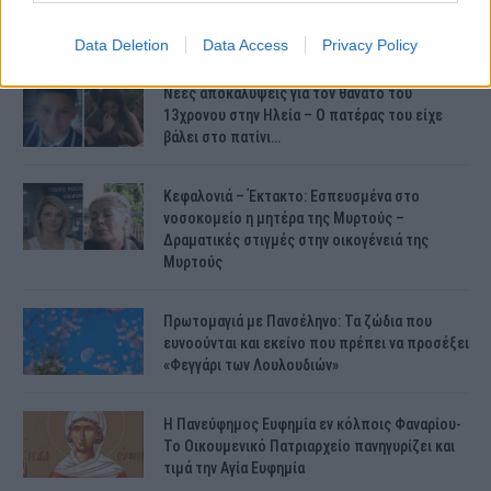
γίνουν οι πληρωμές;
Data Deletion
Data Access
Privacy Policy
Νέες αποκαλύψεις για τον θάνατο του
13χρονου στην Ηλεία – Ο πατέρας του είχε
βάλει στο πατίνι…
Κεφαλονιά – Έκτακτο: Εσπευσμένα στο
νοσοκομείο η μητέρα της Μυρτούς –
Δραματικές στιγμές στην οικογένειά της
Μυρτούς
Πρωτομαγιά με Πανσέληνο: Τα ζώδια που
ευνοούνται και εκείνο που πρέπει να προσέξει
«Φεγγάρι των Λουλουδιών»
H Πανεύφημος Ευφημία εν κόλποις Φαναρίου-
Το Οικουμενικό Πατριαρχείο πανηγυρίζει και
τιμά την Αγία Ευφημία