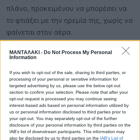
πλάνο, προκειμένου να μπορέσει να
το φτιάξει με την ηρεμία της, χωρίς να
φαίνεται στον αέρα.
ΜΑΝΤΑΛΑΚΙ -
Do Not Process My Personal
«Παιδιά, αν δεν φέρετε να μου ράψετε
Information
–το λέω πια και στην τηλεόραση-
If you wish to opt-out of the sale, sharing to third parties, or
αυτό… Δηλαδή, όλα τα κουμπάκια που
processing of your personal or sensitive information for
targeted advertising by us, please use the below opt-out
μου βάζετε, πέσανε… Το μάτι!», είπε η
section to confirm your selection. Please note that after your
opt-out request is processed you may continue seeing
Ελένη Μενεγάκη στους συνεργάτες
interest-based ads based on personal information utilized by
us or personal information disclosed to third parties prior to
της πίσω από τις κάμερες.
your opt-out. You may separately opt-out of the further
disclosure of your personal information by third parties on the
IAB’s list of downstream participants. This information may
Δείτε το βίντεο:
also be disclosed by us to third parties on the
IAB’s List of