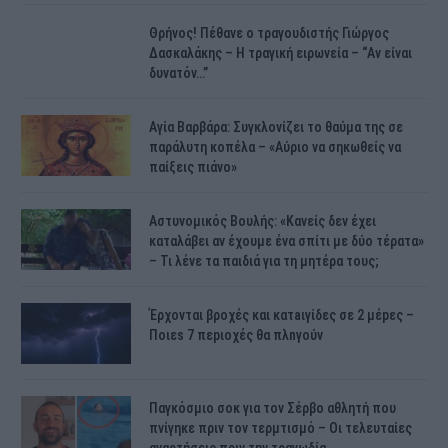
Θρήνος! Πέθανε ο τραγουδιστής Γιώργος
Δασκαλάκης – Η τραγική ειρωνεία – “Αν είναι
δυνατόν…”
Αγία Βαρβάρα: Συγκλονίζει το θαύμα της σε
παράλυτη κοπέλα – «Αύριο να σηκωθείς να
παίξεις πιάνο»
Αστυνομικός Bουλής: «Κανείς δεν έχει
καταλάβει αν έχουμε ένα σπίτι με δύο τέρατα»
– Τι λένε τα παιδιά για τη μητέρα τους;
Έρχονται βροχές και κατaιγίδες σε 2 μέpες –
Ποιεs 7 πεpιοχές θα πλnγούν
Παγκόσμιο σοκ για τον Σέρβο αθλητή που
πνίγηκε πριν τον τερμτισμό – Οι τελευταίες