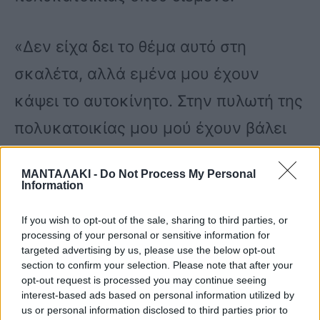
«Δεν είχα δει το θέμα αυτό στη
σκαλέτα, αλλά εμένα μου έχουν
κάψει το αυτοκίνητο. Στην πυλωτή της
πολυκατοικίας μου μού έχουν βάλει
φωτιά στο αυτοκίνητο. Είναι μία
ΜΑΝΤΑΛΑΚΙ -
Do Not Process My Personal
περίεργη κατάσταση γιατί δεν
Information
βρήκαμε ποτέ το άτομο που το έκανε.
If you wish to opt-out of the sale, sharing to third parties, or
Όλων το μυαλό κάπου πάει…» είπε
processing of your personal or sensitive information for
targeted advertising by us, please use the below opt-out
αρχικά η Ελένη Χατζίδου.
section to confirm your selection. Please note that after your
opt-out request is processed you may continue seeing
interest-based ads based on personal information utilized by
us or personal information disclosed to third parties prior to
«Γενικά είναι μία δύσκολη κατάσταση