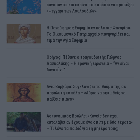
ευνοούνται και εκείνο που πρέπει να προσέξει
«Φεγγάρι των Λουλουδιών»
H Πανεύφημος Ευφημία εν κόλποις Φαναρίου-
Το Οικουμενικό Πατριαρχείο πανηγυρίζει και
τιμά την Αγία Ευφημία
Θρήνος! Πέθανε ο τραγουδιστής Γιώργος
Δασκαλάκης – Η τραγική ειρωνεία – “Αν είναι
δυνατόν…”
Αγία Βαρβάρα: Συγκλονίζει το θαύμα της σε
παράλυτη κοπέλα – «Αύριο να σηκωθείς να
παίξεις πιάνο»
Αστυνομικός Bουλής: «Κανείς δεν έχει
καταλάβει αν έχουμε ένα σπίτι με δύο τέρατα»
– Τι λένε τα παιδιά για τη μητέρα τους;