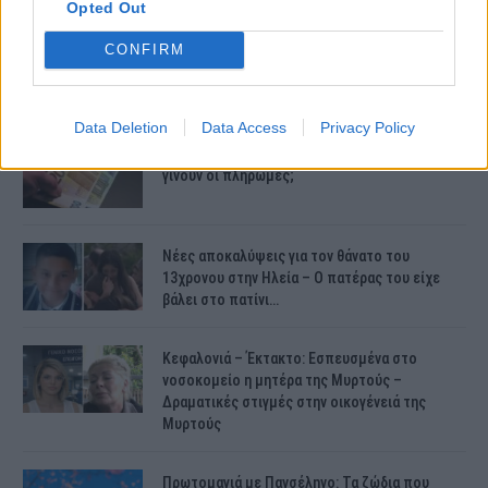
Opted Out
CONFIRM
ΤΕΛΕΥΤΑΙΕΣ ΕΙΔΗΣΕΙΣ
Data Deletion
Data Access
Privacy Policy
Συντάξεις Ιουνίου 2026: Τι θα ισχύσει; Πότε θα
γίνουν οι πληρωμές;
Νέες αποκαλύψεις για τον θάνατο του
13χρονου στην Ηλεία – Ο πατέρας του είχε
βάλει στο πατίνι…
Κεφαλονιά – Έκτακτο: Εσπευσμένα στο
νοσοκομείο η μητέρα της Μυρτούς –
Δραματικές στιγμές στην οικογένειά της
Μυρτούς
Πρωτομαγιά με Πανσέληνο: Τα ζώδια που