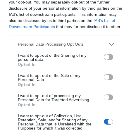
your opt-out. You may separately opt-out of the further
και υπάρχουν άνθρωποι που όντως τα
disclosure of your personal information by third parties on the
IAB’s list of downstream participants. This information may
κάνουν και δεν μένουν στα λόγια»
also be disclosed by us to third parties on the
IAB’s List of
Downstream Participants
that may further disclose it to other
πρόσθεσε η Ελένη Χατζίδου.
third parties.
Personal Data Processing Opt Outs
Ήταν το 2017, όταν η Ελένη Χατζίδου
I want to opt-out of the Sharing of my
personal data.
έζησε στιγμές τρόμου στην
Opted In
πολυκατοικία της στα νότια προάστια.
I want to opt-out of the Sale of my
Personal Data.
Το αυτοκίνητό της είχε γίνει στάχτη,
Opted In
με δύο οχήματα της Πυροσβεστικής
I want to opt-out of processing my
Personal Data for Targeted Advertising.
Opted In
να καταφτάνουν στο σημείο.
I want to opt-out of Collection, Use,
Retention, Sale, and/or Sharing of my
Personal Data that Is Unrelated with the
Purposes for which it was collected.