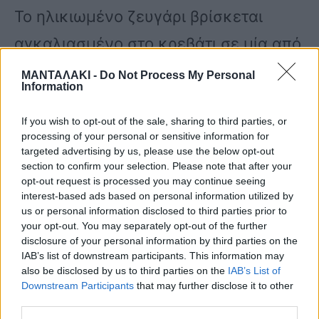
Το ηλικιωμένο ζευγάρι βρίσκεται
αγκαλιασμένο στο κρεβάτι σε μία από
τις καμπίνες του Τιτανικού,
ΜΑΝΤΑΛΑΚΙ -
Do Not Process My Personal
Information
περιμένοντας το τέλος. Η μικρή,
If you wish to opt-out of the sale, sharing to third parties, or
σπαρακτική σκηνή του Τζέιμς
processing of your personal or sensitive information for
Κάμερον την ώρα που το πλοίο
targeted advertising by us, please use the below opt-out
section to confirm your selection. Please note that after your
βουλιάζει, στοίχειωσε πολλούς
opt-out request is processed you may continue seeing
interest-based ads based on personal information utilized by
σινεφίλ. Η Αϊντα του σφίγγει το χέρι,
us or personal information disclosed to third parties prior to
your opt-out. You may separately opt-out of the further
ενώ ο Ισιντορ γέρνει και την
disclosure of your personal information by third parties on the
IAB’s list of downstream participants. This information may
αποχαιρετά με ένα φιλί στο μάγουλο.
also be disclosed by us to third parties on the
IAB’s List of
Αγκαλιασμένοι, περιμένουν σιωπηλά
Downstream Participants
that may further disclose it to other
third parties.
τη μοίρα τους.