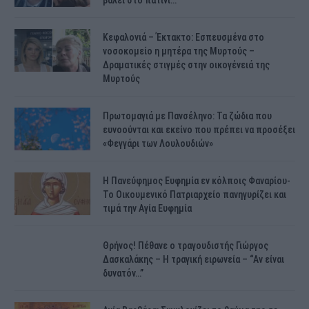
βάλει στο πατίνι…
Κεφαλονιά – Έκτακτο: Εσπευσμένα στο
νοσοκομείο η μητέρα της Μυρτούς –
Δραματικές στιγμές στην οικογένειά της
Μυρτούς
Πρωτομαγιά με Πανσέληνο: Τα ζώδια που
ευνοούνται και εκείνο που πρέπει να προσέξει
«Φεγγάρι των Λουλουδιών»
H Πανεύφημος Ευφημία εν κόλποις Φαναρίου-
Το Οικουμενικό Πατριαρχείο πανηγυρίζει και
τιμά την Αγία Ευφημία
Θρήνος! Πέθανε ο τραγουδιστής Γιώργος
Δασκαλάκης – Η τραγική ειρωνεία – “Αν είναι
δυνατόν…”