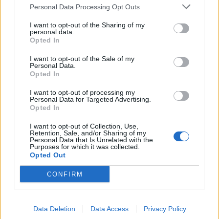
Personal Data Processing Opt Outs
Οπως παραδέχτηκε αργότερα ο
I want to opt-out of the Sharing of my
σκηνοθέτης η σκηνή είναι βασισμένη
personal data.
Opted In
σε μια πραγματική ιστορία αγάπης: Ο
I want to opt-out of the Sale of my
Personal Data.
67 χρονος Ισιντορ, ήταν συνιδιοκτήτης
Opted In
του πολυκαταστήματος Macy’s και η
I want to opt-out of processing my
Personal Data for Targeted Advertising.
63χρονη Αϊντα ήταν η γυναίκα του.
Opted In
Βαθύπλουτο ζευγάρι με επτά παιδιά.
I want to opt-out of Collection, Use,
Retention, Sale, and/or Sharing of my
Personal Data that Is Unrelated with the
Όμως, το αληθινό τους τέλος, ήταν
Purposes for which it was collected.
Opted Out
διαφορετικό…
CONFIRM
Wendy Rush, the wife of
Data Deletion
Data Access
Privacy Policy