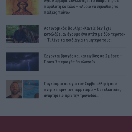
Αγία Βαρβάρα: Συγκλονίζει το θαύμα της σε
παράλυτη κοπέλα – «Αύριο να σηκωθείς να
παίξεις πιάνο»
Αστυνομικός Bουλής: «Κανείς δεν έχει
καταλάβει αν έχουμε ένα σπίτι με δύο τέρατα»
– Τι λένε τα παιδιά για τη μητέρα τους;
Έρχονται βροχές και κατaιγίδες σε 2 μέpες –
Ποιεs 7 πεpιοχές θα πλnγούν
Παγκόσμιο σοκ για τον Σέρβο αθλητή που
πνίγηκε πριν τον τερμτισμό – Οι τελευταίες
αναρτήσεις πριν την τραγωδία…