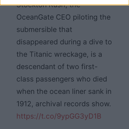
Stockton Rush, the
OceanGate CEO piloting the
submersible that
disappeared during a dive to
the Titanic wreckage, is a
descendant of two first-
class passengers who died
when the ocean liner sank in
1912, archival records show.
https://t.co/9ypGG3yD1B