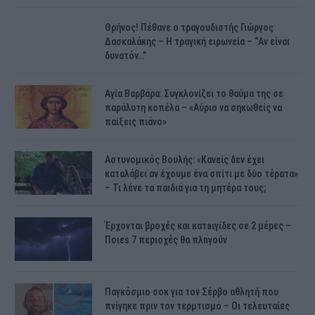
Θρήνος! Πέθανε ο τραγουδιστής Γιώργος
Δασκαλάκης – Η τραγική ειρωνεία – “Αν είναι
δυνατόν…”
Αγία Βαρβάρα: Συγκλονίζει το θαύμα της σε
παράλυτη κοπέλα – «Αύριο να σηκωθείς να
παίξεις πιάνο»
Αστυνομικός Bουλής: «Κανείς δεν έχει
καταλάβει αν έχουμε ένα σπίτι με δύο τέρατα»
– Τι λένε τα παιδιά για τη μητέρα τους;
Έρχονται βροχές και κατaιγίδες σε 2 μέpες –
Ποιεs 7 πεpιοχές θα πλnγούν
Παγκόσμιο σοκ για τον Σέρβο αθλητή που
πνίγηκε πριν τον τερμτισμό – Οι τελευταίες