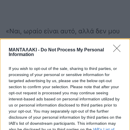
«Ναι, ωραίο είναι αυτό, αλλά δεν μου
έχουν πει να πάω. Περίμενε (σ.σ. στην
ΜΑΝΤΑΛΑΚΙ -
Do Not Process My Personal
κριτική επιτροπή) είναι η μελαχρινή
Information
κοπέλα η Παπα… Παπαγεωργίου, είναι
If you wish to opt-out of the sale, sharing to third parties, or
ο Κουδουνάρης, σωστά; Κι ο Σκουλάς;
processing of your personal or sensitive information for
targeted advertising by us, please use the below opt-out
Σκουλός μπράβο. Μια χαρά ωραίοι
section to confirm your selection. Please note that after your
opt-out request is processed you may continue seeing
είναι» είπε αρχικά η Εύη Βατίδου.
interest-based ads based on personal information utilized by
us or personal information disclosed to third parties prior to
your opt-out. You may separately opt-out of the further
«Κι η Μπακοδήμου μου αρέσει σαν
disclosure of your personal information by third parties on the
IAB’s list of downstream participants. This information may
παρουσιάστρια. Όχι δεν είναι η
also be disclosed by us to third parties on the
IAB’s List of