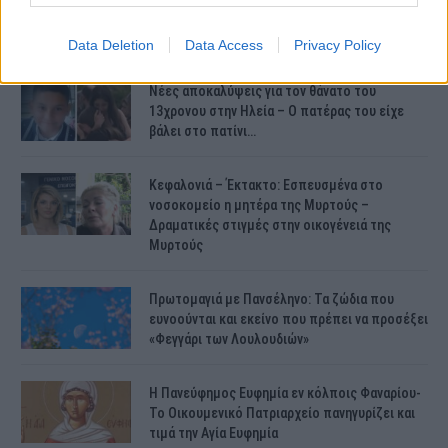
γίνουν οι πληρωμές;
Data Deletion
Data Access
Privacy Policy
Νέες αποκαλύψεις για τον θάνατο του
13χρονου στην Ηλεία – Ο πατέρας του είχε
βάλει στο πατίνι…
Κεφαλονιά – Έκτακτο: Εσπευσμένα στο
νοσοκομείο η μητέρα της Μυρτούς –
Δραματικές στιγμές στην οικογένειά της
Μυρτούς
Πρωτομαγιά με Πανσέληνο: Τα ζώδια που
ευνοούνται και εκείνο που πρέπει να προσέξει
«Φεγγάρι των Λουλουδιών»
H Πανεύφημος Ευφημία εν κόλποις Φαναρίου-
Το Οικουμενικό Πατριαρχείο πανηγυρίζει και
τιμά την Αγία Ευφημία