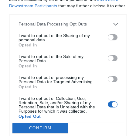
Downstream Participants
that may further disclose it to other
Μπακοδήμου, είναι η Καραβάτου»
third parties.
πρόσθεσε η Εύη Βατίδου, η οποία
Personal Data Processing Opt Outs
έσπευσε να διορθώσει το λάθος της.
I want to opt-out of the Sharing of my
personal data.
Opted In
I want to opt-out of the Sale of my
Personal Data.
Opted In
I want to opt-out of processing my
Personal Data for Targeted Advertising.
Opted In
I want to opt-out of Collection, Use,
Retention, Sale, and/or Sharing of my
Personal Data that Is Unrelated with the
Purposes for which it was collected.
ΤΕΛΕΥΤΑΙΕΣ ΕΙΔΗΣΕΙΣ
Opted Out
CONFIRM
Συντάξεις Ιουνίου 2026: Τι θα ισχύσει; Πότε θα