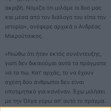
ακριβή. Νόμιζα ότι μιλάμε οι δυο μας
και μέσα από τον διάλογο του είπα την
ιστορία», ανέφερε αρχικά ο Ανδρέας
Μικρούτσικος.
«Νιώθω ότι ήταν εκτός συνέντευξης,
γιατί δεν δικαιούμαι αυτά τα πράγματα
να τα πω. Κατ’ αρχάς, το να έχουν
σχέση δύο άνθρωποι δεν είναι
υποτιμητικό για κανέναν. Έχω μιλήσει
με την Όλγα γύρω απ’ αυτό το πράγμα.
Το θέμα είναι ότι αυτή είναι μία