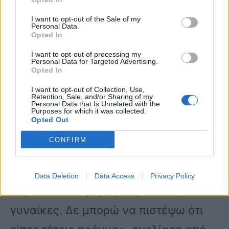
σημειώνει ο Ανδρέας Μικρούτσικος.
I want to opt-out of the Sale of my
Personal Data.
«Νόμιζα ότι είχε τελειώσει η
Opted In
συνέντευξη. Αυτό δεν θέτει τον κύριο
I want to opt-out of processing my
Personal Data for Targeted Advertising.
Opted In
Ροδόπουλο παράνομο. Εγώ ήμουν
I want to opt-out of Collection, Use,
αφελής, δεν πετάω το μπαλάκι
Retention, Sale, and/or Sharing of my
Personal Data that Is Unrelated with the
Purposes for which it was collected.
αλλού», ξεκαθαρίζει ο παρουσιαστής.
Opted Out
CONFIRM
«Έπαθα σοκ. Συγγνώμη, ξέρεις πόσο
σ’ αγαπάω. Μ’ έχεις προστατεύσει
Data Deletion
Data Access
Privacy Policy
πάρα πολλές φορές, σέβεσαι τις
γυναίκες. Δε μπορώ να πιστέψω ότι