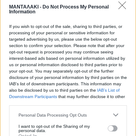
ΜΑΝΤΑΛΑΚΙ -
Do Not Process My Personal
ιδιωτική οδός που αφορά αυτήν κι
Information
εμένα. Δεν είναι κοινοποιήσιμο, είναι
If you wish to opt-out of the sale, sharing to third parties, or
ευαίσθητο προσωπικό δεδομένο»,
processing of your personal or sensitive information for
targeted advertising by us, please use the below opt-out
τονίζει στη συνέχεια.
section to confirm your selection. Please note that after your
opt-out request is processed you may continue seeing
interest-based ads based on personal information utilized by
us or personal information disclosed to third parties prior to
«Τα έγραφε όλα με ένα τηλέφωνο
your opt-out. You may separately opt-out of the further
δίπλα του. Πίστευα ότι έχει τελειώσει
disclosure of your personal information by third parties on the
IAB’s list of downstream participants. This information may
η συνέντευξη. Ήταν η τελευταία
also be disclosed by us to third parties on the
IAB’s List of
Downstream Participants
that may further disclose it to other
ερώτηση που μου έκανε. Δεν ζήτησα
third parties.
τη συνέντευξη πριν δημοσιευτεί. Αν το
Personal Data Processing Opt Outs
ήξερα, θα ζητούσα να μη μπει»,
I want to opt-out of the Sharing of my
personal data.
Opted In