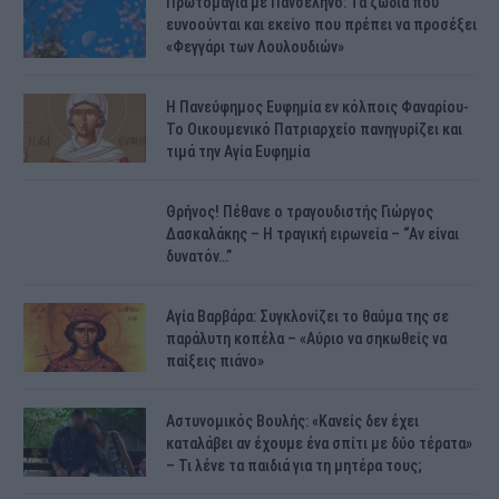
Πρωτομαγιά με Πανσέληνο: Τα ζώδια που
ευνοούνται και εκείνο που πρέπει να προσέξει
«Φεγγάρι των Λουλουδιών»
H Πανεύφημος Ευφημία εν κόλποις Φαναρίου-
Το Οικουμενικό Πατριαρχείο πανηγυρίζει και
τιμά την Αγία Ευφημία
Θρήνος! Πέθανε ο τραγουδιστής Γιώργος
Δασκαλάκης – Η τραγική ειρωνεία – “Αν είναι
δυνατόν…”
Αγία Βαρβάρα: Συγκλονίζει το θαύμα της σε
παράλυτη κοπέλα – «Αύριο να σηκωθείς να
παίξεις πιάνο»
Αστυνομικός Bουλής: «Κανείς δεν έχει
καταλάβει αν έχουμε ένα σπίτι με δύο τέρατα»
– Τι λένε τα παιδιά για τη μητέρα τους;