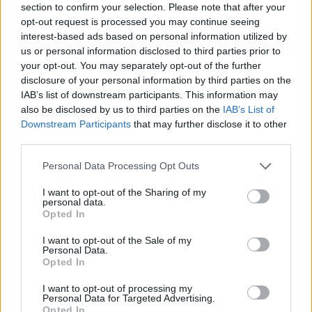
section to confirm your selection. Please note that after your
τις θερμοκρασίες να κυμαίνονται
opt-out request is processed you may continue seeing
interest-based ads based on personal information utilized by
μεταξύ 37 με 38 βαθμούς.
us or personal information disclosed to third parties prior to
your opt-out. You may separately opt-out of the further
disclosure of your personal information by third parties on the
Ο μετεωρολόγος σημείωσε πως
IAB’s list of downstream participants. This information may
also be disclosed by us to third parties on the
IAB’s List of
κάποιες θερμές «επιθέσεις» από τη
Downstream Participants
that may further disclose it to other
third parties.
βόρεια Αφρική θα προσπαθούν να
Personal Data Processing Opt Outs
ανεβάσουν τον υδράργυρο και στην
I want to opt-out of the Sharing of my
Ελλάδα, ωστόσο η χώρα δεν θα
personal data.
Opted In
επηρεαστεί από ακραία ζέστη, με τη
I want to opt-out of the Sale of my
θερμοκρασία να βρίσκεται σε
Personal Data.
Opted In
κανονικά ή και λίγο πάνω από τα
I want to opt-out of processing my
Personal Data for Targeted Advertising.
φυσιολογικά επίπεδα.
Opted In