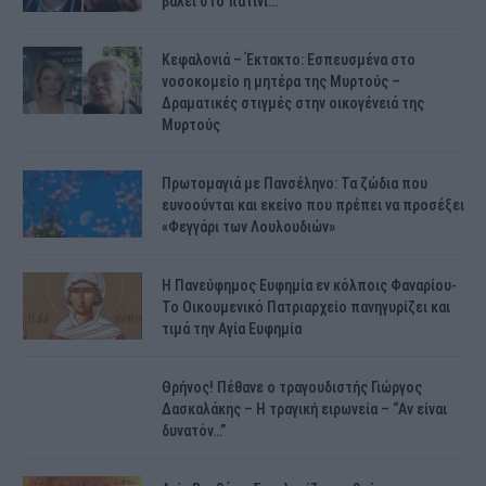
βάλει στο πατίνι…
Κεφαλονιά – Έκτακτο: Εσπευσμένα στο
νοσοκομείο η μητέρα της Μυρτούς –
Δραματικές στιγμές στην οικογένειά της
Μυρτούς
Πρωτομαγιά με Πανσέληνο: Τα ζώδια που
ευνοούνται και εκείνο που πρέπει να προσέξει
«Φεγγάρι των Λουλουδιών»
H Πανεύφημος Ευφημία εν κόλποις Φαναρίου-
Το Οικουμενικό Πατριαρχείο πανηγυρίζει και
τιμά την Αγία Ευφημία
Θρήνος! Πέθανε ο τραγουδιστής Γιώργος
Δασκαλάκης – Η τραγική ειρωνεία – “Αν είναι
δυνατόν…”