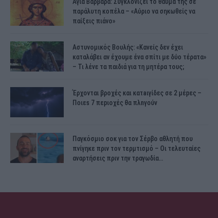
Αγία Βαρβάρα: Συγκλονίζει το θαύμα της σε
παράλυτη κοπέλα – «Αύριο να σηκωθείς να
παίξεις πιάνο»
Αστυνομικός Bουλής: «Κανείς δεν έχει
καταλάβει αν έχουμε ένα σπίτι με δύο τέρατα»
– Τι λένε τα παιδιά για τη μητέρα τους;
Έρχονται βροχές και κατaιγίδες σε 2 μέpες –
Ποιεs 7 πεpιοχές θα πλnγούν
Παγκόσμιο σοκ για τον Σέρβο αθλητή που
πνίγηκε πριν τον τερμτισμό – Οι τελευταίες
αναρτήσεις πριν την τραγωδία…