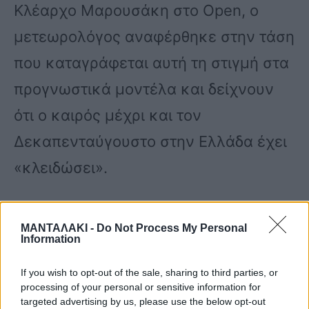
Κλέαρχο Μαρουσάκη στο Open, ο
μετεωρολόγος αναφέρθηκε στην τάση
που καταγράφεται αυτή τη στιγμή στα
προγνωστικά μοντέλα και δείχνουν
ότι ο καιρός μέχρι και τον
Δεκαπενταύγουστο στην Ελλάδα έχει
«κλειδώσει».
Συγκεκριμένα ο Κλέαρχος
ΜΑΝΤΑΛΑΚΙ -
Do Not Process My Personal
Information
Μαρουσάκης ανέφερε πως δεν
αναμένεται κάποιο αξιόλογο κύμα
If you wish to opt-out of the sale, sharing to third parties, or
processing of your personal or sensitive information for
ζέστης μέχρι και τις 15 Αυγούστου, με
targeted advertising by us, please use the below opt-out