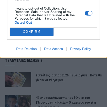
I want to opt-out of Collection, Use,
Retention, Sale, and/or Sharing of my
Δείτε αναλυτικά την πρόγνωση του
Personal Data that Is Unrelated with the
Purposes for which it was collected.
καιρού
Opted Out
CONFIRM
Data Deletion
Data Access
Privacy Policy
ΤΕΛΕΥΤΑΙΕΣ ΕΙΔΗΣΕΙΣ
Συντάξεις Ιουνίου 2026: Τι θα ισχύσει; Πότε θα
γίνουν οι πληρωμές;
Νέες αποκαλύψεις για τον θάνατο του
13χρονου στην Ηλεία – Ο πατέρας του είχε