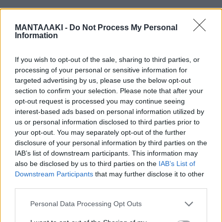
Σύμφωνα με πληροφορίες του
ΜΑΝΤΑΛΑΚΙ -
Do Not Process My Personal
www.thespro.gr ,ο αυτόχειρας ,έβαλε
Information
τέλος στη ζωή του ,μέσα στο σπίτι του.
If you wish to opt-out of the sale, sharing to third parties, or
processing of your personal or sensitive information for
targeted advertising by us, please use the below opt-out
section to confirm your selection. Please note that after your
opt-out request is processed you may continue seeing
interest-based ads based on personal information utilized by
us or personal information disclosed to third parties prior to
Άμεσα έσπευσε ασθενοφόρο του
your opt-out. You may separately opt-out of the further
disclosure of your personal information by third parties on the
ΕΚΑΒ όμως ήταν ήδη αργά.
IAB’s list of downstream participants. This information may
also be disclosed by us to third parties on the
IAB’s List of
Downstream Participants
that may further disclose it to other
Από την έρευνα που έκανε η
third parties.
Αστυνομία αποκλείστηκε ενδεχόμενο
Personal Data Processing Opt Outs
εγκληματικής ενέργειας.