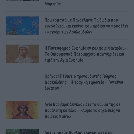
Μυρτούς
Πρωτομαγιά με Πανσέληνο: Τα ζώδια που
ευνοούνται και εκείνο που πρέπει να προσέξει
«Φεγγάρι των Λουλουδιών»
H Πανεύφημος Ευφημία εν κόλποις Φαναρίου-
Το Οικουμενικό Πατριαρχείο πανηγυρίζει και
τιμά την Αγία Ευφημία
Θρήνος! Πέθανε ο τραγουδιστής Γιώργος
Δασκαλάκης – Η τραγική ειρωνεία – “Αν είναι
δυνατόν…”
Αγία Βαρβάρα: Συγκλονίζει το θαύμα της σε
παράλυτη κοπέλα – «Αύριο να σηκωθείς να
παίξεις πιάνο»
Αστυνομικός Bουλής: «Κανείς δεν έχει