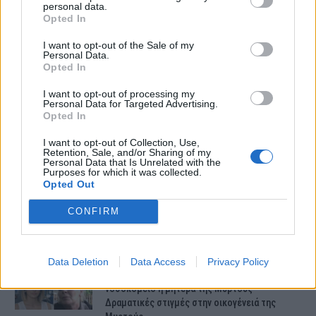
personal data.
Opted In
I want to opt-out of the Sale of my
Personal Data.
Opted In
I want to opt-out of processing my
ΤΕΛΕΥΤΑΙΕΣ ΕΙΔΗΣΕΙΣ
Personal Data for Targeted Advertising.
Opted In
Συντάξεις Ιουνίου 2026: Τι θα ισχύσει; Πότε θα
I want to opt-out of Collection, Use,
Retention, Sale, and/or Sharing of my
γίνουν οι πληρωμές;
Personal Data that Is Unrelated with the
Purposes for which it was collected.
Opted Out
Νέες αποκαλύψεις για τον θάνατο του
CONFIRM
13χρονου στην Ηλεία – Ο πατέρας του είχε
βάλει στο πατίνι…
Data Deletion
Data Access
Privacy Policy
Κεφαλονιά – Έκτακτο: Εσπευσμένα στο
νοσοκομείο η μητέρα της Μυρτούς –
Δραματικές στιγμές στην οικογένειά της