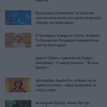
Μυρτούς
Πρωτομαγιά με Πανσέληνο: Τα ζώδια που
ευνοούνται και εκείνο που πρέπει να προσέξει
«Φεγγάρι των Λουλουδιών»
H Πανεύφημος Ευφημία εν κόλποις Φαναρίου-
Το Οικουμενικό Πατριαρχείο πανηγυρίζει και
τιμά την Αγία Ευφημία
Θρήνος! Πέθανε ο τραγουδιστής Γιώργος
Δασκαλάκης – Η τραγική ειρωνεία – “Αν είναι
δυνατόν…”
Αγία Βαρβάρα: Συγκλονίζει το θαύμα της σε
παράλυτη κοπέλα – «Αύριο να σηκωθείς να
παίξεις πιάνο»
Αστυνομικός Bουλής: «Κανείς δεν έχει