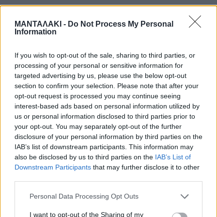
ΜΑΝΤΑΛΑΚΙ -
Do Not Process My Personal
Information
Ο γείτονας ακούγοντας τον
If you wish to opt-out of the sale, sharing to third parties, or
θόρυβο,βγήκε έξω,αλλά διαπίστωσε
processing of your personal or sensitive information for
targeted advertising by us, please use the below opt-out
έκθαμβος ότι το αυτοκίνητο ήταν
section to confirm your selection. Please note that after your
opt-out request is processed you may continue seeing
χωρίς οδηγό και κλειδωμένο.
interest-based ads based on personal information utilized by
us or personal information disclosed to third parties prior to
your opt-out. You may separately opt-out of the further
Πού ήταν ιδιοκτήτης του;Στο απέναντι
disclosure of your personal information by third parties on the
IAB’s list of downstream participants. This information may
σπίτι…
also be disclosed by us to third parties on the
IAB’s List of
Downstream Participants
that may further disclose it to other
third parties.
Personal Data Processing Opt Outs
I want to opt-out of the Sharing of my