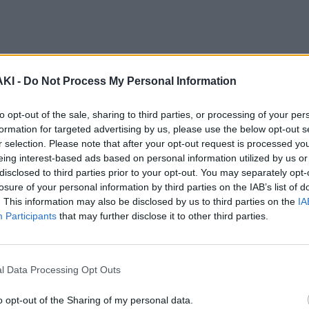
.thestival.gr ,ο οδηγός έπαθε
ΚΙ -
Do Not Process My Personal Information
σε.
to opt-out of the sale, sharing to third parties, or processing of your per
formation for targeted advertising by us, please use the below opt-out s
αγροτικό του όχημα στη λεωφόρο έχασε
r selection. Please note that after your opt-out request is processed y
eing interest-based ads based on personal information utilized by us or
ε αποτέλεσμα να προσκρούσει πάνω σε
disclosed to third parties prior to your opt-out. You may separately opt-
losure of your personal information by third parties on the IAB’s list of
πό τη διαχωριστική νησίδα και να
. This information may also be disclosed by us to third parties on the
IA
Participants
that may further disclose it to other third parties.
ατα από το αντίθετο ρεύμα.
χύτατα στο σημείο και μετέφερε τον
l Data Processing Opt Outs
o opt-out of the Sharing of my personal data.