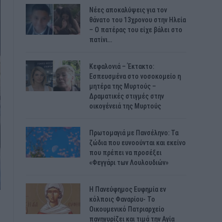
Νέες αποκαλύψεις για τον
θάνατο του 13χρονου στην Ηλεία
– Ο πατέρας του είχε βάλει στο
πατίνι…
Κεφαλονιά – Έκτακτο:
Εσπευσμένα στο νοσοκομείο η
μητέρα της Μυρτούς –
Δραματικές στιγμές στην
οικογένειά της Μυρτούς
Πρωτομαγιά με Πανσέληνο: Τα
ζώδια που ευνοούνται και εκείνο
που πρέπει να προσέξει
«Φεγγάρι των Λουλουδιών»
H Πανεύφημος Ευφημία εν
κόλποις Φαναρίου- Το
Οικουμενικό Πατριαρχείο
πανηγυρίζει και τιμά την Αγία