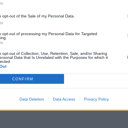
In
κεται οδηγός αυτοκινήτου, που έπεσε
o opt-out of the Sale of my Personal Data.
In
to opt-out of processing my Personal Data for Targeted
ing.
In
 Άνοιξα τα μάτια μου και τον είδα
o opt-out of Collection, Use, Retention, Sale, and/or Sharing
ύμα)» ανέφερε μιλώντας στους
ersonal Data that Is Unrelated with the Purposes for which it
lected.
Out
CONFIRM
 το αγροτικό όχημα) να κινείται με
γός, ο οποίος βρισκόταν με το όχημά
Data Deletion
Data Access
Privacy Policy