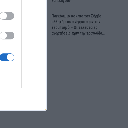
θα πλnγούν
Παγκόσμιο σοκ για τον Σέρβο
αθλητή που πνίγηκε πριν τον
τερμτισμό – Οι τελευταίες
αναρτήσεις πριν την τραγωδία…