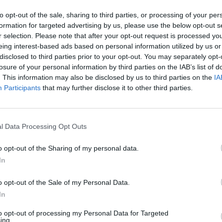
to opt-out of the sale, sharing to third parties, or processing of your per
λές θερμοκρασίες θα επικρατήσουν σε
formation for targeted advertising by us, please use the below opt-out s
r selection. Please note that after your opt-out request is processed y
eing interest-based ads based on personal information utilized by us or
disclosed to third parties prior to your opt-out. You may separately opt-
losure of your personal information by third parties on the IAB’s list of
στη τιμή της θερμοκρασίας θα φθάσει
. This information may also be disclosed by us to third parties on the
IA
Participants
that may further disclose it to other third parties.
 κεντρική Μακεδονία και το εσωτερικό
ούς Κελσίου ενώ οι ελάχιστες τιμές της
l Data Processing Opt Outs
9 βαθμούς Κελσίου.
o opt-out of the Sharing of my personal data.
In
έγιστη τιμή της θερμοκρασίας θα φθάσει
ό της Στερεάς και της Θεσσαλίας τους
o opt-out of the Sale of my Personal Data.
In
ιστες τιμές της θα κυμανθούν περί
to opt-out of processing my Personal Data for Targeted
ing.