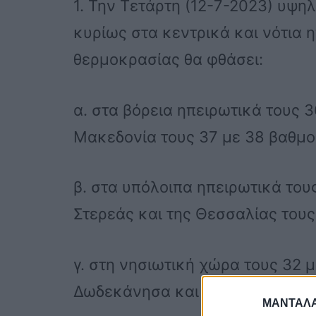
1. Την Τετάρτη (12-7-2023) υψη
κυρίως στα κεντρικά και νότια η
θερμοκρασίας θα φθάσει:
α. στα βόρεια ηπειρωτικά τους 
Μακεδονία τους 37 με 38 βαθμο
β. στα υπόλοιπα ηπειρωτικά του
Στερεάς και της Θεσσαλίας τους
γ. στη νησιωτική χώρα τους 32 με
Δωδεκάνησα και τη νότια Κρήτη
ΜΑΝΤΑΛΑ