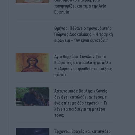
Οικουμενικό Πατριαρχείο
πανηγυρίζει και τιμά την Αγία
Ευφημία
Θρήνος! Πέθανε ο τραγουδιστής
Γιώργος Δασκαλάκης – Η τραγική
ειρωνεία – “Αν είναι δυνατόν…”
Αγία Βαρβάρα: Συγκλονίζει το
θαύμα της σε παράλυτη κοπέλα
– «Αύριο να σηκωθείς να παίξεις
πιάνο»
Αστυνομικός Bουλής: «Κανείς
δεν έχει καταλάβει αν έχουμε
ένα σπίτι με δύο τέρατα» – Τι
λένε τα παιδιά για τη μητέρα
τους;
Έρχονται βροχές και κατaιγίδες