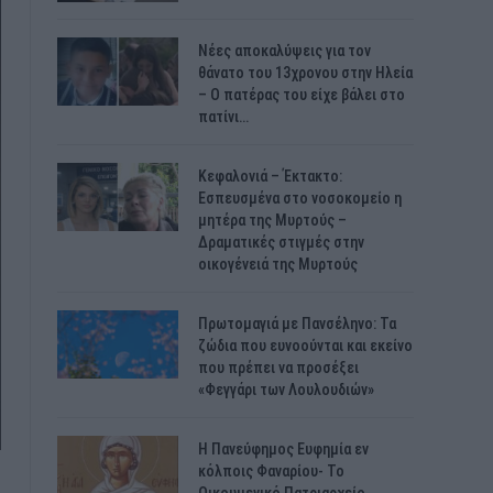
Νέες αποκαλύψεις για τον
θάνατο του 13χρονου στην Ηλεία
– Ο πατέρας του είχε βάλει στο
πατίνι…
Κεφαλονιά – Έκτακτο:
Εσπευσμένα στο νοσοκομείο η
μητέρα της Μυρτούς –
Δραματικές στιγμές στην
οικογένειά της Μυρτούς
Πρωτομαγιά με Πανσέληνο: Τα
ζώδια που ευνοούνται και εκείνο
που πρέπει να προσέξει
«Φεγγάρι των Λουλουδιών»
H Πανεύφημος Ευφημία εν
κόλποις Φαναρίου- Το