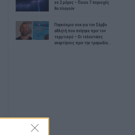
σε 2 μέpες – Ποιεs 7 πεpιοχές
θα πλnγούν
Παγκόσμιο σοκ για τον Σέρβο
αθλητή που πνίγηκε πριν τον
τερμτισμό – Οι τελευταίες
αναρτήσεις πριν την τραγωδία…