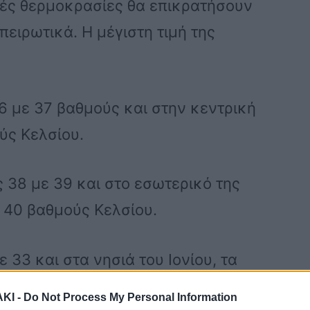
λές θερμοκρασίες θα επικρατήσουν
πειρωτικά. Η μέγιστη τιμή της
36 με 37 βαθμούς και στην κεντρική
ύς Κελσίου.
ς 38 με 39 και στο εσωτερικό της
 40 βαθμούς Κελσίου.
 33 και στα νησιά του Ιονίου, τα
 τους 35 βαθμούς Κελσίου.
ΚΙ -
Do Not Process My Personal Information