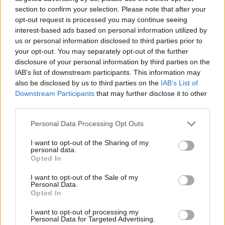
section to confirm your selection. Please note that after your
ΕΜΥ: Η πρόγνωση του καιρού για την
opt-out request is processed you may continue seeing
interest-based ads based on personal information utilized by
Αττική (6/9)
us or personal information disclosed to third parties prior to
your opt-out. You may separately opt-out of the further
Καιρός: Νεφώσεις με τοπικές βροχές
disclosure of your personal information by third parties on the
και καταιγίδες, οι οποίες θα είναι κατά
IAB’s list of downstream participants. This information may
also be disclosed by us to third parties on the
IAB’s List of
τόπους ισχυρές κυρίως στα νότια
Downstream Participants
that may further disclose it to other
third parties.
θαλάσσια και παραθαλάσσια τμήματα.
Personal Data Processing Opt Outs
Εξασθένηση των φαινομένων τις
I want to opt-out of the Sharing of my
βραδινές ώρες.
personal data.
Opted In
Ανεμοι: Βορειοανατολικοί 4 με 5
I want to opt-out of the Sale of my
Personal Data.
μποφόρ.
Opted In
Θερμοκρασία: Από 22 έως 28 βαθμούς
I want to opt-out of processing my
Personal Data for Targeted Advertising.