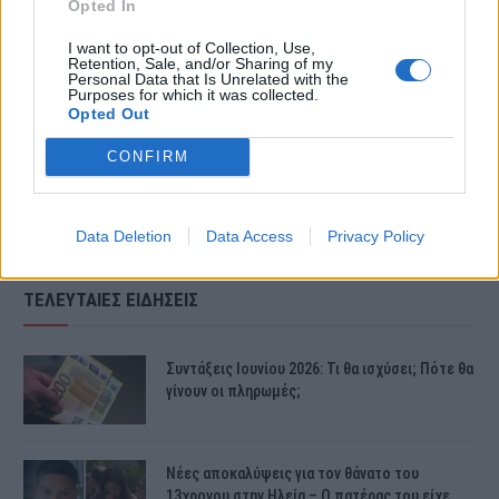
Κελσίου.
Opted In
I want to opt-out of Collection, Use,
Retention, Sale, and/or Sharing of my
Δείτε το βίντεο – Έφτασε η
Personal Data that Is Unrelated with the
Purposes for which it was collected.
Opted Out
κακοκαιρία στην Αττική
CONFIRM
Data Deletion
Data Access
Privacy Policy
ΤΕΛΕΥΤΑΙΕΣ ΕΙΔΗΣΕΙΣ
Συντάξεις Ιουνίου 2026: Τι θα ισχύσει; Πότε θα
γίνουν οι πληρωμές;
Νέες αποκαλύψεις για τον θάνατο του
13χρονου στην Ηλεία – Ο πατέρας του είχε