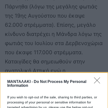
Πάρνηθα (λόγω της μεγάλης φωτιάς
της 19ης Αυγούστου που έκαψε
62.000 στρέμματα). Επίσης, μεγάλο
κίνδυνο διατρέχει η Μάνδρα λόγω της
φωτιάς του Ιουλίου στα Δερβενοχώρια
που έκαψε 117.000 στρέμματα.
Καταιγίδες θα σημειωθούν στην
ανατολική Αττική ενώ η
θερμοκρασιακά θα φτάσει τους 28
ΜΑΝΤΑΛΑΚΙ -
Do Not Process My Personal
Information
βαθμούς Κελσίου και άνεμοι θα
πνέουν 4 έως 5 μποφόρ.
If you wish to opt-out of the sale, sharing to third parties, or
processing of your personal or sensitive information for
targeted advertising by us, please use the below opt-out