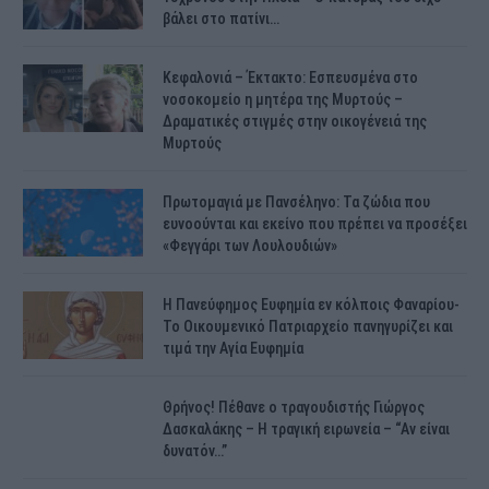
βάλει στο πατίνι…
Κεφαλονιά – Έκτακτο: Εσπευσμένα στο
νοσοκομείο η μητέρα της Μυρτούς –
Δραματικές στιγμές στην οικογένειά της
Μυρτούς
Πρωτομαγιά με Πανσέληνο: Τα ζώδια που
ευνοούνται και εκείνο που πρέπει να προσέξει
«Φεγγάρι των Λουλουδιών»
H Πανεύφημος Ευφημία εν κόλποις Φαναρίου-
Το Οικουμενικό Πατριαρχείο πανηγυρίζει και
τιμά την Αγία Ευφημία
Θρήνος! Πέθανε ο τραγουδιστής Γιώργος
Δασκαλάκης – Η τραγική ειρωνεία – “Αν είναι
δυνατόν…”