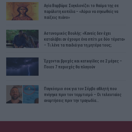
Αγία Βαρβάρα: Συγκλονίζει το θαύμα της σε
παράλυτη κοπέλα – «Αύριο να σηκωθείς να
παίξεις πιάνο»
Αστυνομικός Bουλής: «Κανείς δεν έχει
καταλάβει αν έχουμε ένα σπίτι με δύο τέρατα»
– Τι λένε τα παιδιά για τη μητέρα τους;
Έρχονται βροχές και κατaιγίδες σε 2 μέpες –
Ποιεs 7 πεpιοχές θα πλnγούν
Παγκόσμιο σοκ για τον Σέρβο αθλητή που
πνίγηκε πριν τον τερμτισμό – Οι τελευταίες
αναρτήσεις πριν την τραγωδία…