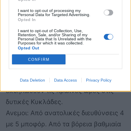
Κελσίου. Στα βόρεια η μέγιστη 3 με 4
I want to opt-out of processing my
βαθμούς χαμηλότερη.
Personal Data for Targeted Advertising.
Opted In
I want to opt-out of Collection, Use,
ΚΥΚΛΑΔΕΣ, ΚΡΗΤΗ
Retention, Sale, and/or Sharing of my
Personal Data that Is Unrelated with the
Purposes for which it was collected.
Opted Out
Καιρός: Παροδικά αυξημένες
CONFIRM
νεφώσεις με τοπικές βροχές κυρίως
στην Κρήτη. Σποραδικές καταιγίδες θα
Data Deletion
Data Access
Privacy Policy
εκδηλωθούν τις πρωινές ώρες στις
δυτικές Κυκλάδες.
Ανεμοι: Από ανατολικές διευθύνσεις 4
με 5 μποφόρ. Από τα βόρεια βαθμιαία