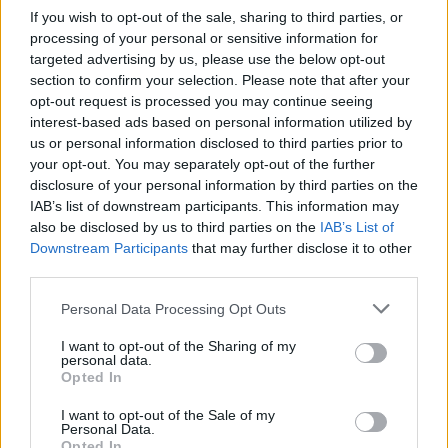
υπόλοιπες περιοχές αυξημένες
If you wish to opt-out of the sale, sharing to third parties, or
processing of your personal or sensitive information for
νεφώσεις με βροχές και καταιγίδες,
targeted advertising by us, please use the below opt-out
section to confirm your selection. Please note that after your
κατά τόπους ισχυρές κυρίως στα
opt-out request is processed you may continue seeing
ανατολικότερα τμήματα της
interest-based ads based on personal information utilized by
us or personal information disclosed to third parties prior to
Θεσσαλίας και τις Σποράδες. Τα
your opt-out. You may separately opt-out of the further
disclosure of your personal information by third parties on the
φαινόμενα από το απόγευμα θα
IAB’s list of downstream participants. This information may
also be disclosed by us to third parties on the
IAB’s List of
εξασθενήσουν.
Downstream Participants
that may further disclose it to other
third parties.
Ανεμοι: Βορειοανατολικοί 4 με 6 και
Personal Data Processing Opt Outs
στα ανατολικά και νότια τοπικά 7
I want to opt-out of the Sharing of my
personal data.
Opted In
μποφόρ.
I want to opt-out of the Sale of my
Θερμοκρασία: Από 18 έως 29 βαθμούς
Personal Data.
Opted In