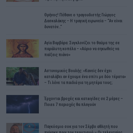
Θρήνος! Πέθανε ο τραγουδιστής Γιώργος
Δασκαλάκης – Η τραγική ειρωνεία – “Αν είναι
δυνατόν…”
Αγία Βαρβάρα: Συγκλονίζει το θαύμα της σε
παράλυτη κοπέλα – «Αύριο να σηκωθείς να
παίξεις πιάνο»
Αστυνομικός Bουλής: «Κανείς δεν έχει
καταλάβει αν έχουμε ένα σπίτι με δύο τέρατα»
– Τι λένε τα παιδιά για τη μητέρα τους;
Έρχονται βροχές και κατaιγίδες σε 2 μέpες –
Ποιεs 7 πεpιοχές θα πλnγούν
Παγκόσμιο σοκ για τον Σέρβο αθλητή που
πνίγηκε πριν τον τερμτισμό – Οι τελευταίες