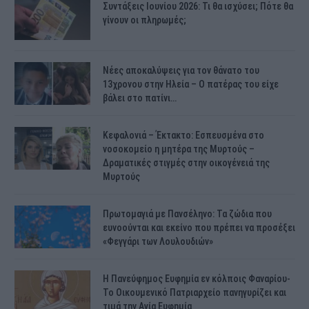
Συντάξεις Ιουνίου 2026: Τι θα ισχύσει; Πότε θα
γίνουν οι πληρωμές;
Νέες αποκαλύψεις για τον θάνατο του
13χρονου στην Ηλεία – Ο πατέρας του είχε
βάλει στο πατίνι…
Κεφαλονιά – Έκτακτο: Εσπευσμένα στο
νοσοκομείο η μητέρα της Μυρτούς –
Δραματικές στιγμές στην οικογένειά της
Μυρτούς
Πρωτομαγιά με Πανσέληνο: Τα ζώδια που
ευνοούνται και εκείνο που πρέπει να προσέξει
«Φεγγάρι των Λουλουδιών»
H Πανεύφημος Ευφημία εν κόλποις Φαναρίου-
Το Οικουμενικό Πατριαρχείο πανηγυρίζει και
τιμά την Αγία Ευφημία