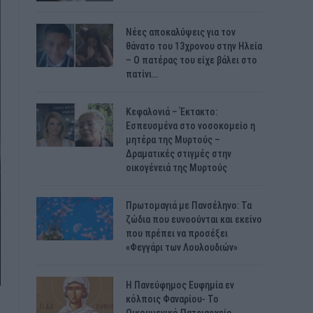
Νέες αποκαλύψεις για τον
θάνατο του 13χρονου στην Ηλεία
– Ο πατέρας του είχε βάλει στο
πατίνι…
Κεφαλονιά – Έκτακτο:
Εσπευσμένα στο νοσοκομείο η
μητέρα της Μυρτούς –
Δραματικές στιγμές στην
οικογένειά της Μυρτούς
Πρωτομαγιά με Πανσέληνο: Τα
ζώδια που ευνοούνται και εκείνο
που πρέπει να προσέξει
«Φεγγάρι των Λουλουδιών»
H Πανεύφημος Ευφημία εν
κόλποις Φαναρίου- Το