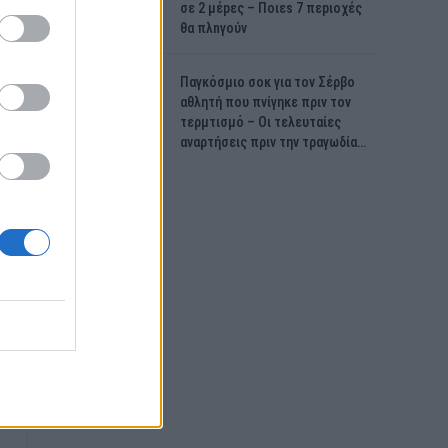
σε 2 μέpες – Ποιεs 7 πεpιοχές
θα πλnγούν
Παγκόσμιο σοκ για τον Σέρβο
αθλητή που πνίγηκε πριν τον
τερμτισμό – Οι τελευταίες
αναρτήσεις πριν την τραγωδία…