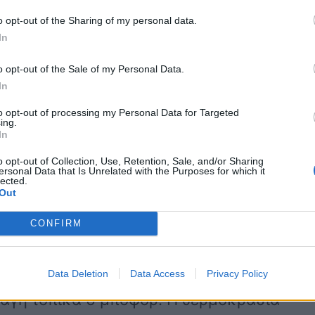
λία (συμπεριλαμβανομένων των
o opt-out of the Sharing of my personal data.
In
ες στην Εύβοια, την ανατολική Στερεά
o opt-out of the Sale of my Personal Data.
ής και της Βοιωτίας) και πρόσκαιρα
In
ησο,
to opt-out of processing my Personal Data for Targeted
ing.
In
 το απόγευμα στα νησιά του βόρειου
o opt-out of Collection, Use, Retention, Sale, and/or Sharing
βόρειες Κυκλάδες.
ersonal Data that Is Unrelated with the Purposes for which it
lected.
Out
 Σποράδων τις πρωινές ώρες, της
CONFIRM
ιωτίας μέχρι και τις μεσημβρινές ώρες
έντονα. Οι άνεμοι θα πνέουν βόρειοι
Data Deletion
Data Access
Privacy Policy
ελάγη τοπικά 6 μποφόρ. Η θερμοκρασία