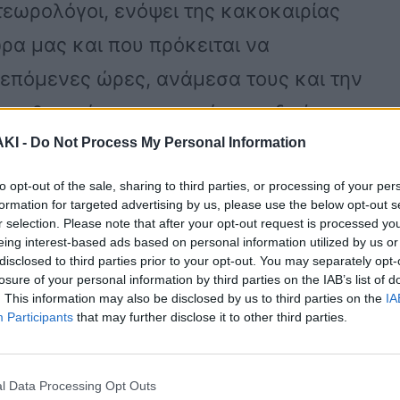
τεωρολόγοι, ενόψει της κακοκαιρίας
ώρα μας και που πρόκειται να
 επόμενες ώρες, ανάμεσα τους και την
ίτες θα πρέπει να προσέχουν ιδιαίτερα
ΚΙ -
Do Not Process My Personal Information
οια, οι Σποράδες, η Θεσσαλία και η
to opt-out of the sale, sharing to third parties, or processing of your per
formation for targeted advertising by us, please use the below opt-out s
r selection. Please note that after your opt-out request is processed y
πιδείνωσης καιρού της ΕΜΥ, τα
eing interest-based ads based on personal information utilized by us or
disclosed to third parties prior to your opt-out. You may separately opt-
 έντονα:
losure of your personal information by third parties on the IAB’s list of
. This information may also be disclosed by us to third parties on the
IA
Participants
that may further disclose it to other third parties.
ν κεντρική Μακεδονία (ειδικότερα στην
ιερίας),
l Data Processing Opt Outs