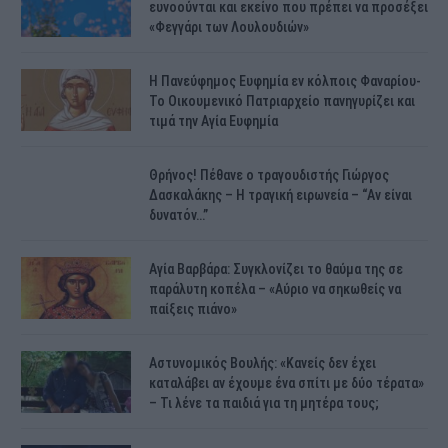
ευνοούνται και εκείνο που πρέπει να προσέξει
«Φεγγάρι των Λουλουδιών»
H Πανεύφημος Ευφημία εν κόλποις Φαναρίου-
Το Οικουμενικό Πατριαρχείο πανηγυρίζει και
τιμά την Αγία Ευφημία
Θρήνος! Πέθανε ο τραγουδιστής Γιώργος
Δασκαλάκης – Η τραγική ειρωνεία – “Αν είναι
δυνατόν…”
Αγία Βαρβάρα: Συγκλονίζει το θαύμα της σε
παράλυτη κοπέλα – «Αύριο να σηκωθείς να
παίξεις πιάνο»
Αστυνομικός Bουλής: «Κανείς δεν έχει
καταλάβει αν έχουμε ένα σπίτι με δύο τέρατα»
– Τι λένε τα παιδιά για τη μητέρα τους;