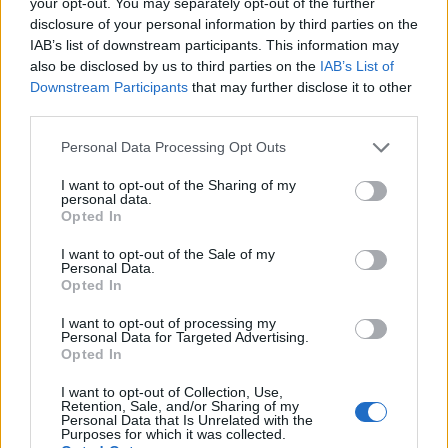
your opt-out. You may separately opt-out of the further
σπάει τα νεύρα. Ήταν πολύ δύσκολα.
disclosure of your personal information by third parties on the
IAB’s list of downstream participants. This information may
Μετά πήγα νοσοκομείο, είχα ζαλάδες,
also be disclosed by us to third parties on the
IAB’s List of
Downstream Participants
that may further disclose it to other
εμετούς. Μετά όταν έμεινα πάλι
third parties.
έγκυος στη μικρή, λέω “ένα παιδί,
Personal Data Processing Opt Outs
τέλεια”, αλλά είχα τα ίδια, πολύ
I want to opt-out of the Sharing of my
personal data.
δύσκολη εγκυμοσύνη», είπε
Opted In
χαρακτηριστικά
I want to opt-out of the Sale of my
Personal Data.
Opted In
Δείτε το βίντεο με την αποκάλυψη
I want to opt-out of processing my
Personal Data for Targeted Advertising.
Opted In
της Καλομοίρας:
I want to opt-out of Collection, Use,
Retention, Sale, and/or Sharing of my
Personal Data that Is Unrelated with the
Purposes for which it was collected.