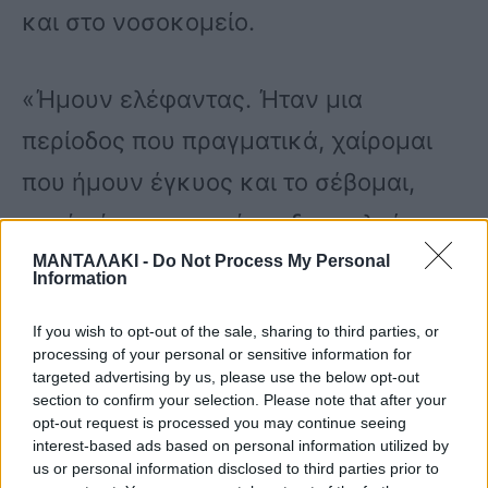
και στο νοσοκομείο.
«Ήμουν ελέφαντας. Ήταν μια
περίοδος που πραγματικά, χαίρομαι
που ήμουν έγκυος και το σέβομαι,
γιατί κάποιες γυναίκες δυσκολεύονται
να μείνουν, αλλά πέρα από αυτό…
ΜΑΝΤΑΛΑΚΙ -
Do Not Process My Personal
Information
Παναγία μου! Είναι πολύ δύσκολο. Δεν
If you wish to opt-out of the sale, sharing to third parties, or
μπορούσα να περπατήσω, όλο ίδρωνα,
processing of your personal or sensitive information for
targeted advertising by us, please use the below opt-out
ήμουν σε περίεργη διάθεση. Ο Γιώργος
section to confirm your selection. Please note that after your
opt-out request is processed you may continue seeing
να κάνει γυμναστική το πρωί, να έχει
interest-based ads based on personal information utilized by
κέφι κι εγώ να είμαι έτσι και να μου
us or personal information disclosed to third parties prior to