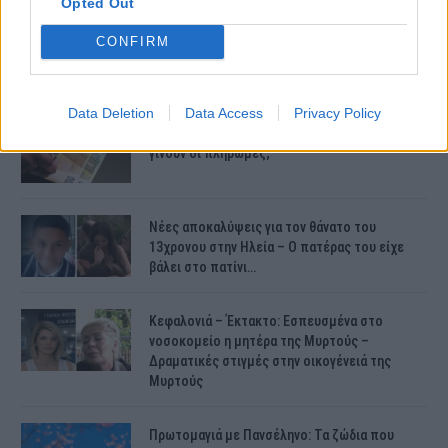
Opted Out
CONFIRM
ΤΕΛΕΥΤΑΙΕΣ ΕΙΔΗΣΕΙΣ
Data Deletion
Data Access
Privacy Policy
Συντάξεις Ιουνίου 2026: Τι θα ισχύσει; Πότε θα
γίνουν οι πληρωμές;
Νέες αποκαλύψεις για τον θάνατο του
13χρονου στην Ηλεία – Ο πατέρας του είχε
βάλει στο πατίνι…
Κεφαλονιά – Έκτακτο: Εσπευσμένα στο
νοσοκομείο η μητέρα της Μυρτούς –
Δραματικές στιγμές στην οικογένειά της
Μυρτούς
Πρωτομαγιά με Πανσέληνο: Τα ζώδια που