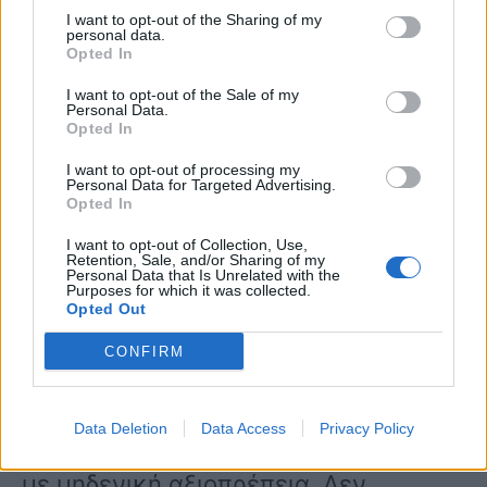
I want to opt-out of the Sharing of my
κυρίου Μικρούτσικου. Αν μου είχαν
personal data.
Opted In
μαχαιρωμένη την κοπέλα, το ίδιο
I want to opt-out of the Sale of my
Personal Data.
αστείο θα έκανε;».
Opted In
I want to opt-out of processing my
Personal Data for Targeted Advertising.
Ο Σπύρος Μαρτίκας είπε επίσης: «Έχει
Opted In
αποδείξει η συγκεκριμένη πώς με
I want to opt-out of Collection, Use,
Retention, Sale, and/or Sharing of my
ψέματα δημιουργεί εντυπώσεις,
Personal Data that Is Unrelated with the
Purposes for which it was collected.
Opted Out
αναπαράγει ψέματα για να κάνει
CONFIRM
νούμερα. Πώς θέλετε να αντιδράσω
εκείνη τη στιγμή; Είναι νούμερο 1
Data Deletion
Data Access
Privacy Policy
κατίνα της ελληνικής τηλεόρασης και
με μηδενική αξιοπρέπεια. Δεν