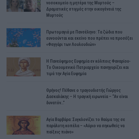
νοσοκομείο η μητέρα της Μυρτούς –
Δραματικές στιγμές στην οικογένειά της
Μυρτούς
Πρωτομαγιά με Πανσέληνο: Τα ζώδια που
ευνοούνται και εκείνο που πρέπει να προσέξει
«Φεγγάρι των Λουλουδιών»
H Πανεύφημος Ευφημία εν κόλποις Φαναρίου-
Το Οικουμενικό Πατριαρχείο πανηγυρίζει και
τιμά την Αγία Ευφημία
Θρήνος! Πέθανε ο τραγουδιστής Γιώργος
Δασκαλάκης – Η τραγική ειρωνεία – “Αν είναι
δυνατόν…”
Αγία Βαρβάρα: Συγκλονίζει το θαύμα της σε
παράλυτη κοπέλα – «Αύριο να σηκωθείς να
παίξεις πιάνο»