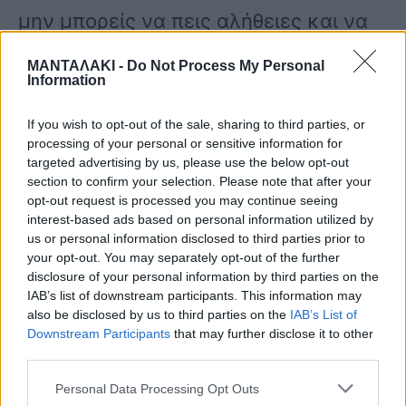
μην μπορείς να πεις αλήθειες και να
αφήνεις υπονοούμενα με σκοπό να
ΜΑΝΤΑΛΑΚΙ -
Do Not Process My Personal
Information
θίξεις, αυτό σε καθιστά νούμερα 1
κατίνα της ελληνικής τηλεόρασης.
If you wish to opt-out of the sale, sharing to third parties, or
processing of your personal or sensitive information for
Δεν είανι άσχημο, είναι status. Ας
targeted advertising by us, please use the below opt-out
section to confirm your selection. Please note that after your
ψάξει να βρει τις αλήθειες του twitter
opt-out request is processed you may continue seeing
interest-based ads based on personal information utilized by
για την ίδια, ας διαβάσει τις αλήθειες
us or personal information disclosed to third parties prior to
your opt-out. You may separately opt-out of the further
που γράφει το twitter. Από τη στιγμή
disclosure of your personal information by third parties on the
που θέλει να αναπαράξει ψέματα,
IAB’s list of downstream participants. This information may
also be disclosed by us to third parties on the
IAB’s List of
γιατί ξέρει την αλήθεια… Το έκανε με
Downstream Participants
that may further disclose it to other
third parties.
πρόθεση να με θίξει και υποτιμήθηκε
Personal Data Processing Opt Outs
το γεγονός και από το σχόλιο του