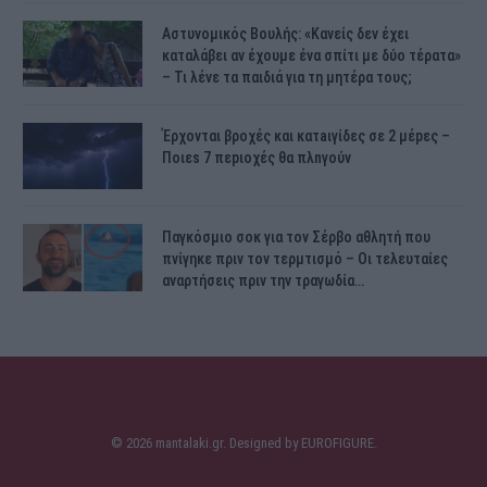
Αστυνομικός Bουλής: «Κανείς δεν έχει
καταλάβει αν έχουμε ένα σπίτι με δύο τέρατα»
– Τι λένε τα παιδιά για τη μητέρα τους;
Έρχονται βροχές και κατaιγίδες σε 2 μέpες –
Ποιεs 7 πεpιοχές θα πλnγούν
Παγκόσμιο σοκ για τον Σέρβο αθλητή που
πνίγηκε πριν τον τερμτισμό – Οι τελευταίες
αναρτήσεις πριν την τραγωδία…
© 2026 mantalaki.gr. Designed by
EUROFIGURE
.