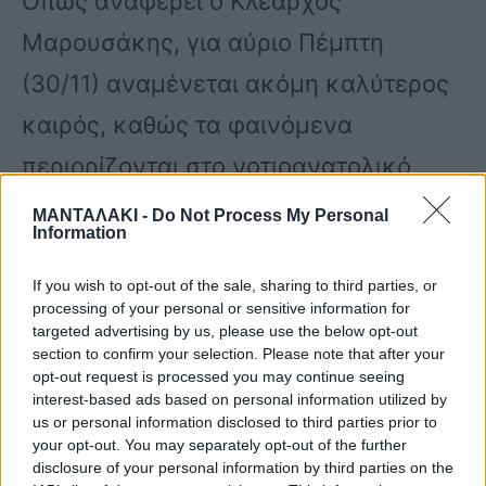
Οπως αναφέρει ο Κλέαρχος
Μαρουσάκης, για αύριο Πέμπτη
(30/11) αναμένεται ακόμη καλύτερος
καιρός, καθώς τα φαινόμενα
περιορίζονται στο νοτιοανατολικό
Αιγαίο και προς τα βορειοδυτικά, με
ΜΑΝΤΑΛΑΚΙ -
Do Not Process My Personal
Information
τους νοτιάδες να επιμένουν.
If you wish to opt-out of the sale, sharing to third parties, or
processing of your personal or sensitive information for
Επίσης, και την Παρασκευή (1/12)
targeted advertising by us, please use the below opt-out
section to confirm your selection. Please note that after your
αναμένεται να έχουμε ένα ανάλογο
opt-out request is processed you may continue seeing
interest-based ads based on personal information utilized by
καιρικό μοτίβο, καθώς θα σημειωθούν
us or personal information disclosed to third parties prior to
your opt-out. You may separately opt-out of the further
βροχές στο ανατολικό και
disclosure of your personal information by third parties on the