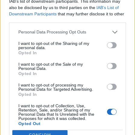
νοτιοανατολικό Αιγαίο, όπως και στα
IAB’s list of downstream participants. This information may
also be disclosed by us to third parties on the
IAB’s List of
δυτικά, στην περιοχή της Ηπείρου και
Downstream Participants
that may further disclose it to other
third parties.
του βορείου Ιονίου, ενώ στις
Personal Data Processing Opt Outs
υπόλοιπες περιοχές αναμένουμε
I want to opt-out of the Sharing of my
μεγάλα διαστήματα με ηλιοφάνεια.
personal data.
Opted In
I want to opt-out of the Sale of my
Το Σαββατοκύριακο έρχεται μια θερμή
Personal Data.
Opted In
αέρια μάζα από την Αφρική που θα
I want to opt-out of processing my
Personal Data for Targeted Advertising.
ανεβάσει τη θερμοκρασία, ακόμη και
Opted In
πάνω από τους 22-23 βαθμούς
I want to opt-out of Collection, Use,
Retention, Sale, and/or Sharing of my
Κελσίου, παρά τις αραιές κατά τόπους
Personal Data that Is Unrelated with the
Purposes for which it was collected.
Opted Out
συννεφιές. Παράλληλα, αναμένεται