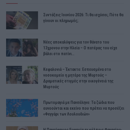
Συντάξεις Ιουνίου 2026: Τι θα ισχύσει; Πότε θα
γίνουν οι πληρωμές;
Νέες αποκαλύψεις για τον θάνατο του
13χρονου στην Ηλεία – Ο πατέρας του είχε
βάλει στο πατίνι…
Κεφαλονιά – Έκτακτο: Εσπευσμένα στο
νοσοκομείο η μητέρα της Μυρτούς –
Δραματικές στιγμές στην οικογένειά της
Μυρτούς
Πρωτομαγιά με Πανσέληνο: Τα ζώδια που
ευνοούνται και εκείνο που πρέπει να προσέξει
«Φεγγάρι των Λουλουδιών»
H Πανεύφημος Ευφημία εν κόλποις Φαναρίου-