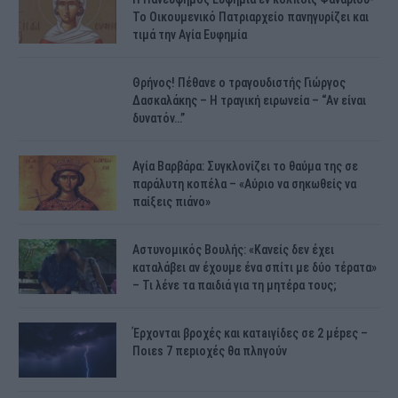
Το Οικουμενικό Πατριαρχείο πανηγυρίζει και
τιμά την Αγία Ευφημία
Θρήνος! Πέθανε ο τραγουδιστής Γιώργος
Δασκαλάκης – Η τραγική ειρωνεία – “Αν είναι
δυνατόν…”
Αγία Βαρβάρα: Συγκλονίζει το θαύμα της σε
παράλυτη κοπέλα – «Αύριο να σηκωθείς να
παίξεις πιάνο»
Αστυνομικός Bουλής: «Κανείς δεν έχει
καταλάβει αν έχουμε ένα σπίτι με δύο τέρατα»
– Τι λένε τα παιδιά για τη μητέρα τους;
Έρχονται βροχές και κατaιγίδες σε 2 μέpες –
Ποιεs 7 πεpιοχές θα πλnγούν