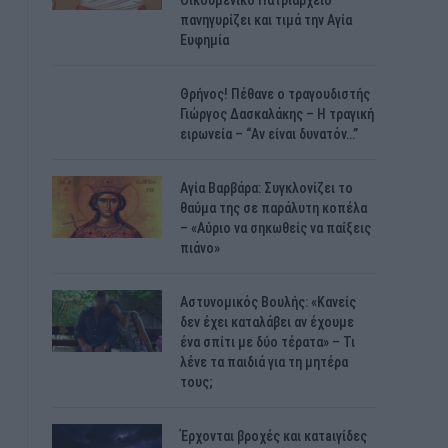
Οικουμενικό Πατριαρχείο
πανηγυρίζει και τιμά την Αγία
Ευφημία
Θρήνος! Πέθανε ο τραγουδιστής
Γιώργος Δασκαλάκης – Η τραγική
ειρωνεία – “Αν είναι δυνατόν…”
Αγία Βαρβάρα: Συγκλονίζει το
θαύμα της σε παράλυτη κοπέλα
– «Αύριο να σηκωθείς να παίξεις
πιάνο»
Αστυνομικός Bουλής: «Κανείς
δεν έχει καταλάβει αν έχουμε
ένα σπίτι με δύο τέρατα» – Τι
λένε τα παιδιά για τη μητέρα
τους;
Έρχονται βροχές και κατaιγίδες