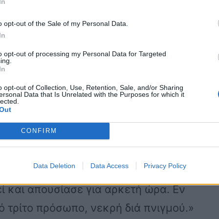
In
ώριζε ότι τα ως άνω αναφερόμενα
κό πρόβλημα, μπάνιο σε μη
o opt-out of the Sale of my Personal Data.
In
 βάθος πυθμένα, καιρικές συνθήκες
to opt-out of processing my Personal Data for Targeted
ση, πρόσφατη λήψη γεύματος, άγνοια
ing.
In
συνδυασμό με κακή εφαρμογή
o opt-out of Collection, Use, Retention, Sale, and/or Sharing
ersonal Data that Is Unrelated with the Purposes for which it
ιψη κολυμβητικού ιματισμού)
lected.
Out
δυνο ζωής για την ως άνω ανήλικη
CONFIRM
Data Deletion
Data Access
Privacy Policy
 της ανήλικης κόρης του στο ανωτέρω
ί και απουσίασε για αρκετή ώρα. Εν
ό τρίτο πρόσωπο, νεκρή διά πνιγμού.»