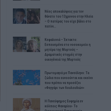
Νέες αποκαλύψεις για τον
θάνατο του 13χρονου στην Ηλεία
– Ο πατέρας του είχε βάλει στο
πατίνι…
Κεφαλονιά – Έκτακτο:
Εσπευσμένα στο νοσοκομείο η
μητέρα της Μυρτούς –
Δραματικές στιγμές στην
οικογένειά της Μυρτούς
Πρωτομαγιά με Πανσέληνο: Τα
ζώδια που ευνοούνται και εκείνο
που πρέπει να προσέξει
«Φεγγάρι των Λουλουδιών»
H Πανεύφημος Ευφημία εν
κόλποις Φαναρίου- Το