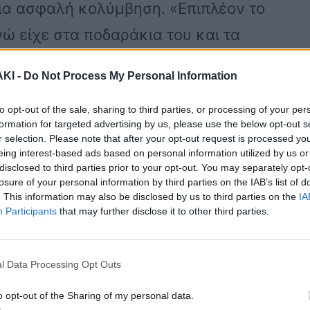
για ασφαλή κολύμβηση. «Επιπλέον το
ώ είχε στα ποδαράκια του και τα
 ήταν να πλησιάσουν μία βάρκα.
ΚΙ -
Do Not Process My Personal Information
σσιας λέμβου και την προσπάθεια
to opt-out of the sale, sharing to third parties, or processing of your per
formation for targeted advertising by us, please use the below opt-out s
 του σε αυτήν, γλίστρησε το σωσίβιο,
r selection. Please note that after your opt-out request is processed y
eing interest-based ads based on personal information utilized by us or
η ορθής εφαρμογής αυτού και η
disclosed to third parties prior to your opt-out. You may separately opt-
losure of your personal information by third parties on the IAB’s list of
ο ως άνω σημείο, ο κατηγορούμενος
. This information may also be disclosed by us to third parties on the
IA
Participants
that may further disclose it to other third parties.
να βουτήξει στην θάλασσα,
στην επιφάνεια», λέει ο Εισαγγελικός
l Data Processing Opt Outs
υνέχεια:
o opt-out of the Sharing of my personal data.