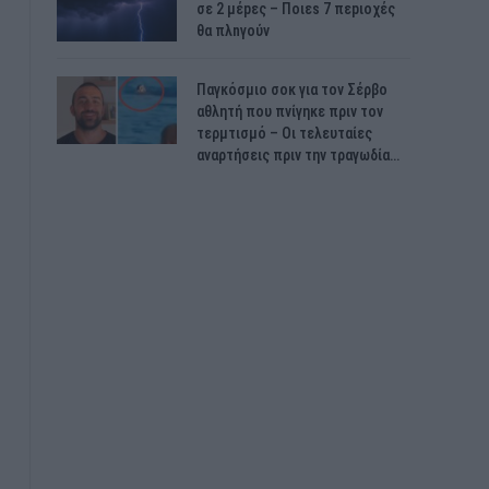
σε 2 μέpες – Ποιεs 7 πεpιοχές
θα πλnγούν
Παγκόσμιο σοκ για τον Σέρβο
αθλητή που πνίγηκε πριν τον
τερμτισμό – Οι τελευταίες
αναρτήσεις πριν την τραγωδία…