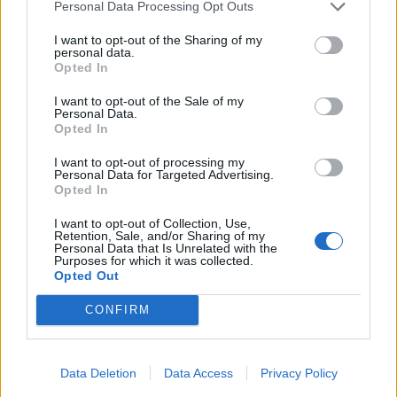
εγώ δεν τα κατάφερα. Αλλά δεν τα
Personal Data Processing Opt Outs
κατάφερα γιατί δεν ήθελε ο ίδιος».
I want to opt-out of the Sharing of my
personal data.
Opted In
«Δηλαδή όταν πήγαμε σε έναν γιατρό
I want to opt-out of the Sale of my
Personal Data.
ειδικό και του είπε «γιατί είσαι εδώ;»,
Opted In
του απάντησε πως «είμαι για την
I want to opt-out of processing my
Personal Data for Targeted Advertising.
Opted In
Βίκυ». Έτσι δεν καταφέρνουμε
I want to opt-out of Collection, Use,
πράγματα στη ζωή, για τους άλλους.
Retention, Sale, and/or Sharing of my
Personal Data that Is Unrelated with the
Purposes for which it was collected.
Καταφέρνουμε μόνο αν το θέλουμε
Opted Out
εμείς μέσα μας. Και είναι ωραίο αν
CONFIRM
μην έχουμε ένοχα μυστικά»
συμπλήρωσε, εν συνεχεία, η Βίκυ
Data Deletion
Data Access
Privacy Policy