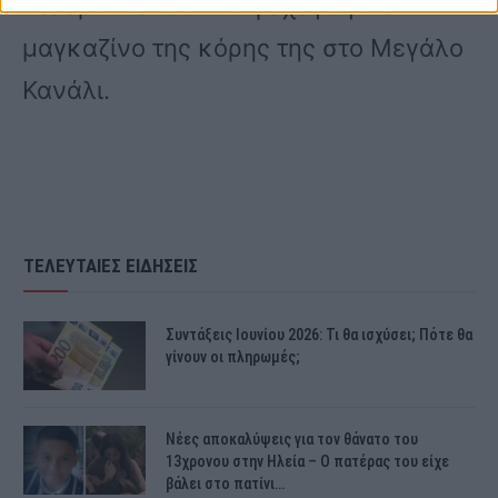
Σταυροπούλου στο ψυχαγωγικό
μαγκαζίνο της κόρης της στο Μεγάλο
Κανάλι.
ΤΕΛΕΥΤΑΙΕΣ ΕΙΔΗΣΕΙΣ
Συντάξεις Ιουνίου 2026: Τι θα ισχύσει; Πότε θα
γίνουν οι πληρωμές;
Νέες αποκαλύψεις για τον θάνατο του
13χρονου στην Ηλεία – Ο πατέρας του είχε
βάλει στο πατίνι…