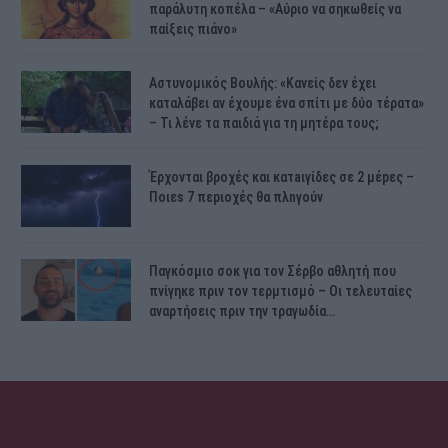
παράλυτη κοπέλα – «Αύριο να σηκωθείς να
παίξεις πιάνο»
Αστυνομικός Bουλής: «Κανείς δεν έχει
καταλάβει αν έχουμε ένα σπίτι με δύο τέρατα»
– Τι λένε τα παιδιά για τη μητέρα τους;
Έρχονται βροχές και κατaιγίδες σε 2 μέpες –
Ποιεs 7 πεpιοχές θα πλnγούν
Παγκόσμιο σοκ για τον Σέρβο αθλητή που
πνίγηκε πριν τον τερμτισμό – Οι τελευταίες
αναρτήσεις πριν την τραγωδία…