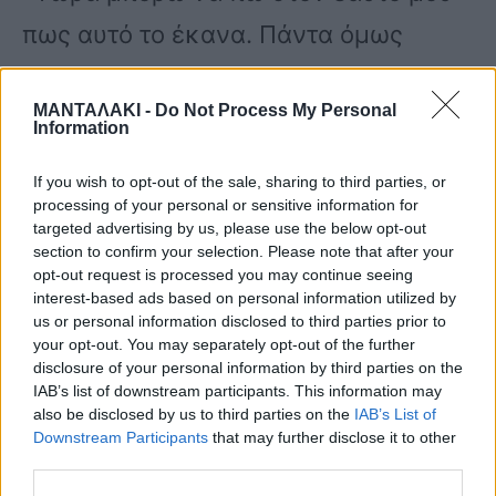
πως αυτό το έκανα. Πάντα όμως
αισθάνομαι ότι «ρε παιδί μου, μήπως
ΜΑΝΤΑΛΑΚΙ -
Do Not Process My Personal
μπορούσα να κάνω κάτι ακόμα;».
Information
Μήπως; Ώσπου συνειδητοποίησα ότι
If you wish to opt-out of the sale, sharing to third parties, or
δεν είμαι Θεός. Το θέμα του αδελφού
processing of your personal or sensitive information for
targeted advertising by us, please use the below opt-out
μου ήταν πάρα πολύ επώδυνο, ήταν
section to confirm your selection. Please note that after your
opt-out request is processed you may continue seeing
αλκοολικός. Ήταν ένας πολύ
interest-based ads based on personal information utilized by
us or personal information disclosed to third parties prior to
ευαίσθητος άνθρωπος και αδύναμος
your opt-out. You may separately opt-out of the further
γιατί δεν κατάφερε να το νικήσει και
disclosure of your personal information by third parties on the
IAB’s list of downstream participants. This information may
αυτό ήταν ένα ένοχο μυστικό της
also be disclosed by us to third parties on the
IAB’s List of
Downstream Participants
that may further disclose it to other
οικογένειας. Μια ήττα μου είναι ότι
third parties.