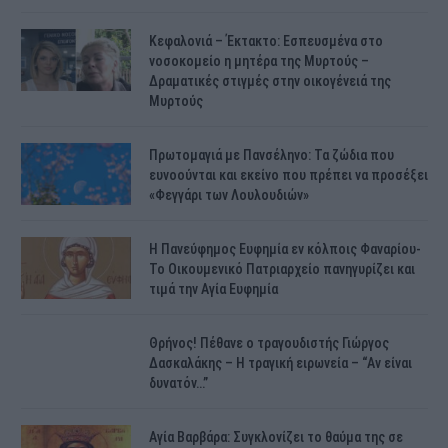
Κεφαλονιά – Έκτακτο: Εσπευσμένα στο
νοσοκομείο η μητέρα της Μυρτούς –
Δραματικές στιγμές στην οικογένειά της
Μυρτούς
Πρωτομαγιά με Πανσέληνο: Τα ζώδια που
ευνοούνται και εκείνο που πρέπει να προσέξει
«Φεγγάρι των Λουλουδιών»
H Πανεύφημος Ευφημία εν κόλποις Φαναρίου-
Το Οικουμενικό Πατριαρχείο πανηγυρίζει και
τιμά την Αγία Ευφημία
Θρήνος! Πέθανε ο τραγουδιστής Γιώργος
Δασκαλάκης – Η τραγική ειρωνεία – “Αν είναι
δυνατόν…”
Αγία Βαρβάρα: Συγκλονίζει το θαύμα της σε