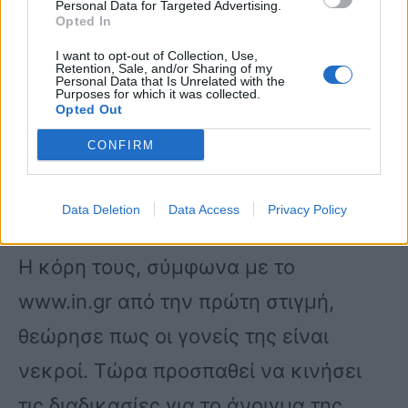
Personal Data for Targeted Advertising.
Opted In
αναρτήσει, είναι πολύ περισσότερο
I want to opt-out of Collection, Use,
γερασμένη, δεν φοράει την περούκα
Retention, Sale, and/or Sharing of my
Personal Data that Is Unrelated with the
της, αλλά φοράει ένα τσεμπέρι στο
Purposes for which it was collected.
Opted Out
κεφάλι, υπάρχει καμπούρα έντονη»,
CONFIRM
είχε τόνισε ο διοικητής της υπηρεσίας
Silver Alert.
Data Deletion
Data Access
Privacy Policy
Η κόρη τους, σύμφωνα με το
www.in.gr από την πρώτη στιγμή,
θεώρησε πως οι γονείς της είναι
νεκροί. Τώρα προσπαθεί να κινήσει
τις διαδικασίες για το άνοιγμα της