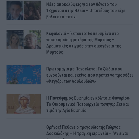
Νέες αποκαλύψεις για τον θάνατο του
13χρονου στην Ηλεία – Ο πατέρας του είχε
βάλει στο πατίνι…
Κεφαλονιά – Έκτακτο: Εσπευσμένα στο
νοσοκομείο η μητέρα της Μυρτούς –
Δραματικές στιγμές στην οικογένειά της
Μυρτούς
Πρωτομαγιά με Πανσέληνο: Τα ζώδια που
ευνοούνται και εκείνο που πρέπει να προσέξει
«Φεγγάρι των Λουλουδιών»
H Πανεύφημος Ευφημία εν κόλποις Φαναρίου-
Το Οικουμενικό Πατριαρχείο πανηγυρίζει και
τιμά την Αγία Ευφημία
Θρήνος! Πέθανε ο τραγουδιστής Γιώργος
Δασκαλάκης – Η τραγική ειρωνεία – “Αν είναι