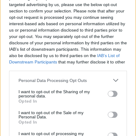
targeted advertising by us, please use the below opt-out
section to confirm your selection. Please note that after your
opt-out request is processed you may continue seeing
Η κόρη ήθελε να ανοίξει τη διαθήκη
interest-based ads based on personal information utilized by
Σύμφωνα με τους ανθρώπους που
us or personal information disclosed to third parties prior to
your opt-out. You may separately opt-out of the further
αναζητούν το ηλικιωμένο ζευγάρι, οι
disclosure of your personal information by third parties on the
IAB’s list of downstream participants. This information may
έρευνες, οι φωτογραφίες που
also be disclosed by us to third parties on the
IAB’s List of
Downstream Participants
that may further disclose it to other
υπάρχουν στο Silver Alert και τα social
third parties.
media της 80χρονης Λουκρίσια, δεν
Personal Data Processing Opt Outs
ανταποκρίνονται στην εικόνα που
I want to opt-out of the Sharing of my
personal data.
έχουν σήμερα.
Opted In
I want to opt-out of the Sale of my
Personal Data.
«Η κυρία Ρόμπινσον δεν έχει καμία
Opted In
σχέση με τη φωτογραφία που έχουμε
I want to opt-out of processing my