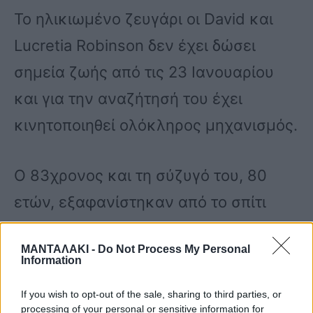
Το ηλικιωμένο ζευγάρι οι David και
Lucretia Robinson δεν έχει δώσει
σημεία ζωής από τις 23 Ιανουαρίου
και για την αναζήτησή του έχει
κινητοποιηθεί ολόκληρος μηχανισμός.
Ο 83χρονος και τη σύζυγό του, 80
ετών, εξαφανίστηκαν από το σπίτι
τους, στην περιοχή Ντάπια Μεθώνης,
ΜΑΝΤΑΛΑΚΙ -
Do Not Process My Personal
του δήμου Πύλου Νέστορος στην
Information
Μεσσηνία, με το αυτοκίνητό τους
If you wish to opt-out of the sale, sharing to third parties, or
μάρκας OPEL AGILA.
processing of your personal or sensitive information for