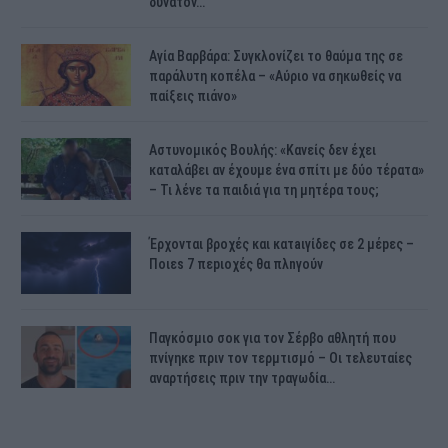
δυνατόν…”
Αγία Βαρβάρα: Συγκλονίζει το θαύμα της σε
παράλυτη κοπέλα – «Αύριο να σηκωθείς να
παίξεις πιάνο»
Αστυνομικός Bουλής: «Κανείς δεν έχει
καταλάβει αν έχουμε ένα σπίτι με δύο τέρατα»
– Τι λένε τα παιδιά για τη μητέρα τους;
Έρχονται βροχές και κατaιγίδες σε 2 μέpες –
Ποιεs 7 πεpιοχές θα πλnγούν
Παγκόσμιο σοκ για τον Σέρβο αθλητή που
πνίγηκε πριν τον τερμτισμό – Οι τελευταίες
αναρτήσεις πριν την τραγωδία…