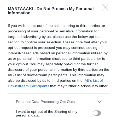
(@officialaslanidoumelina)
ΜΑΝΤΑΛΑΚΙ -
Do Not Process My Personal
Information
If you wish to opt-out of the sale, sharing to third parties, or
processing of your personal or sensitive information for
targeted advertising by us, please use the below opt-out
section to confirm your selection. Please note that after your
opt-out request is processed you may continue seeing
Η Μελίνα Ασλανίδου η οποία κατά
interest-based ads based on personal information utilized by
us or personal information disclosed to third parties prior to
καιρούς έχει δεχτεί πολλά σχόλια με
your opt-out. You may separately opt-out of the further
disclosure of your personal information by third parties on the
αρκετούς να μιλούν για πλαστικές
IAB’s list of downstream participants. This information may
also be disclosed by us to third parties on the
IAB’s List of
επεμβάσεις που ενδεχομένως έχει
Downstream Participants
that may further disclose it to other
third parties.
κάνει.
Personal Data Processing Opt Outs
Η τραγουδίστρια απάντησε σε σχετική
I want to opt-out of the Sharing of my
ερώτηση και είπε πως δεν της τα λένε
personal data.