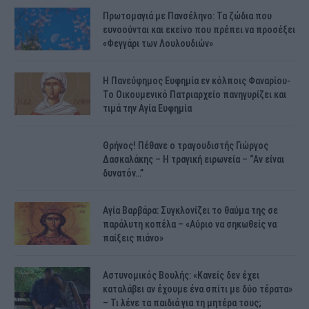
Πρωτομαγιά με Πανσέληνο: Τα ζώδια που
ευνοούνται και εκείνο που πρέπει να προσέξει
«Φεγγάρι των Λουλουδιών»
H Πανεύφημος Ευφημία εν κόλποις Φαναρίου-
Το Οικουμενικό Πατριαρχείο πανηγυρίζει και
τιμά την Αγία Ευφημία
Θρήνος! Πέθανε ο τραγουδιστής Γιώργος
Δασκαλάκης – Η τραγική ειρωνεία – “Αν είναι
δυνατόν…”
Αγία Βαρβάρα: Συγκλονίζει το θαύμα της σε
παράλυτη κοπέλα – «Αύριο να σηκωθείς να
παίξεις πιάνο»
Αστυνομικός Bουλής: «Κανείς δεν έχει
καταλάβει αν έχουμε ένα σπίτι με δύο τέρατα»
– Τι λένε τα παιδιά για τη μητέρα τους;