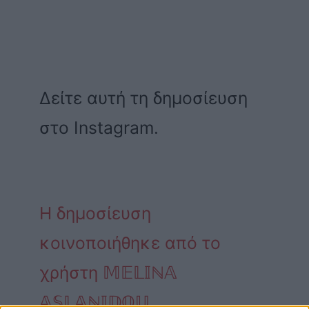
Δείτε αυτή τη δημοσίευση
στο Instagram.
Η δημοσίευση
κοινοποιήθηκε από το
χρήστη 𝕄𝔼𝕃𝕀ℕ𝔸
𝔸𝕊𝕃𝔸ℕ𝕀𝔻𝕆𝕌