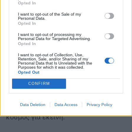
Opted In
ποτέ κατάμουτρα.
I want to opt-out of the Sale of my
Personal Data.
Opted In
I want to opt-out of processing my
Personal Data for Targeted Advertising.
Opted In
«Δεν μου τα λένε κατάμουτρα. Τι να
I want to opt-out of Collection, Use,
Retention, Sale, and/or Sharing of my
με ενοχλούν παιδιά; Ο κόσμος λέει! Τι
Personal Data that Is Unrelated with the
Purposes for which it was collected.
να κάνουμε τώρα»,είπε η Μελίνα
Opted Out
Ασλανίδου και με την απάντησή της
CONFIRM
αυτή φαίνεται πως δεν δείχνει να
ενοχλείται καθόλου από το τι λέει ο
Data Deletion
Data Access
Privacy Policy
κόσμος για εκείνη.