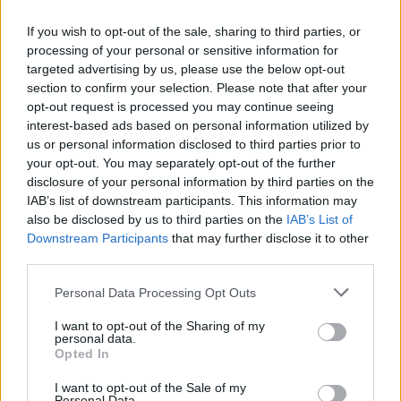
εγκληματική οργάνωση και ξέπλυμα
If you wish to opt-out of the sale, sharing to third parties, or
processing of your personal or sensitive information for
μαύρου χρήματος.
targeted advertising by us, please use the below opt-out
section to confirm your selection. Please note that after your
opt-out request is processed you may continue seeing
interest-based ads based on personal information utilized by
us or personal information disclosed to third parties prior to
your opt-out. You may separately opt-out of the further
«Εδώ γράφουμε τραγουδάκι, γιατί
disclosure of your personal information by third parties on the
IAB’s list of downstream participants. This information may
αύριο έχει J2US. Ακούσαμε τα
also be disclosed by us to third parties on the
IAB’s List of
Downstream Participants
that may further disclose it to other
σχολιανά μας. Εντάξει έχουμε
third parties.
συνηθίσει στην αδικία. Παρόλα αυτά…
Personal Data Processing Opt Outs
πάρτι! Σας αγαπάω όλους για τα καλά
I want to opt-out of the Sharing of my
personal data.
μηνύματα» ακούγεται να λέει ο Νίκος
Opted In
Κοκλώνης.
I want to opt-out of the Sale of my
Personal Data.