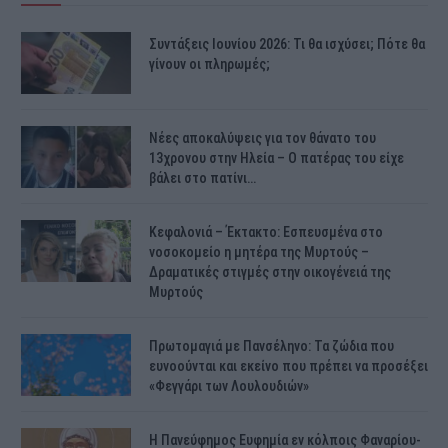
Συντάξεις Ιουνίου 2026: Τι θα ισχύσει; Πότε θα
γίνουν οι πληρωμές;
Νέες αποκαλύψεις για τον θάνατο του
13χρονου στην Ηλεία – Ο πατέρας του είχε
βάλει στο πατίνι…
Κεφαλονιά – Έκτακτο: Εσπευσμένα στο
νοσοκομείο η μητέρα της Μυρτούς –
Δραματικές στιγμές στην οικογένειά της
Μυρτούς
Πρωτομαγιά με Πανσέληνο: Τα ζώδια που
ευνοούνται και εκείνο που πρέπει να προσέξει
«Φεγγάρι των Λουλουδιών»
H Πανεύφημος Ευφημία εν κόλποις Φαναρίου-