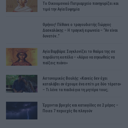
Το Οικουμενικό Πατριαρχείο πανηγυρίζει και
τιμά την Αγία Ευφημία
Θρήνος! Πέθανε ο τραγουδιστής Γιώργος
Δασκαλάκης – Η τραγική ειρωνεία – “Αν είναι
δυνατόν…”
Αγία Βαρβάρα: Συγκλονίζει το θαύμα της σε
παράλυτη κοπέλα – «Αύριο να σηκωθείς να
παίξεις πιάνο»
Αστυνομικός Bουλής: «Κανείς δεν έχει
καταλάβει αν έχουμε ένα σπίτι με δύο τέρατα»
– Τι λένε τα παιδιά για τη μητέρα τους;
Έρχονται βροχές και κατaιγίδες σε 2 μέpες –
Ποιεs 7 πεpιοχές θα πλnγούν