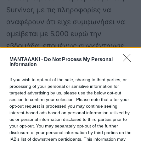
Survivor, με τις πληροφορίες να
αναφέρουν ότι είχε συμφωνήσει να
αμείβεται με 5.000 ευρώ την
εβδομάδα, επομένως συγκέντρωσε
115.000 ευρώ, οι οποίες προστίθενται
ΜΑΝΤΑΛΑΚΙ -
Do Not Process My Personal
Information
στο χρηματικό έπαθλο του νικητή, με
If you wish to opt-out of the sale, sharing to third parties, or
αποτέλεσμα ο Ντάνιελ Νούρκα να
processing of your personal or sensitive information for
επιστρέφει στην Ελλάδα πλουσιότερος
targeted advertising by us, please use the below opt-out
section to confirm your selection. Please note that after your
κατά 215.000 ευρώ.
opt-out request is processed you may continue seeing
interest-based ads based on personal information utilized by
us or personal information disclosed to third parties prior to
your opt-out. You may separately opt-out of the further
Μιλώντας στην εκπομπή «Fay’s Time»
disclosure of your personal information by third parties on the
αναφορικά με το πώς θα αξιοποιήσει
IAB’s list of downstream participants. This information may