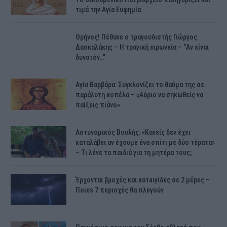
τιμά την Αγία Ευφημία
Θρήνος! Πέθανε ο τραγουδιστής Γιώργος
Δασκαλάκης – Η τραγική ειρωνεία – “Αν είναι
δυνατόν…”
Αγία Βαρβάρα: Συγκλονίζει το θαύμα της σε
παράλυτη κοπέλα – «Αύριο να σηκωθείς να
παίξεις πιάνο»
Αστυνομικός Bουλής: «Κανείς δεν έχει
καταλάβει αν έχουμε ένα σπίτι με δύο τέρατα»
– Τι λένε τα παιδιά για τη μητέρα τους;
Έρχονται βροχές και κατaιγίδες σε 2 μέpες –
Ποιεs 7 πεpιοχές θα πλnγούν