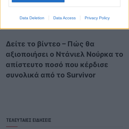
αλλά ως επένδυση σίγουρα κάτι θέλω
να κάνω με τα χρήματα, γιατί κάποια
Data Deletion
Data Access
Privacy Policy
στιγμή όλα τελειώνουν».
Δείτε το βίντεο – Πώς θα
αξιοποιήσει ο Ντάνιελ Νούρκα το
απίστευτο ποσό που κέρδισε
συνολικά από το Survivor
ΤΕΛΕΥΤΑΙΕΣ ΕΙΔΗΣΕΙΣ