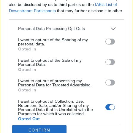
also be disclosed by us to third parties on the
IAB’s List of
το προαναφερθέν ποσό, ο Ντάνιελ
Downstream Participants
that may further disclose it to other
third parties.
Νούρκα είπε: «Οικονομικά
Personal Data Processing Opt Outs
ενισχύθηκα αρκετά, ας μην
I want to opt-out of the Sharing of my
κρυβόμαστε πίσω από το δάχτυλό
personal data.
Opted In
μας. Αρχικά θέλω να κάνω διακοπές
I want to opt-out of the Sale of my
Personal Data.
να ξεκουραστώ και να
Opted In
συνειδητοποιήσω ότι το παιχνίδι
I want to opt-out of processing my
Personal Data for Targeted Advertising.
τελείωσε, να έρθω σε επαφή με την
Opted In
πραγματικότητα. Μετά δεν ξέρω. Μου
I want to opt-out of Collection, Use,
Retention, Sale, and/or Sharing of my
Personal Data that Is Unrelated with the
αρέσει πάρα πολύ η εστίαση, την
Purposes for which it was collected.
Opted Out
αγαπώ. Θα συνεχίσω τη δουλειά μου,
CONFIRM