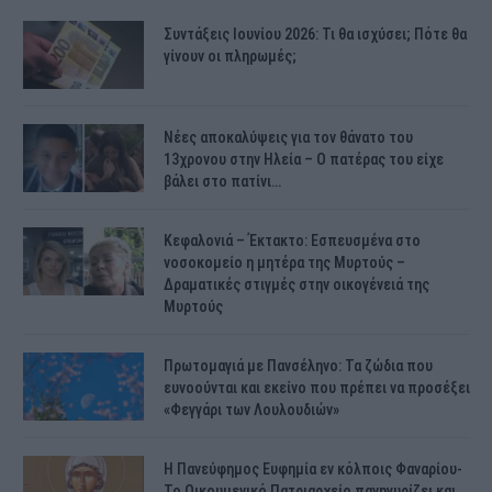
Συντάξεις Ιουνίου 2026: Τι θα ισχύσει; Πότε θα
γίνουν οι πληρωμές;
Νέες αποκαλύψεις για τον θάνατο του
13χρονου στην Ηλεία – Ο πατέρας του είχε
βάλει στο πατίνι…
Κεφαλονιά – Έκτακτο: Εσπευσμένα στο
νοσοκομείο η μητέρα της Μυρτούς –
Δραματικές στιγμές στην οικογένειά της
Μυρτούς
Πρωτομαγιά με Πανσέληνο: Τα ζώδια που
ευνοούνται και εκείνο που πρέπει να προσέξει
«Φεγγάρι των Λουλουδιών»
H Πανεύφημος Ευφημία εν κόλποις Φαναρίου-
Το Οικουμενικό Πατριαρχείο πανηγυρίζει και