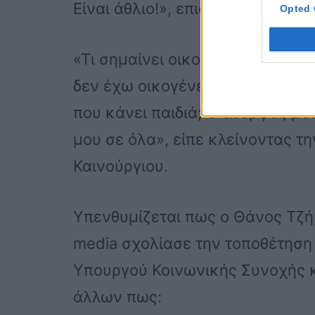
Είναι άθλιο!», επισημαίνει στη 
Opted 
«Τι σημαίνει οικογένεια; Εγώ δε
δεν έχω οικογένεια; Δεν το κατ
που κάνει παιδιά; Ο αδερφός μου
μου σε όλα», είπε κλείνοντας τ
Καινούργιου.
Υπενθυμίζεται πως ο Θάνος Τζή
media σχολίασε την τοποθέτηση
Υπουργού Κοινωνικής Συνοχής κ
άλλων πως: