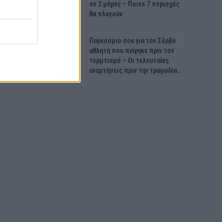
σε 2 μέpες – Ποιεs 7 πεpιοχές
θα πλnγούν
Παγκόσμιο σοκ για τον Σέρβο
αθλητή που πνίγηκε πριν τον
τερμτισμό – Οι τελευταίες
αναρτήσεις πριν την τραγωδία…