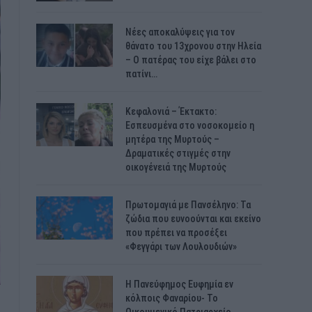
Νέες αποκαλύψεις για τον
θάνατο του 13χρονου στην Ηλεία
– Ο πατέρας του είχε βάλει στο
πατίνι…
Κεφαλονιά – Έκτακτο:
Εσπευσμένα στο νοσοκομείο η
μητέρα της Μυρτούς –
Δραματικές στιγμές στην
οικογένειά της Μυρτούς
Πρωτομαγιά με Πανσέληνο: Τα
ζώδια που ευνοούνται και εκείνο
που πρέπει να προσέξει
«Φεγγάρι των Λουλουδιών»
H Πανεύφημος Ευφημία εν
κόλποις Φαναρίου- Το