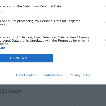
ίγοντας μέτωπο με τον παρουσιαστή.
o opt-out of the Sale of my Personal Data.
In
ρα μου εννοούσατε», απάντησε η
to opt-out of processing my Personal Data for Targeted
ing.
Μικρούτσικου, ο οποίος θέλησε από την
In
έση του.
o opt-out of Collection, Use, Retention, Sale, and/or Sharing
ersonal Data that Is Unrelated with the Purposes for which it
lected.
Out
, τότε μην τα παίρνεις πίσω κι εσύ
CONFIRM
πει πολύ υποτιμητικά πράγματα για τα
αι τώρα εδώ και όπως λέει «μαλλιαρά» η
Data Deletion
Data Access
Privacy Policy
έκα», τόνισε ο παρουσιαστής,
ηθοποιού.