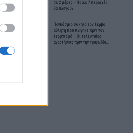
σε 2 μέpες – Ποιεs 7 πεpιοχές
θα πλnγούν
Παγκόσμιο σοκ για τον Σέρβο
αθλητή που πνίγηκε πριν τον
τερμτισμό – Οι τελευταίες
αναρτήσεις πριν την τραγωδία…