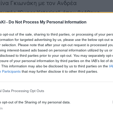
ίνα Γκιωνάκη με τον Ανδρέα
ομπής “Super Katerina”, όπου βρέθηκε
ΚΙ -
Do Not Process My Personal Information
to opt-out of the sale, sharing to third parties, or processing of your per
ύ ήρθε σε αντιπαράθεση με τον
formation for targeted advertising by us, please use the below opt-out s
r selection. Please note that after your opt-out request is processed y
πομπής, καθώς, όπως η ίδια
eing interest-based ads based on personal information utilized by us or
disclosed to third parties prior to your opt-out. You may separately opt-
σικος εκφράστηκε απαξιωτικά για τον
losure of your personal information by third parties on the IAB’s list of
. This information may also be disclosed by us to third parties on the
IA
μη του.
Participants
that may further disclose it to other third parties.
κάτι πριν τελειώσουμε και πριν φύγω.
l Data Processing Opt Outs
ούτσικε, γιατί στην εκπομπή όπου
o opt-out of the Sharing of my personal data.
φερθήκατε στον πατέρα μου», είπε
In