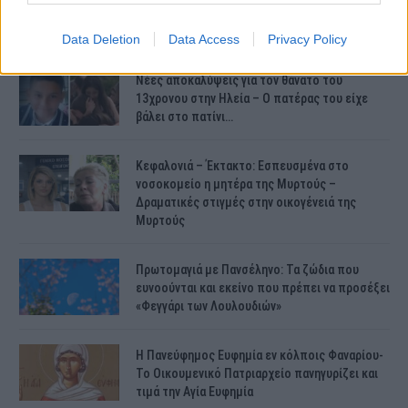
γίνουν οι πληρωμές;
Data Deletion
Data Access
Privacy Policy
Νέες αποκαλύψεις για τον θάνατο του
13χρονου στην Ηλεία – Ο πατέρας του είχε
βάλει στο πατίνι…
Κεφαλονιά – Έκτακτο: Εσπευσμένα στο
νοσοκομείο η μητέρα της Μυρτούς –
Δραματικές στιγμές στην οικογένειά της
Μυρτούς
Πρωτομαγιά με Πανσέληνο: Τα ζώδια που
ευνοούνται και εκείνο που πρέπει να προσέξει
«Φεγγάρι των Λουλουδιών»
H Πανεύφημος Ευφημία εν κόλποις Φαναρίου-
Το Οικουμενικό Πατριαρχείο πανηγυρίζει και
τιμά την Αγία Ευφημία