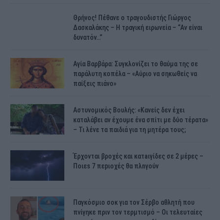
Θρήνος! Πέθανε ο τραγουδιστής Γιώργος
Δασκαλάκης – Η τραγική ειρωνεία – “Αν είναι
δυνατόν…”
Αγία Βαρβάρα: Συγκλονίζει το θαύμα της σε
παράλυτη κοπέλα – «Αύριο να σηκωθείς να
παίξεις πιάνο»
Αστυνομικός Bουλής: «Κανείς δεν έχει
καταλάβει αν έχουμε ένα σπίτι με δύο τέρατα»
– Τι λένε τα παιδιά για τη μητέρα τους;
Έρχονται βροχές και κατaιγίδες σε 2 μέpες –
Ποιεs 7 πεpιοχές θα πλnγούν
Παγκόσμιο σοκ για τον Σέρβο αθλητή που
πνίγηκε πριν τον τερμτισμό – Οι τελευταίες