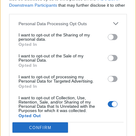
Downstream Participants
that may further disclose it to other
καλύτερο από εδώ…», είπε
third parties.
“λυγίζοντας” ο Τάσος Χαλκιάς.
Personal Data Processing Opt Outs
I want to opt-out of the Sharing of my
personal data.
Δείτε το βίντεο – “Λύγισε” ο
Opted In
Τάσος Χαλκιάς για την Κάτια
I want to opt-out of the Sale of my
Personal Data.
Νικολαίδου
Opted In
I want to opt-out of processing my
Personal Data for Targeted Advertising.
Opted In
I want to opt-out of Collection, Use,
Retention, Sale, and/or Sharing of my
Personal Data that Is Unrelated with the
Purposes for which it was collected.
ΤΕΛΕΥΤΑΙΕΣ ΕΙΔΗΣΕΙΣ
Opted Out
CONFIRM
Συντάξεις Ιουνίου 2026: Τι θα ισχύσει; Πότε θα