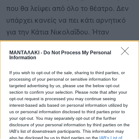
που θα λείψει από όλο το θέατρο. Δεν
υπάρχει κανείς να πει κάτι αρνητικό
για την Κάτια Νικολαΐδου. Ήταν
αξιοπρεπής, θαρραλέα, εργατική,
ΜΑΝΤΑΛΑΚΙ -
Do Not Process My Personal
όμορφη… αλλά από πολύ νωρίς
Information
άρχισε να ταλαιπωρείται από αυτή την
If you wish to opt-out of the sale, sharing to third parties, or
αρρώστια και ήρθε η ώρα να φύγει»,
processing of your personal or sensitive information for
targeted advertising by us, please use the below opt-out
εξομολογήθηκε ο Τάσος Χαλκιάς.
section to confirm your selection. Please note that after your
opt-out request is processed you may continue seeing
interest-based ads based on personal information utilized by
us or personal information disclosed to third parties prior to
«Καλό ταξίδι να έχει, Την αποχαιρετώ
your opt-out. You may separately opt-out of the further
μέσα από την ψυχή μου. Και εύχομαι
disclosure of your personal information by third parties on the
IAB’s list of downstream participants. This information may
εκεί στο άγνωστο να βρει κάτι
also be disclosed by us to third parties on the
IAB’s List of